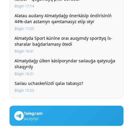
Búgín 17:14
Alatau audany Almatydaǵy ónerkásíp óndírísíníń
44%-dan astamyn qamtamasyz etíp otyr
Búgín 17:05
Almatyda Sport kúníne oraı auqymdy sporttyq ís-
sharalar baǵdarlamasy ótedí
Búgín 16:31
Almatydaǵy úlken kásíporyndar saılauǵa qatysuǵa
shaqyrdy
Búgín 16:21
Saılau uchaskeńízdí qalaı tabasyz?
Búgín 15:50
Telegram
Jazylyńyz