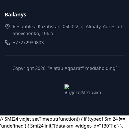
Baılanys
Respublıka Kazahstan. 050022, g. Almaty, Adres: ul.
Shevchenko, 106 a
+77272930803
Copyright 2026, "Alatau Aqparat" medıaholdıngí
// SMI24 vıdjet setTimeout(function() { if (typeof Smi24 !==
'undefined') { Smi24.init('[data-smi-widget-id="130"]'); } },