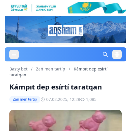
Basty bet
/
Zań men tərtíp
/
Kámpıt dep esírtí
taratqan
Kámpıt dep esírtí taratqan
07.02.2025, 12:28
1,085
Zań men tərtíp