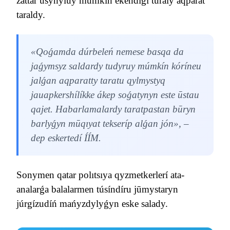
zattar ūsynyluy múmkín ekendígí turaly aqparat
taraldy.
«Qoǵamda dúrbeleń nemese basqa da
jaǵymsyz saldardy tudyruy múmkín kóríneu
jalǵan aqparatty taratu qylmystyq
jauapkershílíkke ákep soǵatynyn este ūstau
qajet. Habarlamalardy taratpastan būryn
barlyǵyn mūqıyat tekseríp alǵan jón», –
dep eskertedí ÍÍM.
Sonymen qatar polıtsıya qyzmetkerlerí ata-
analarǵa balalarmen túsíndíru jūmystaryn
júrgízudíń mańyzdylyǵyn eske salady.