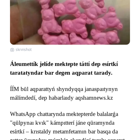
skrınshot
Áleumettík jelíde mektepte táttí dep esírtkí
taratatyndar bar degen aqparat tarady.
ÍÍM būl aqparattyń shyndyqqa janaspaıtynyn
málímdedí, dep habarlaıdy aqshamnews.kz
WhatsApp chattarynda mektepterde balalarǵa
"qūlpynaı kvık" kámpıtterí jáne qūramynda
esírtkí – krıstaldy metamfetamın bar basqa da