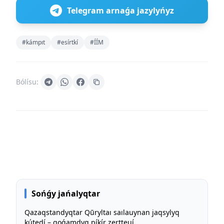
Telegram arnaǵa jazylyńyz
#kámpıt
#esírtkí
#ÍÍM
Bólísu:
Sońǵy jańalyqtar
Qazaqstandyqtar Qūryltaı saılauynan jaqsylyq
kútedí – qoǵamdyq píkír zertteuí