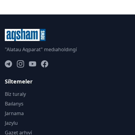
"Alatau Aqparat" medıaholdıngí
Síltemeler
Bíz turaly
Baılanys
Jarnama
Jazylu
Gazet arhıví