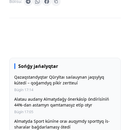
Bólísu:
Sońǵy jańalyqtar
Qazaqstandyqtar Qūryltaı saılauynan jaqsylyq
kútedí – qoǵamdyq píkír zertteuí
Búgín 17:14
Alatau audany Almatydaǵy ónerkásíp óndírísíníń
44%-dan astamyn qamtamasyz etíp otyr
Búgín 17:05
Almatyda Sport kúníne oraı auqymdy sporttyq ís-
sharalar baǵdarlamasy ótedí