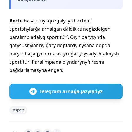
Bochcha –
qımyl-qozǵalysy shekteulí
sportshylarǵa arnalǵan dáldíkke negízdelgen
paralımpıadalyq sport túrí. Oıyn barysynda
qatysushylar bylǵary doptardy nysana dopqa
barynsha jaqyn ornalastyruǵa tyrysady. Atalmysh
sport túrí Paralımpıada oıyndarynyń resmı
baǵdarlamasyna engen.
Telegram arnaǵa jazylyńyz
#sport