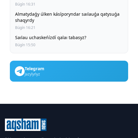
Búgín 16:31
Almatydaǵy úlken kásíporyndar saılauǵa qatysuǵa
shaqyrdy
Búgín 16:21
Saılau uchaskeńízdí qalaı tabasyz?
Búgín 15:50
Telegram
Jazylyńyz