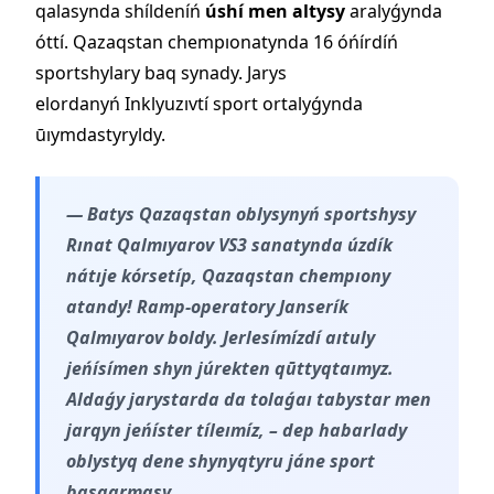
qalasynda shíldeníń
úshí men altysy
aralyǵynda
óttí. Qazaqstan chempıonatynda 16 óńírdíń
sportshylary baq synady. Jarys
elordanyń Inklyuzıvtí sport ortalyǵynda
ūıymdastyryldy.
— Batys Qazaqstan oblysynyń sportshysy
Rınat Qalmıyarov VS3 sanatynda úzdík
nátıje kórsetíp, Qazaqstan chempıony
atandy! Ramp-operatory Janserík
Qalmıyarov boldy. Jerlesímízdí aıtuly
jeńísímen shyn júrekten qūttyqtaımyz.
Aldaǵy jarystarda da tolaǵaı tabystar men
jarqyn jeńíster tíleımíz, – dep habarlady
oblystyq dene shynyqtyru jáne sport
basqarmasy.