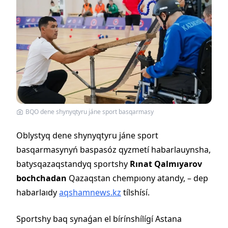
BQO dene shynyqtyru jáne sport basqarmasy
Oblystyq dene shynyqtyru jáne sport
basqarmasynyń baspasóz qyzmetí habarlauynsha,
batysqazaqstandyq sportshy
Rınat Qalmıyarov
bochchadan
Qazaqstan chempıony atandy, – dep
habarlaıdy
aqshamnews.kz
tílshísí.
Sportshy baq synaǵan el bírínshílígí Astana