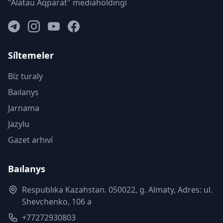
"Alatau Aqparat" medıaholdıngí
Síltemeler
Bíz turaly
Baılanys
Jarnama
Jazylu
Gazet arhıví
Baılanys
Respublıka Kazahstan. 050022, g. Almaty, Adres: ul.
Shevchenko, 106 a
+77272930803