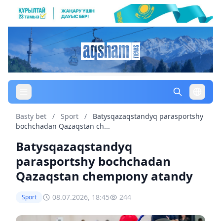
Basty bet
/
Sport
/
Batysqazaqstandyq parasportshy
bochchadan Qazaqstan ch...
Batysqazaqstandyq
parasportshy bochchadan
Qazaqstan chempıony atandy
08.07.2026, 18:45
244
Sport