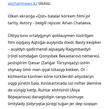
aqshamnews.kz
tílshísí.
Úlken ekranǵa «Qūt» balalar kórkem fılmí jol
tartty. Avtory – belgílí rejısser Aıhan Chataeva.
Ūlttyq kıno ortalyǵynyń qoldauymen túsírílgen
fılm oqıǵasy Aqtoǵaı auylynda ótedí. Basty keıípker
– auyldyń qadírmendí aqsaqaly Raqymbaıdyń
(róldí somdaǵan Qonysbek Bekaıdarov) nemeresí,
jasóspírím Qaısar (Zańǵar Tūrsynqazy) úshín
shynaıy ómír men qıyal tūtasyp ketken. Ol –
kíshkentaı kúnínen kóne túrkílerdíń ańyzdaryn
oqyp júretín bala. Kınokartınada sol mıfter álemíne
de súńgíp ketíp, Ruhtar elshísíníń (Álıya
Bópejanova) danagóılígín tanyp-túsínuge
ūmtylady. Jūdyryqtaı júregí tuǵan jer dep soqqan