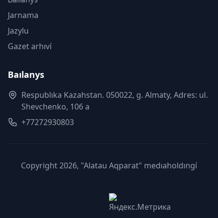
Jarnama
Jazylu
Gazet arhıví
Baılanys
Respublıka Kazahstan. 050022, g. Almaty, Adres: ul.
Shevchenko, 106 a
+77272930803
Copyright 2026, "Alatau Aqparat" medıaholdıngí