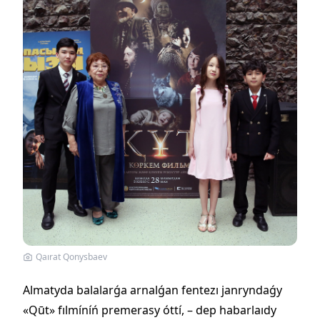
Qaırat Qonysbaev
Almatyda balalarǵa arnalǵan fentezı janryndaǵy
«Qūt» fılmíníń premerasy óttí, – dep habarlaıdy