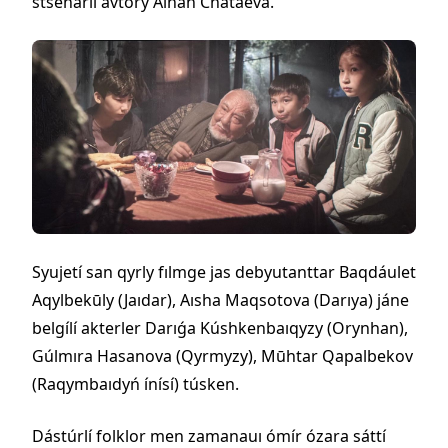
stsenarıı avtory Aıhan Chataeva.
Syujetí san qyrly fılmge jas debyutanttar Baqdáulet
Aqylbekūly (Jaıdar), Aısha Maqsotova (Darıya) jáne
belgílí akterler Darıǵa Kúshkenbaıqyzy (Orynhan),
Gúlmıra Hasanova (Qyrmyzy), Mūhtar Qapalbekov
(Raqymbaıdyń ínísí) túsken.
Dástúrlí folklor men zamanauı ómír ózara sáttí