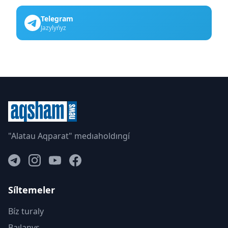
Telegram
Jazylyńyz
"Alatau Aqparat" medıaholdıngí
Síltemeler
Bíz turaly
Baılanys