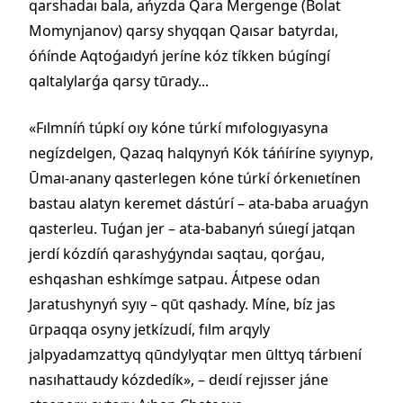
qarshadaı bala, ańyzda Qara Mergenge (Bolat
Momynjanov) qarsy shyqqan Qaısar batyrdaı,
óńínde Aqtoǵaıdyń jeríne kóz tíkken búgíngí
qaltalylarǵa qarsy tūrady...
«Fılmníń túpkí oıy kóne túrkí mıfologıyasyna
negízdelgen, Qazaq halqynyń Kók táńíríne syıynyp,
Ūmaı-anany qasterlegen kóne túrkí órkenıetínen
bastau alatyn keremet dástúrí – ata-baba aruaǵyn
qasterleu. Tuǵan jer – ata-babanyń súıegí jatqan
jerdí kózdíń qarashyǵyndaı saqtau, qorǵau,
eshqashan eshkímge satpau. Áıtpese odan
Jaratushynyń syıy – qūt qashady. Míne, bíz jas
ūrpaqqa osyny jetkízudí, fılm arqyly
jalpyadamzattyq qūndylyqtar men ūlttyq tárbıení
nasıhattaudy kózdedík», – deıdí rejısser jáne