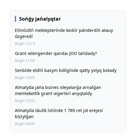
Sońǵy jańalyqtar
Elímízdíń mektepterínde keıbír pánderdíń atauy
ózgeredí
Búgín 12:13
Grant ıelengender qandaı JOO tańdady?
Búgín 11:09
Senbíde eldíń basym bólígínde qatty ystyq bolady
Búgín 10:05
Almatyda jańa bıznes ıdeyalarǵa arnalǵan
memlekettík grant ıegerlerí anyqtaldy
Búgín 10:02
Almatyda táulík íshínde 1 789 ret jol erejesí
būzylǵan
Búgín 09:05