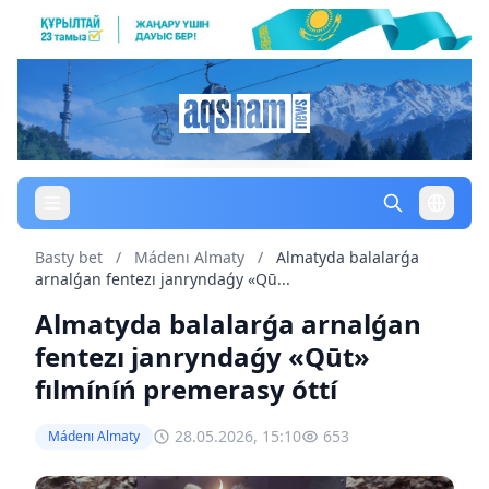
Basty bet
/
Mádenı Almaty
/
Almatyda balalarǵa
arnalǵan fentezı janryndaǵy «Qū...
Almatyda balalarǵa arnalǵan
fentezı janryndaǵy «Qūt»
fılmíníń premerasy óttí
28.05.2026, 15:10
653
Mádenı Almaty