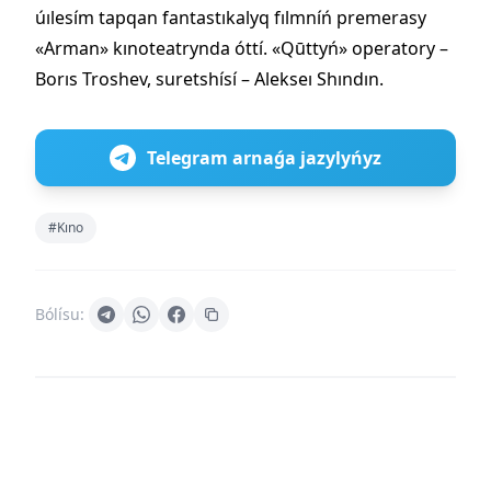
úılesím tapqan fantastıkalyq fılmníń premerasy
«Arman» kınoteatrynda óttí. «Qūttyń» operatory –
Borıs Troshev, suretshísí – Alekseı Shındın.
Telegram arnaǵa jazylyńyz
#Kıno
Bólísu: