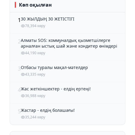
Көп оқылған
30 ЖЫЛДЫҢ 30 ЖЕТІСТІГІ
1
78,394 көру
Алматы SOS: коммуналдық қызметшілерге
2
арналған ыстық шай және кондитер өнімдері
44,190 көру
Отбасы туралы мақал-мәтелдер
3
43,335 көру
Жас жеткіншектер - елдің ертеңі!
4
36,988 көру
Жастар - елдің болашағы!
5
35,244 көру