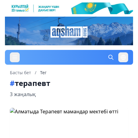
Басты бет
/
Тег
#
терапевт
3 жаңалық