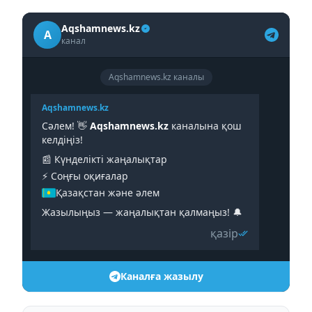
Aqshamnews.kz
A
канал
Aqshamnews.kz каналы
Aqshamnews.kz
Сәлем! 👋
Aqshamnews.kz
каналына қош
келдіңіз!
📰 Күнделікті жаңалықтар
⚡️ Соңғы оқиғалар
Қазақстан және әлем
Жазылыңыз — жаңалықтан қалмаңыз! 🔔
қазір
Каналға жазылу