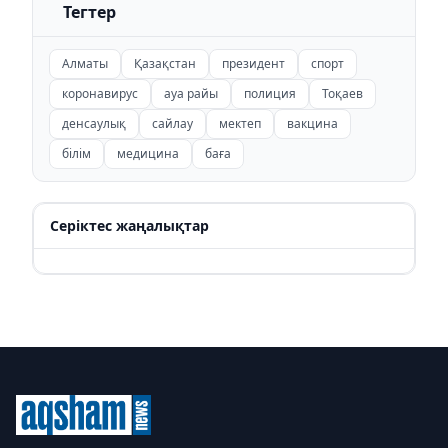
Тегтер
Алматы
Қазақстан
президент
спорт
коронавирус
ауа райы
полиция
Тоқаев
денсаулық
сайлау
мектеп
вакцина
білім
медицина
баға
Серіктес жаңалықтар