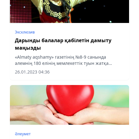
Эксклюзив
Дарынды балалар қабілетін дамыту
маңызды
«Almaty aqshamy» газетінің №8-9 санында
әлемнің 180 елінің мемлекеттік туын жатқа
білетін 6 жасар баланың ҚР Оқу-ағарту
26.01.2023 04:36
министрімен кездескені туралы материал
жарияланғанын көзі қарақты...
Әлеумет