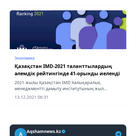
Экономика
Қазақстан IMD-2021 таланттылардың
әлемдік рейтингінде 41-орынды иеленді
2021 жылы Қазақстан IMD Халықаралық
менеджментті дамыту институтының жыл
сайынғы рейтингінде 41-орын алды
13.12.2021 06:31
Aqshamnews.kz
A