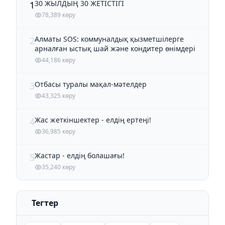
30 ЖЫЛДЫҢ 30 ЖЕТІСТІГІ
1
78,389 көру
Алматы SOS: коммуналдық қызметшілерге
2
арналған ыстық шай және кондитер өнімдері
44,186 көру
Отбасы туралы мақал-мәтелдер
3
43,325 көру
Жас жеткіншектер - елдің ертеңі!
4
36,985 көру
Жастар - елдің болашағы!
5
35,240 көру
Тегтер