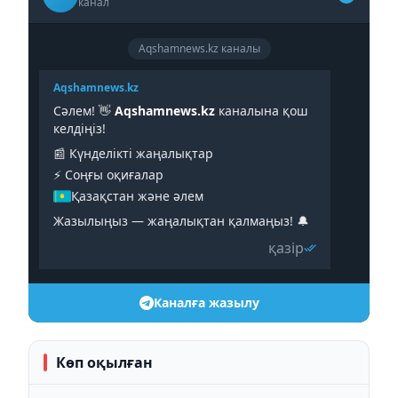
канал
Aqshamnews.kz каналы
Aqshamnews.kz
Сәлем! 👋
Aqshamnews.kz
каналына қош
келдіңіз!
📰 Күнделікті жаңалықтар
⚡️ Соңғы оқиғалар
Қазақстан және әлем
Жазылыңыз — жаңалықтан қалмаңыз! 🔔
қазір
Каналға жазылу
Көп оқылған