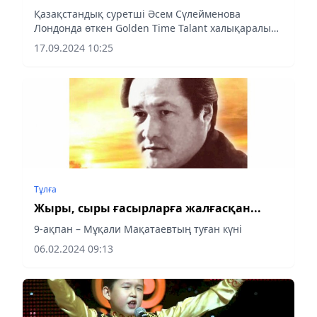
Қазақстандық суретші Әсем Сүлейменова
Лондонда өткен Golden Time Talant халықаралық
байқауында Гран-при иеленді. Конкурсқа әлемнің
17.09.2024 10:25
түкпір-түкпірінен барлығы 100-ден астам
қатысушы келді, оның...
Тұлға
Жыры, сыры ғасырларға жалғасқан...
9-ақпан – Мұқали Мақатаевтың туған күні
06.02.2024 09:13