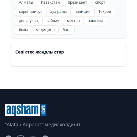
Алматы
Қазақстан
президент
спорт
коронавирус
ауа райы
полиция
Тоқаев
денсаулық
сайлау
мектеп
вакцина
білім
медицина
баға
Серіктес жаңалықтар
"Alatau Aqparat" медиахолдингі