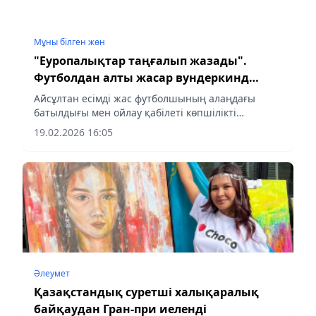
Мұны білген жөн
"Еуропалықтар таңғалып жазады".
Футболдан алты жасар вундеркинд
Айсұлтанның таланты таңдай
Айсұлтан есімді жас футболшының алаңдағы
қақтырды
батылдығы мен ойлау қабілеті көпшілікті
таңғалдырды. Оның талантына тәнті болған
19.02.2026 16:05
көпшілік түрлі пікір қалдырып, болашағынан
үлкен үміт күтіп отыр.
Әлеумет
Қазақстандық суретші халықаралық
байқаудан Гран-при иеленді