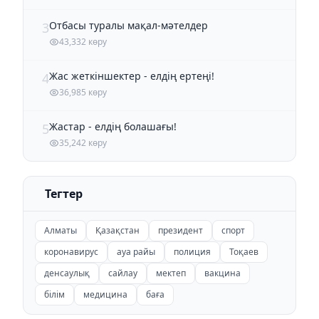
Отбасы туралы мақал-мәтелдер
3
43,332 көру
Жас жеткіншектер - елдің ертеңі!
4
36,985 көру
Жастар - елдің болашағы!
5
35,242 көру
Тегтер
Алматы
Қазақстан
президент
спорт
коронавирус
ауа райы
полиция
Тоқаев
денсаулық
сайлау
мектеп
вакцина
білім
медицина
баға