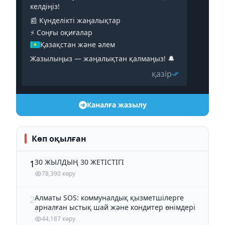
келдіңіз!
📰 Күнделікті жаңалықтар
⚡️ Соңғы оқиғалар
Қазақстан және әлем
Жазылыңыз — жаңалықтан қалмаңыз! 🔔
қазір
Каналға жазылу
Көп оқылған
30 ЖЫЛДЫҢ 30 ЖЕТІСТІГІ
1
78,390 көру
Алматы SOS: коммуналдық қызметшілерге
2
арналған ыстық шай және кондитер өнімдері
44,187 көру