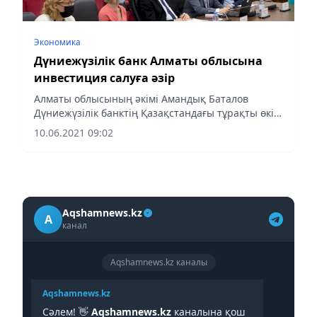
Экономика
Дүниежүзілік банк Алматы облысына
инвестиция салуға әзір
Алматы облысының әкімі Амандық Баталов
Дүниежүзілік банктің Қазақстандағы тұрақты өкілі
Жан-Франсуа Мартонды қабылдады.
10.06.2021 09:02
Aqshamnews.kz
A
канал
Aqshamnews.kz каналы
Aqshamnews.kz
Сәлем! 👋
Aqshamnews.kz
каналына қош