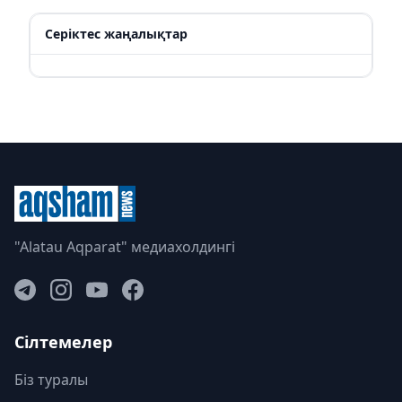
Серіктес жаңалықтар
"Alatau Aqparat" медиахолдингі
Сілтемелер
Біз туралы