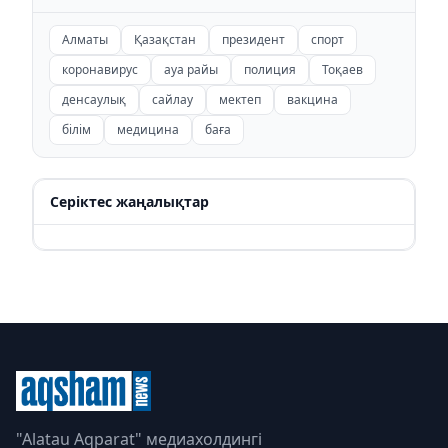
Алматы
Қазақстан
президент
спорт
коронавирус
ауа райы
полиция
Тоқаев
денсаулық
сайлау
мектеп
вакцина
білім
медицина
баға
Серіктес жаңалықтар
"Alatau Aqparat" медиахолдингі