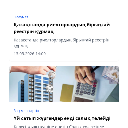
Әлеумет
Қазақстанда риелторлардың бірыңғай
реестрін құрмақ
Қазақстанда риелторлардың бірыңғай реестрін
құрмақ
13.05.2026 14:09
Заң мен тəртіп
Үй сатып жүргендер енді салық төлейді
Келесі жылы күшіне енетін Салық кодексінде