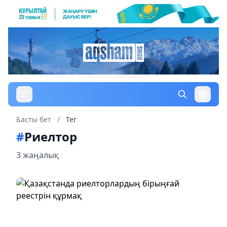
Басты бет
/
Тег
#
Риелтор
3 жаңалық