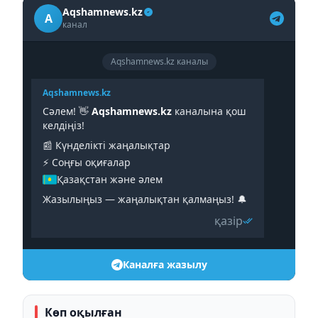
Aqshamnews.kz
A
канал
Aqshamnews.kz каналы
Aqshamnews.kz
Сәлем! 👋
Aqshamnews.kz
каналына қош
келдіңіз!
📰 Күнделікті жаңалықтар
⚡️ Соңғы оқиғалар
Қазақстан және әлем
Жазылыңыз — жаңалықтан қалмаңыз! 🔔
қазір
Каналға жазылу
Көп оқылған