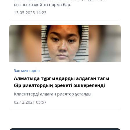
осыны көздейтін норма бар.
13.05.2025 14:23
Заң мен тəртіп
Алматыда тұрғындарды алдаған тағы
бір риелтордың әрекеті әшкереленді
Клиенттерді алдаған риелтор ұсталды
02.12.2021 05:57