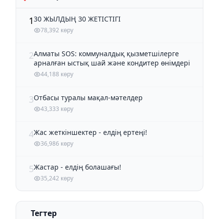
30 ЖЫЛДЫҢ 30 ЖЕТІСТІГІ
1
78,392 көру
Алматы SOS: коммуналдық қызметшілерге
2
арналған ыстық шай және кондитер өнімдері
44,188 көру
Отбасы туралы мақал-мәтелдер
3
43,333 көру
Жас жеткіншектер - елдің ертеңі!
4
36,986 көру
Жастар - елдің болашағы!
5
35,242 көру
Тегтер