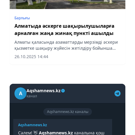
Барлығы
Алматыда әскерге шақырылушыларға
арналған жаңа жинақ пункті ашылды
Алматы қаласында азаматтарды мерзімді әскери
қызметке шақыру жүйесін жетілдіру бойынша
жүйелі жұмыс жүргізілуде.
26.10.2025 14:44
Aqshamnews.kz
A
канал
Aqshamnews.kz каналы
Aqshamnews.kz
Сәлем! 👋
Aqshamnews.kz
каналына қош