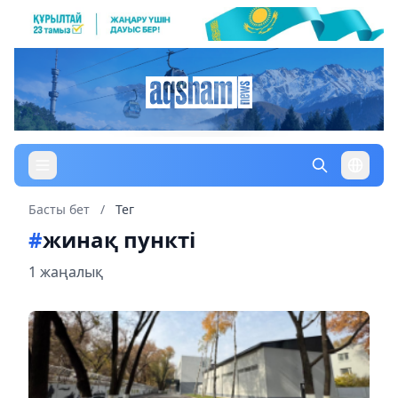
Басты бет
/
Тег
#
жинақ пункті
1 жаңалық