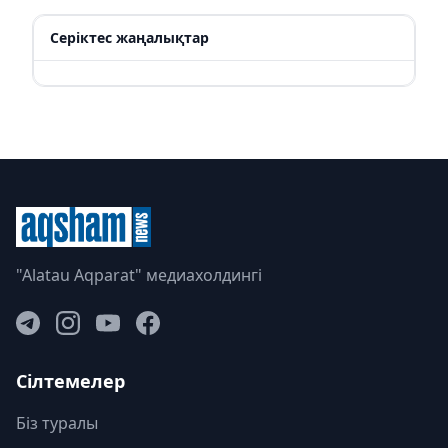
Серіктес жаңалықтар
"Alatau Aqparat" медиахолдингі
Сілтемелер
Біз туралы