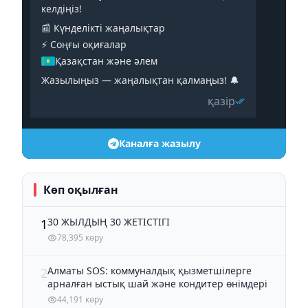
келдіңіз!
📰 Күнделікті жаңалықтар
⚡️ Соңғы оқиғалар
Қазақстан және әлем
Жазылыңыз — жаңалықтан қалмаңыз! 🔔
қазір
Каналға жазылу
Көп оқылған
30 ЖЫЛДЫҢ 30 ЖЕТІСТІГІ
1
78,395 көру
Алматы SOS: коммуналдық қызметшілерге
2
арналған ыстық шай және кондитер өнімдері
44,191 көру