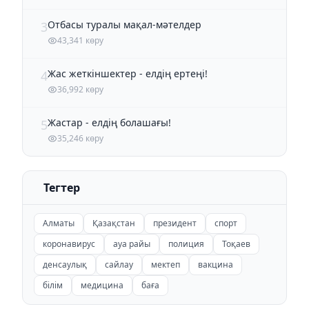
Отбасы туралы мақал-мәтелдер
3
43,341 көру
Жас жеткіншектер - елдің ертеңі!
4
36,992 көру
Жастар - елдің болашағы!
5
35,246 көру
Тегтер
Алматы
Қазақстан
президент
спорт
коронавирус
ауа райы
полиция
Тоқаев
денсаулық
сайлау
мектеп
вакцина
білім
медицина
баға