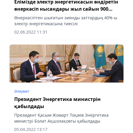
Елімізде электр энергетикасын өндіретін
өнеркәсіп нысандары жыл сайын 900
мың тонна зиянды заттар шығарады
Өнеркәсіптен шығатын зиянды заттардың 40%-ы
электр энергетикасына тиесілі
02.06.2022 11:31
Әлеумет
Президент Энергетика министрін
қабылдады
Президент Қасым-Жомарт Тоқаев Энергетика
министрі Болат Ақшолақовты қабылдады
05.04.2022 13:17