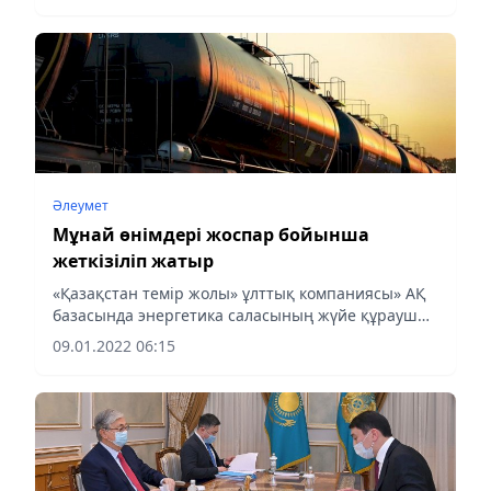
Әлеумет
Мұнай өнімдері жоспар бойынша
жеткізіліп жатыр
«Қазақстан темір жолы» ұлттық компаниясы» АҚ
базасында энергетика саласының жүйе құраушы
кәсіпорындарымен өзара іс-қимыл штабы жұмыс
09.01.2022 06:15
істеп тұр. Бұл туралы акционерлік қоғамның
баспасөз қызметі...