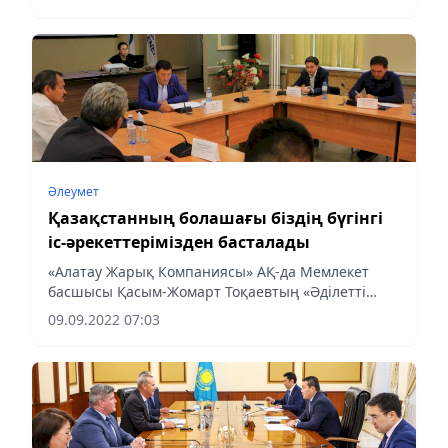
Санжар Алин айтты, деп хабарлайды Аlmaty-
akshamy.kz. Электрмен...
Әлеумет
Қазақстанның болашағы біздің бүгінгі
іс-әрекеттерімізден басталады
«Алатау Жарық Компаниясы» АҚ-да Мемлекет
басшысы Қасым-Жомарт Тоқаевтың «Әділетті
мемлекет. Біртұтас ұлт. Берекелі қоғам» атты
09.09.2022 07:03
Қазақстан халқына кезекті Жолдауына арналған
жиын өтті. Басқосуға...