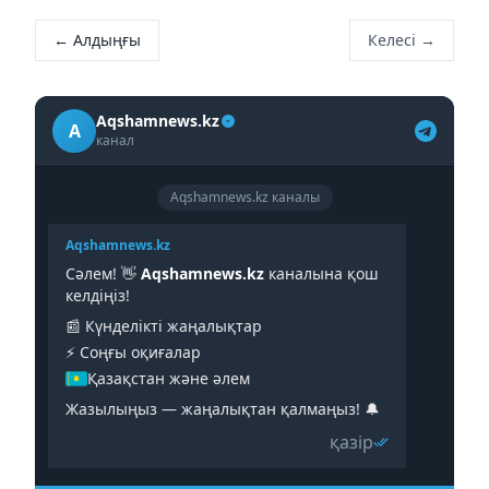
← Алдыңғы
Келесі →
Aqshamnews.kz
A
канал
Aqshamnews.kz каналы
Aqshamnews.kz
Сәлем! 👋
Aqshamnews.kz
каналына қош
келдіңіз!
📰 Күнделікті жаңалықтар
⚡️ Соңғы оқиғалар
Қазақстан және әлем
Жазылыңыз — жаңалықтан қалмаңыз! 🔔
қазір