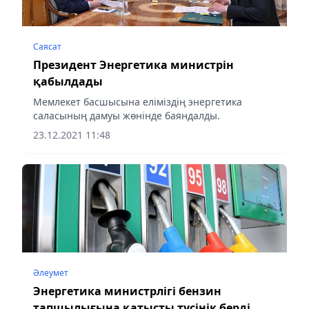
Саясат
Президент Энергетика министрін
қабылдады
Мемлекет басшысына еліміздің энергетика
саласының дамуы жөнінде баяндалды.
23.12.2021 11:48
Әлеумет
Энергетика министрлігі бензин
тапшылығына қатысты түсінік берді