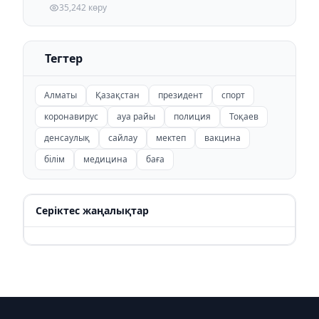
35,242 көру
Тегтер
Алматы
Қазақстан
президент
спорт
коронавирус
ауа райы
полиция
Тоқаев
денсаулық
сайлау
мектеп
вакцина
білім
медицина
баға
Серіктес жаңалықтар