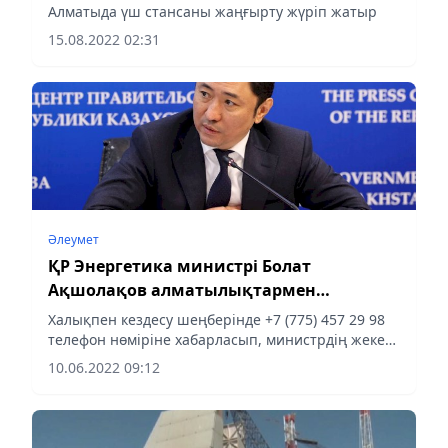
себебін атады
Алматыда үш стансаны жаңғырту жүріп жатыр
15.08.2022 02:31
Әлеумет
ҚР Энергетика министрі Болат
Ақшолақов алматылықтармен
кездеседі
Халықпен кездесу шеңберінде +7 (775) 457 29 98
телефон нөміріне хабарласып, министрдің жеке
қабылдауына жазылуға болады.
10.06.2022 09:12