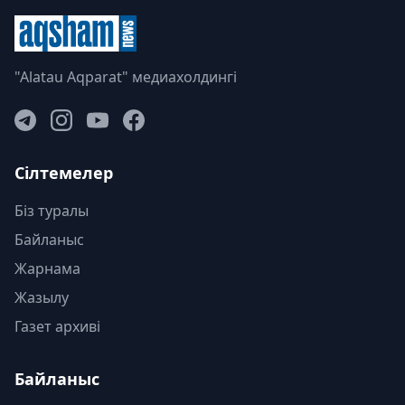
"Alatau Aqparat" медиахолдингі
Сілтемелер
Біз туралы
Байланыс
Жарнама
Жазылу
Газет архиві
Байланыс