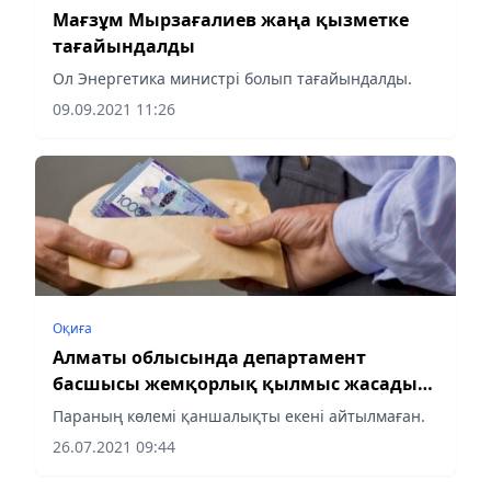
Мағзұм Мырзағалиев жаңа қызметке
тағайындалды
Ол Энергетика министрі болып тағайындалды.
09.09.2021 11:26
Оқиға
Алматы облысында департамент
басшысы жемқорлық қылмыс жасады
деген күдікке ілінді
Параның көлемі қаншалықты екені айтылмаған.
26.07.2021 09:44