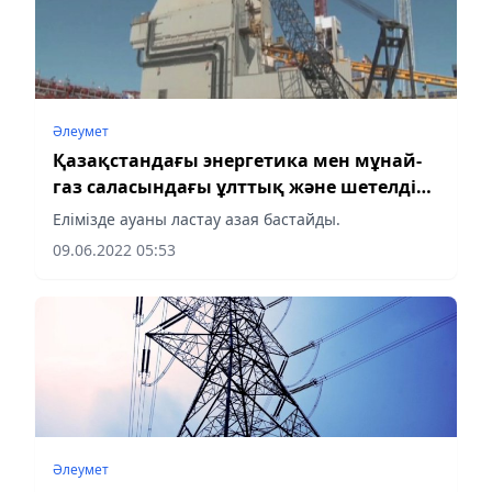
Әлеумет
Қазақстандағы энергетика мен мұнай-
газ саласындағы ұлттық және шетелдік
компаниялар экологияға бет бұрды
Елімізде ауаны ластау азая бастайды.
09.06.2022 05:53
Әлеумет