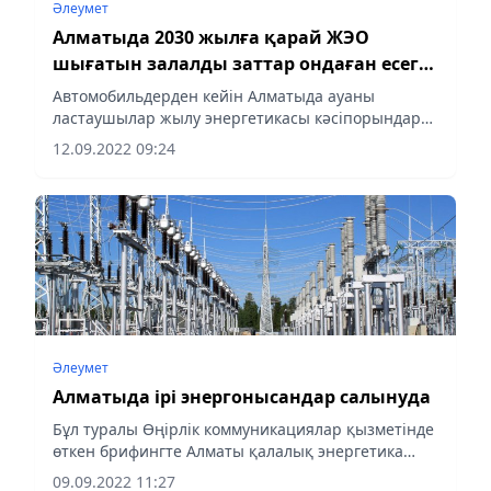
Әлеумет
Алматыда 2030 жылға қарай ЖЭО
шығатын залалды заттар ондаған есеге
азаяды
Автомобильдерден кейін Алматыда ауаны
ластаушылар жылу энергетикасы кәсіпорындары
мен өнеркәсіптік объектілер болып табылады,
12.09.2022 09:24
деп хабарлайды Аlmaty-akshamy.kz.
Әлеумет
Алматыда ірі энергонысандар салынуда
Бұл туралы Өңірлік коммуникациялар қызметінде
өткен брифингте Алматы қалалық энергетика
және сумен жабдықтау басқармасының басшысы
09.09.2022 11:27