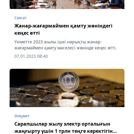
Саясат
Жанар-жағармаймен қамту жөніндегі
кеңес өтті
Үкіметте 2023 жылы ішкі нарықты жанар-
жағармаймен қамту мәселесі жөнінде кеңес өтті.
07.01.2023 08:40
Әлеумет
Сарапшылар жылу электр орталығын
жаңғырту үшін 1 трлн теңге керектігін