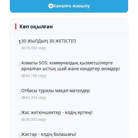
Каналға жазылу
Көп оқылған
30 ЖЫЛДЫҢ 30 ЖЕТІСТІГІ
1
78,392 көру
Алматы SOS: коммуналдық қызметшілерге
2
арналған ыстық шай және кондитер өнімдері
44,188 көру
Отбасы туралы мақал-мәтелдер
3
43,333 көру
Жас жеткіншектер - елдің ертеңі!
4
36,985 көру
Жастар - елдің болашағы!
5