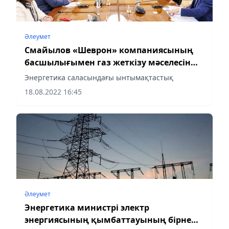
Әлеумет
Смайылов «Шеврон» компаниясының
басшылығымен газ жеткізу мәселесін
талқылады
Энергетика саласындағы ынтымақтастық
18.08.2022 16:45
Әлеумет
Энергетика министрі электр
энергиясының қымбаттауының бірнеше