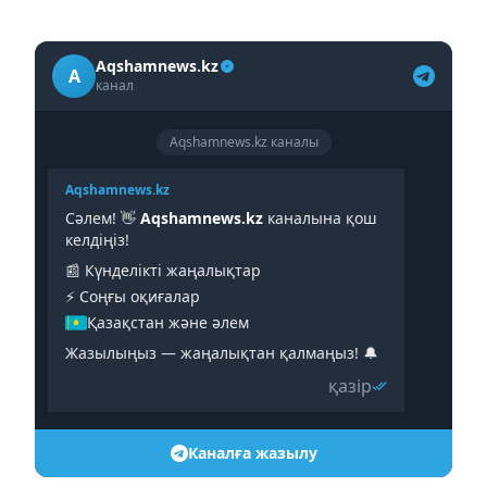
Aqshamnews.kz
A
канал
Aqshamnews.kz каналы
Aqshamnews.kz
Сәлем! 👋
Aqshamnews.kz
каналына қош
келдіңіз!
📰 Күнделікті жаңалықтар
⚡️ Соңғы оқиғалар
Қазақстан және әлем
Жазылыңыз — жаңалықтан қалмаңыз! 🔔
қазір
Каналға жазылу