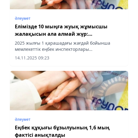
Әлеумет
Елімізде 10 мыңға жуық жұмысшы
жалақысын ала алмай жүр:
инспекторлар 2,3 млрд теңге берешек
2025 жылғы 1 қарашадағы жағдай бойынша
анықтады
мемлекеттік еңбек инспекторлары
республиканың 394 кәсіпорны 9,8 мыңнан астам
14.11.2025 09:23
жұмыскерге 2,3 млрд теңгеге жалақы бойынша
берешек екенін анықтады.
Әлеумет
Еңбек құқығы бұзылуының 1,6 мың
фактісі анықталды