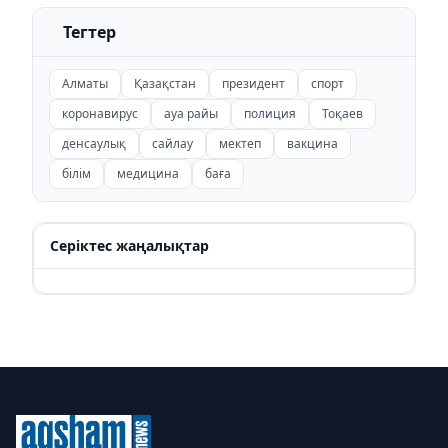
Тегтер
Алматы
Қазақстан
президент
спорт
коронавирус
ауа райы
полиция
Тоқаев
денсаулық
сайлау
мектеп
вакцина
білім
медицина
баға
Серіктес жаңалықтар