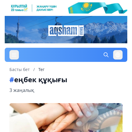
Басты бет
/
Тег
#
еңбек құқығы
3 жаңалық