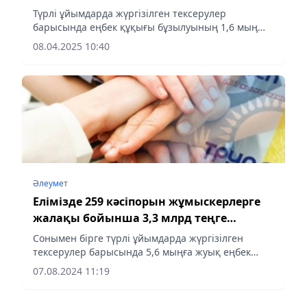
Түрлі ұйымдарда жүргізілген тексерулер
барысында еңбек құқығы бұзылуының 1,6 мың
фактісі анықталды. 2025 жылғы 1 сәуірдегі жағдай
08.04.2025 10:40
бойынша мемлекеттік еңбек инспекторлары
республиканың 45...
Әлеумет
Елімізде 259 кәсіпорын жұмыскерлерге
жалақы бойынша 3,3 млрд теңге
берешек
Сонымен бірге түрлі ұйымдарда жүргізілген
тексерулер барысында 5,6 мыңға жуық еңбек
құқығының бұзылуы анықталды.
07.08.2024 11:19