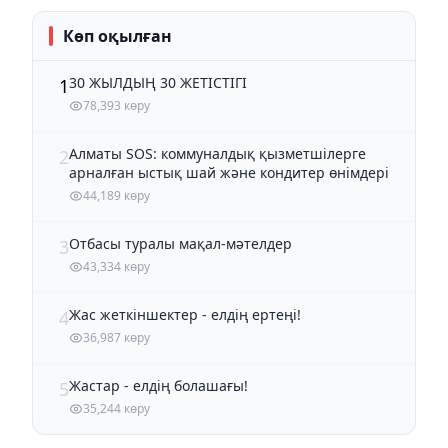
Көп оқылған
30 ЖЫЛДЫҢ 30 ЖЕТІСТІГІ
1
78,393 көру
Алматы SOS: коммуналдық қызметшілерге
2
арналған ыстық шай және кондитер өнімдері
44,189 көру
Отбасы туралы мақал-мәтелдер
3
43,334 көру
Жас жеткіншектер - елдің ертеңі!
4
36,987 көру
Жастар - елдің болашағы!
5
35,244 көру