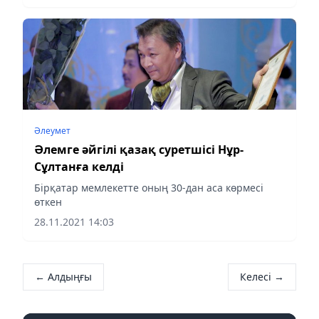
Әлеумет
Әлемге әйгілі қазақ суретшісі Нұр-
Сұлтанға келді
Бірқатар мемлекетте оның 30-дан аса көрмесі
өткен
28.11.2021 14:03
← Алдыңғы
Келесі →