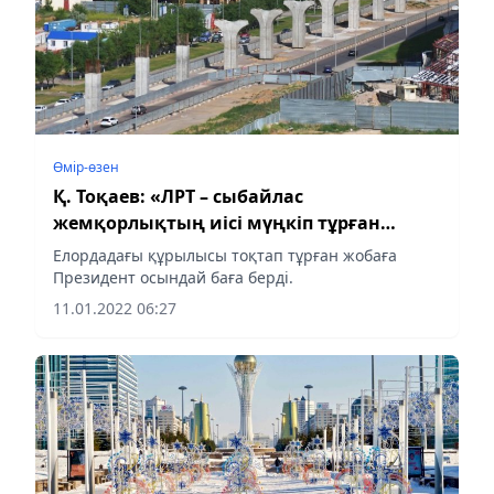
Өмір-өзен
Қ. Тоқаев: «ЛРТ – сыбайлас
жемқорлықтың иісі мүңкіп тұрған
жоба»
Елордадағы құрылысы тоқтап тұрған жобаға
Президент осындай баға берді.
11.01.2022 06:27