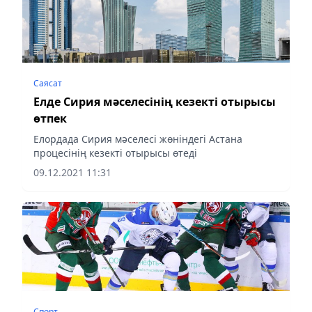
Саясат
Елде Сирия мәселесінің кезекті отырысы
өтпек
Елордада Сирия мәселесі жөніндегі Астана
процесінің кезекті отырысы өтеді
09.12.2021 11:31
Спорт