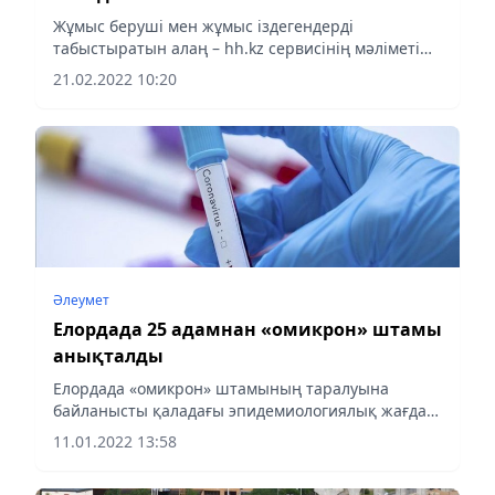
Жұмыс беруші мен жұмыс іздегендерді
табыстыратын алаң – hh.kz сервисінің мәліметі
бойынша.
21.02.2022 10:20
Әлеумет
Елордада 25 адамнан «омикрон» штамы
анықталды
Елордада «омикрон» штамының таралуына
байланысты қаладағы эпидемиологиялық жағдай
өте күрделі болып қалуда, деп хабарлайды
11.01.2022 13:58
Аlmaty-akshamy.kz Нұр-Сұлтан қаласы
санитарлық-эпидемиологиялық қадағалау...