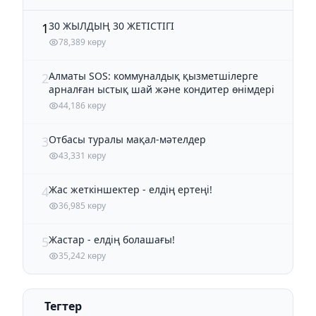
30 ЖЫЛДЫҢ 30 ЖЕТІСТІГІ
1
78,389 көру
Алматы SOS: коммуналдық қызметшілерге
2
арналған ыстық шай және кондитер өнімдері
44,186 көру
Отбасы туралы мақал-мәтелдер
3
43,331 көру
Жас жеткіншектер - елдің ертеңі!
4
36,985 көру
Жастар - елдің болашағы!
5
35,242 көру
Тегтер