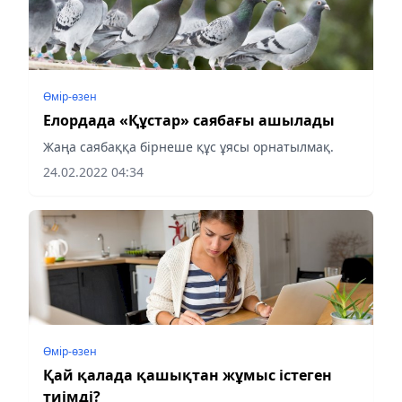
Өмір-өзен
Елордада «Құстар» саябағы ашылады
Жаңа саябаққа бірнеше құс ұясы орнатылмақ.
24.02.2022 04:34
Өмір-өзен
Қай қалада қашықтан жұмыс істеген
тиімді?