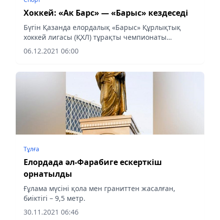
Хоккей: «Ак Барс» — «Барыс» кездеседі
Бүгін Қазанда елордалық «Барыс» Құрлықтық
хоккей лигасы (ҚХЛ) тұрақты чемпионаты
аясында «Ак Барсқа» қарсы матч өткізеді, деп
06.12.2021 06:00
хабарлайды Almaty-akshamy.kz
Тұлға
Елордада әл-Фарабиге ескерткіш
орнатылды
Ғұлама мүсіні қола мен граниттен жасалған,
биіктігі – 9,5 метр.
30.11.2021 06:46