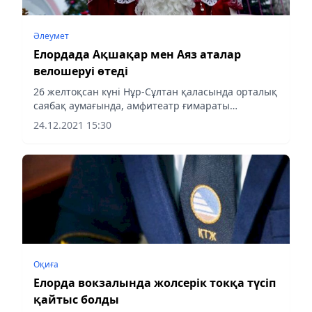
Әлеумет
Елордада Ақшақар мен Аяз аталар
велошеруі өтеді
26 желтоқсан күні Нұр-Сұлтан қаласында орталық
саябақ аумағында, амфитеатр ғимараты
маңайында жаңа жыл алдындағы кезекті
24.12.2021 15:30
Ақшақар мен Аяз аталар велошеруі өтеді, деп
хабарлайды Аlmaty-akshamy.kz...
Оқиға
Елорда вокзалында жолсерік токқа түсіп
қайтыс болды