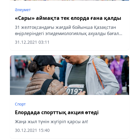
Әлеумет
«Сары» аймақта тек елорда ғана қалды
31 желтоқсандағы жағдай бойынша Қазақстан
өңірлеріндегі эпидемиологиялық ахуалды бағалау
матрицасы жарияланды, деп хабарлайды Аlmaty-
31.12.2021 03:11
akshamy.kz
Спорт
Елордада спорттық акция өтеді
Жаңа жыл түнін жүгіріп қарсы ал!
30.12.2021 15:40