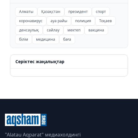
Алматы
Қазақстан
президент
спорт
коронавирус
ауа райы
полиция
Тоқаев
денсаулық
сайлау
мектеп
вакцина
білім
медицина
баға
Серіктес жаңалықтар
"Alatau Aqparat" медиахолдингі