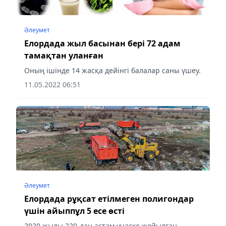
Әлеумет
Елордада жыл басынан бері 72 адам
тамақтан уланған
Оның ішінде 14 жасқа дейінгі балалар саны үшеу.
11.05.2022 06:51
Әлеумет
Елордада рұқсат етілмеген полигондар
үшін айыппұл 5 есе өсті
2020 жылы 220-дан астам учаске жойылған