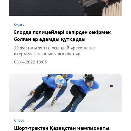
Оқиға
Елорда полицейлері көпірден секірмек
болған ер адамды құтқарды
29 жастағы жігітті осындай әрекетке не
итермелегені анықталып жатыр
03.04.2022 13:06
Спорт
Шорт-тректен Қазақстан чемпионаты