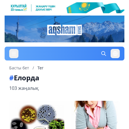
Басты бет
/
Тег
#
Елорда
103 жаңалық