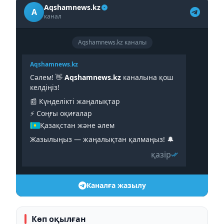
Aqshamnews.kz
A
канал
Aqshamnews.kz каналы
Aqshamnews.kz
Сәлем! 👋
Aqshamnews.kz
каналына қош
келдіңіз!
📰 Күнделікті жаңалықтар
⚡️ Соңғы оқиғалар
Қазақстан және әлем
Жазылыңыз — жаңалықтан қалмаңыз! 🔔
қазір
Каналға жазылу
Көп оқылған