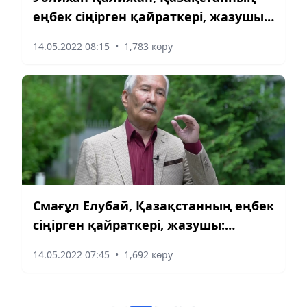
еңбек сіңірген қайраткері, жазушы:
Биліктің үш тармағы бірге жұмыс
14.05.2022 08:15
•
1,783 көру
істегенде ғана болашағымыз
жарқын болады
Смағұл Елубай, Қазақстанның еңбек
сіңірген қайраткері, жазушы:
Референдум ұрпағымыздың
14.05.2022 07:45
•
1,692 көру
тағдырын шешеді