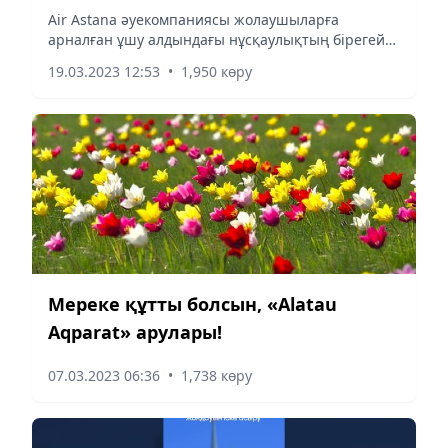
Air Astana әуекомпаниясы жолаушыларға
арналған ұшу алдындағы нұсқаулықтың бірегей
форматын ұсынды. Онда қауіпсіздік ережелерін
19.03.2023 12:53
•
1,950 көру
дәстүрлі түсіндіру әдісі еліміздің тарихы мен
мәдениетінің өзіндік...
Мереке құтты болсын, «Alatau
Aqparat» арулары!
07.03.2023 06:36
•
1,738 көру