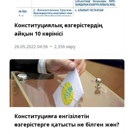
Конституциялық өзгерістердің
айқын 10 көрінісі
26.05.2022 04:56
•
2,356 көру
Конституцияға енгізілетін
өзгерістерге қатысты не білген жөн?