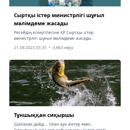
Сыртқы істер министрлігі шұғыл
мәлімдеме жасады
Ресейдің ескертпесіне ҚР Сыртқы істер
министрлігі шұғыл мәлімдеме жасады.
21.09.2023 05:35
•
3,863 көру
Тұншыққан сиқыршы
Шапалақ дейді... Оған ауа жетер емес.
Сиқыршылықта көп дайындықты талап етеді.