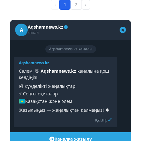
‹
1
2
›
Aqshamnews.kz
A
канал
Aqshamnews.kz каналы
Aqshamnews.kz
Сәлем! 👋
Aqshamnews.kz
каналына қош
келдіңіз!
📰 Күнделікті жаңалықтар
⚡️ Соңғы оқиғалар
Қазақстан және әлем
Жазылыңыз — жаңалықтан қалмаңыз! 🔔
қазір
Каналға жазылу