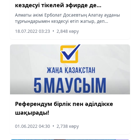
кездесуі тікелей эфирде де
жүргізіледі
Алматы әкімі Ерболат Досаевтың Алатау ауданы
тұрғындарымен кездесуі өтіп жатыр, деп
хабарлайды Almaty-akshamy.kz.
18.07.2022 03:23
•
2,848 көру
Референдум бірлік пен әділдікке
шақырады!
01.06.2022 04:30
•
2,738 көру