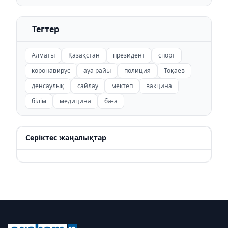
Тегтер
Алматы
Қазақстан
президент
спорт
коронавирус
ауа райы
полиция
Тоқаев
денсаулық
сайлау
мектеп
вакцина
білім
медицина
баға
Серіктес жаңалықтар