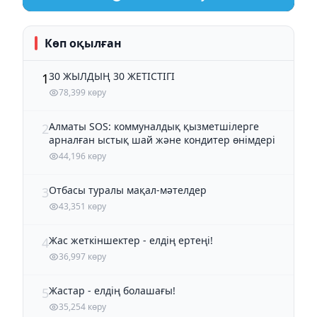
Көп оқылған
30 ЖЫЛДЫҢ 30 ЖЕТІСТІГІ
1
78,399 көру
Алматы SOS: коммуналдық қызметшілерге
2
арналған ыстық шай және кондитер өнімдері
44,196 көру
Отбасы туралы мақал-мәтелдер
3
43,351 көру
Жас жеткіншектер - елдің ертеңі!
4
36,997 көру
Жастар - елдің болашағы!
5
35,254 көру