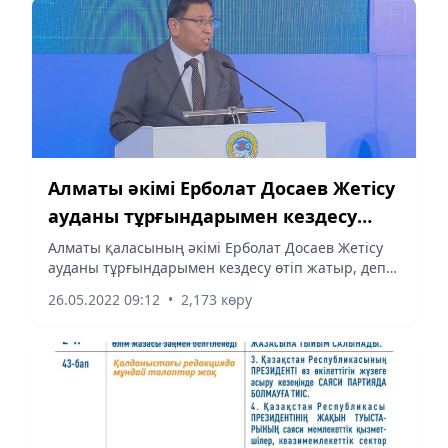
Алматы әкімі Ерболат Досаев Жетісу
ауданы тұрғындарымен кездесу
өткізіп жатыр
Алматы қаласының әкімі Ерболат Досаев Жетісу
ауданы тұрғындарымен кездесу өтіп жатыр, деп
хабарлайды Almaty-akshamy.kz.
26.05.2022 09:12
•
2,173 көру