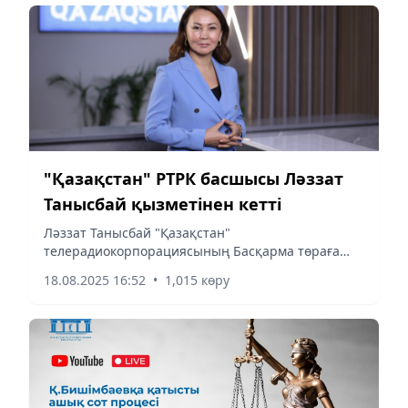
"Қазақстан" РТРК басшысы Ләззат
Танысбай қызметінен кетті
Ләззат Танысбай "Қазақстан"
телерадиокорпорациясының Басқарма төраға
қызметінен кетті, - деп хабарлайды
18.08.2025 16:52
•
1,015 көру
aqshamnews.kz тілшісі. "Бірге қызмет еткен
әріптестеріме алғыс айта отырып, Басқарма...