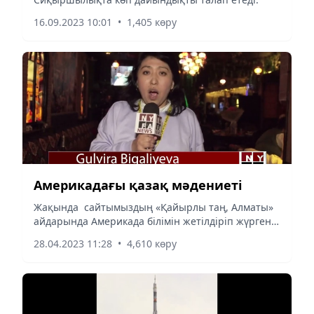
16.09.2023 10:01
•
1,405 көру
Америкадағы қазақ мәдениеті
Жақында сайтымыздың «Қайырлы таң, Алматы»
айдарында Америкада білімін жетілдіріп жүрген
қазақ журналисі Гүлвира Биғалиева
28.04.2023 11:28
•
4,610 көру
жұртшылыққа сәлем жолдағаны туралы
жариялаған едік. Үнемі ізденіс үстінде...