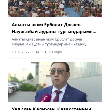
Алматы әкімі Ерболат Досаев
Наурызбай ауданы тұрғындарымен
кездесіп жатыр
Алматы қаласының әкімі Ерболат Досаев
Наурызбай ауданы тұрғындарымен кездесу
өткізіп жатыр, деп хабарлайды Almaty-akshamy.kz.
19.05.2022 09:14
•
1,381 көру
Уәлихан Қалижан, Қазақстанның