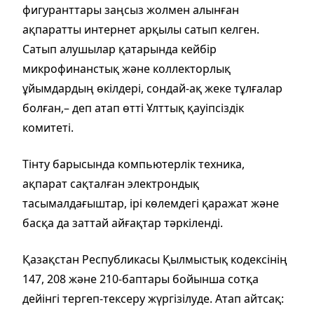
фигуранттары заңсыз жолмен алынған
ақпаратты интернет арқылы сатып келген.
Сатып алушылар қатарында кейбір
микрофинанстық және коллекторлық
ұйымдардың өкілдері, сондай-ақ жеке тұлғалар
болған,– деп атап өтті Ұлттық қауіпсіздік
комитеті.
Тінту барысында компьютерлік техника,
ақпарат сақталған электрондық
тасымалдағыштар, ірі көлемдегі қаражат және
басқа да заттай айғақтар тәркіленді.
Қазақстан Республикасы Қылмыстық кодексінің
147, 208 және 210-баптары бойынша сотқа
дейінгі тергеп-тексеру жүргізілуде. Атап айтсақ: