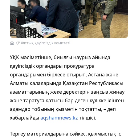
ҚР Ұлттық қауіпсіздік комитеті
ҰҚК мәліметінше, биылғы наурыз айында
қауіпсіздік органдары прокуратура
органдарымен бірлесе отырып, Астана және
Алматы қалаларында Қазақстан Республикасы
азаматтарының жеке деректерін заңсыз жинау
және таратуға қатысы бар деген күдікке ілінген
адамдар тобының қызметін тоқтатты, – деп
хабарлайды
aqshamnews.kz
тілшісі.
Тергеу материалдарына сәйкес, қылмыстық іс