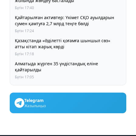
жолында жөндеу басталады
Бүгін 17:40
Қайтарылған активтер: Үкімет СҚО ауылдарын
сумен қамтуға 2,7 млрд теңге бөлді
Бүгін 17:24
Қазақстанда «Әділетті қоғамға шыншыл сөз»
атты кітап жарық көрді
Бүгін 17:18
Алматыда жүрген 35 үндістандық еліне
қайтарылды
Бүгін 17:05
Telegram
Жазылыңыз