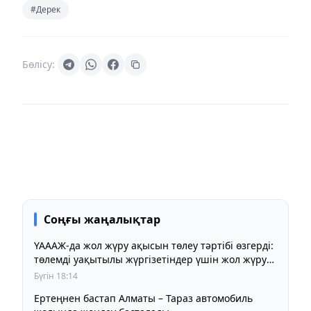
#Дерек
Бөлісу:
Соңғы жаңалықтар
ҮАААЖ-да жол жүру ақысын төлеу тәртібі өзгерді:
төлемді уақытылы жүргізетіндер үшін жол жүру
құны бұрынғы деңгейде сақталады
Бүгін 18:14
Ертеңнен бастап Алматы – Тараз автомобиль