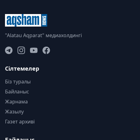
"Alatau Aqparat" медиахолдингі
Сілтемелер
Біз туралы
Байланыс
Жарнама
Жазылу
Газет архиві
Байланыс