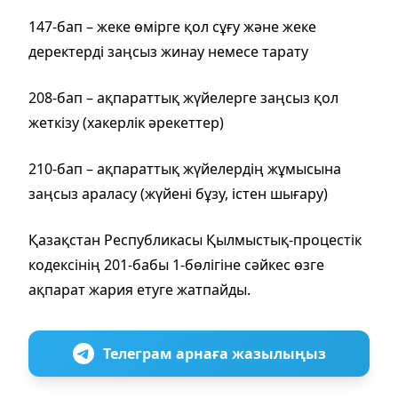
147-бап – жеке өмірге қол сұғу және жеке
деректерді заңсыз жинау немесе тарату
208-бап – ақпараттық жүйелерге заңсыз қол
жеткізу (хакерлік әрекеттер)
210-бап – ақпараттық жүйелердің жұмысына
заңсыз араласу (жүйені бұзу, істен шығару)
Қазақстан Республикасы Қылмыстық-процестік
кодексінің 201-бабы 1-бөлігіне сәйкес өзге
ақпарат жария етуге жатпайды.
Телеграм арнаға жазылыңыз