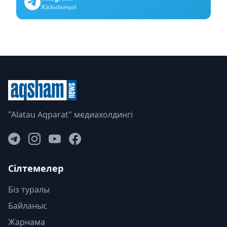
Жазылыңыз
"Alatau Aqparat" медиахолдингі
Сілтемелер
Біз туралы
Байланыс
Жарнама