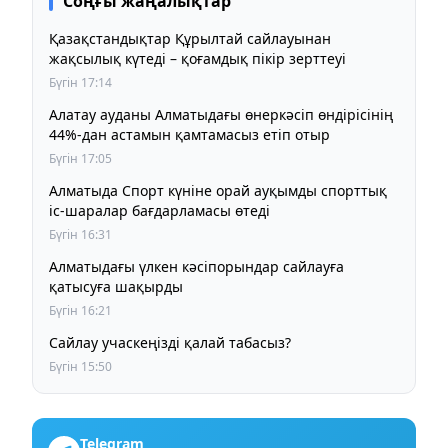
Соңғы жаңалықтар
Қазақстандықтар Құрылтай сайлауынан
жақсылық күтеді – қоғамдық пікір зерттеуі
Бүгін 17:14
Алатау ауданы Алматыдағы өнеркәсіп өндірісінің
44%-дан астамын қамтамасыз етіп отыр
Бүгін 17:05
Алматыда Спорт күніне орай ауқымды спорттық
іс-шаралар бағдарламасы өтеді
Бүгін 16:31
Алматыдағы үлкен кәсіпорындар сайлауға
қатысуға шақырды
Бүгін 16:21
Сайлау учаскеңізді қалай табасыз?
Бүгін 15:50
Telegram