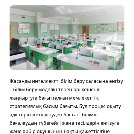
Жасанды интеллектті білім беру саласына енгізу
– білім беру моделін терең әрі кешенді
жаңғыртуға бағытталған мемлекеттің
стратегиялық басым бағыты. Бұл процес оқыту
әдістерін жетілдіруден бастап, білімді
бағалаудың түбегейлі жаңа тәсілдерін енгізуге
және әрбір оқушының нақты қажеттілігіне