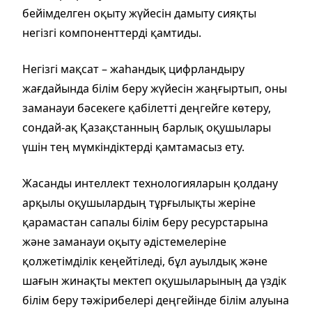
бейімделген оқыту жүйесін дамыту сияқты
негізгі компоненттерді қамтиды.
Негізгі мақсат – жаһандық цифрландыру
жағдайында білім беру жүйесін жаңғыртып, оны
заманауи бәсекеге қабілетті деңгейге көтеру,
сондай-ақ Қазақстанның барлық оқушылары
үшін тең мүмкіндіктерді қамтамасыз ету.
Жасанды интеллект технологияларын қолдану
арқылы оқушылардың тұрғылықты жеріне
қарамастан сапалы білім беру ресурстарына
және заманауи оқыту әдістемелеріне
қолжетімділік кеңейтіледі, бұл ауылдық және
шағын жинақты мектеп оқушыларының да үздік
білім беру тәжірибелері деңгейінде білім алуына