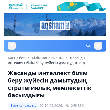
Басты бет
/
Білім және ғылым
/
Жасанды
интеллект білім беру жүйесін дамытудың стр...
Жасанды интеллект білім
беру жүйесін дамытудың
стратегиялық мемлекеттік
басымдығы
12.05.2026, 19:12
330
Білім және ғылым