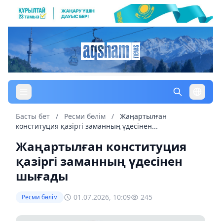
Басты бет
/
Ресми бөлім
/
Жаңартылған
конституция қазіргі заманның үдесінен...
Жаңартылған конституция
қазіргі заманның үдесінен
шығады
01.07.2026, 10:09
245
Ресми бөлім