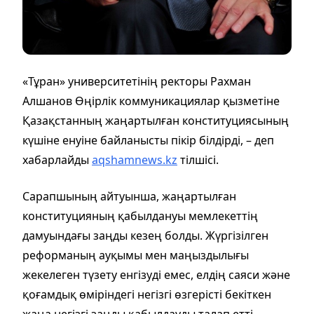
«Тұран» университетінің ректоры Рахман
Алшанов Өңірлік коммуникациялар қызметіне
Қазақстанның жаңартылған конституциясының
күшіне енуіне байланысты пікір білдірді, – деп
хабарлайды
aqshamnews.kz
тілшісі.
Сарапшының айтуынша, жаңартылған
конституцияның қабылдануы мемлекеттің
дамуындағы заңды кезең болды. Жүргізілген
реформаның ауқымы мен маңыздылығы
жекелеген түзету енгізуді емес, елдің саяси және
қоғамдық өміріндегі негізгі өзгерісті бекіткен
жаңа негізгі заңды қабылдауды талап етті.