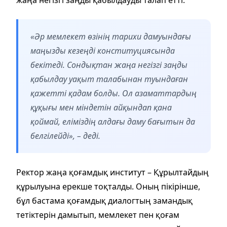
«Әр мемлекет өзінің тарихи дамуындағы
маңызды кезеңді конституциясында
бекітеді. Сондықтан жаңа негізгі заңды
қабылдау уақыт талабынан туындаған
қажетті қадам болды. Ол азаматтардың
құқығы мен міндетін айқындап қана
қоймай, еліміздің алдағы даму бағытын да
белгілейді», – деді.
Ректор жаңа қоғамдық институт – Құрылтайдың
құрылуына ерекше тоқталды. Оның пікірінше,
бұл бастама қоғамдық диалогтың замандық
тетіктерін дамытып, мемлекет пен қоғам