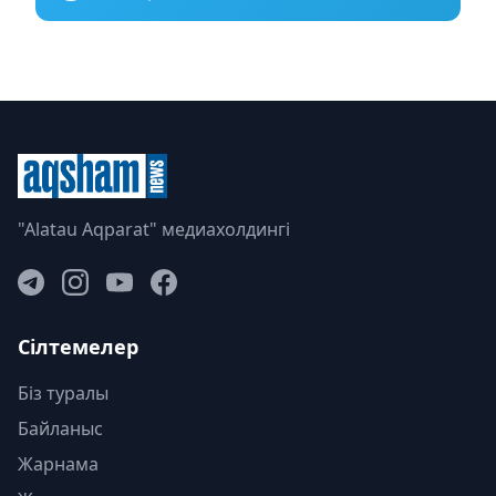
"Alatau Aqparat" медиахолдингі
Сілтемелер
Біз туралы
Байланыс
Жарнама