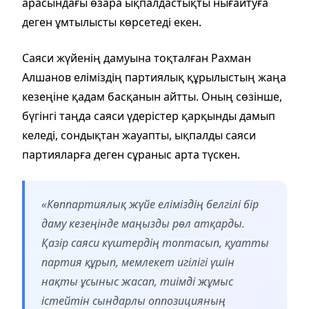
арасындағы өзара ықпалдастықты нығайтуға
деген ұмтылысты көрсетеді екен.
Саяси жүйенің дамуына тоқталған Рахман
Алшанов еліміздің партиялық құрылыстың жаңа
кезеңіне қадам басқанын айтты. Оның сөзінше,
бүгінгі таңда саяси үдерістер қарқынды дамып
келеді, сондықтан жауапты, ықпалды саяси
партияларға деген сұраныс арта түскен.
«Көппартиялық жүйе еліміздің белгілі бір
даму кезеңінде маңызды рөл атқарды.
Қазір саяси күштердің топтасып, қуатты
партия құрып, мемлекет игілігі үшін
нақты ұсыныс жасап, тиімді жұмыс
істейтін сындарлы оппозицияның