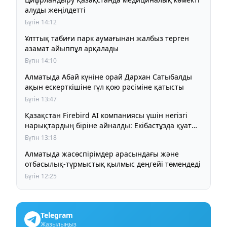
алуды жеңілдетті
Бүгін 14:12
Ұлттық табиғи парк аумағынан жалбыз терген
азамат айыппұл арқалады
Бүгін 14:10
Алматыда Абай күніне орай Дархан Сатыбалды
ақын ескерткішіне гүл қою рәсіміне қатысты
Бүгін 13:47
Қазақстан Firebird AI компаниясы үшін негізгі
нарықтардың біріне айналды: Екібастұзда қуаты
125 МВт болатын AI-инфрақұрылым дамып келеді
Бүгін 13:18
Алматыда жасөспірімдер арасындағы және
отбасылық-тұрмыстық қылмыс деңгейі төмендеді
Бүгін 12:25
Telegram
Жазылыңыз