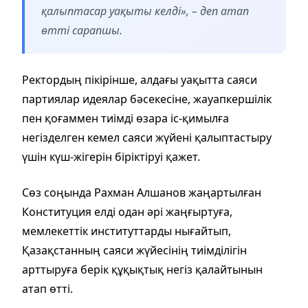
қалыптасар уақыты келді», – деп атап
өтті сарапшы.
Ректордың пікірінше, алдағы уақытта саяси
партиялар идеялар бәсекесіне, жауапкершілік
пен қоғаммен тиімді өзара іс-қимылға
негізделген кемел саяси жүйені қалыптастыру
үшін күш-жігерін біріктіруі қажет.
Сөз соңында Рахман Алшанов жаңартылған
Конституция елді одан әрі жаңғыртуға,
мемлекеттік институттарды нығайтып,
Қазақстанның саяси жүйесінің тиімділігін
арттыруға берік құқықтық негіз қалайтынын
атап өтті.