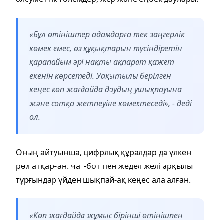
«Бұл өтініштер адамдарға тек заңгерлік
көмек емес, өз құқықтарын түсіндіретін
қарапайым әрі нақты ақпарат қажет
екенін көрсетеді. Уақытылы берілген
кеңес көп жағдайда даудың ушықпауына
және сотқа жетпеуіне көмектеседі», - деді
ол.
Оның айтуынша, цифрлық құралдар да үлкен
рөл атқарған: чат-бот пен жедел желі арқылы
тұрғындар үйден шықпай-ақ кеңес ала алған.
«Көп жағдайда жұмыс бірінші өтінішпен