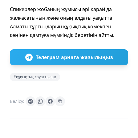
Спикерлер жобаның жұмысы әрі қарай да
жалғасатынын және оның алдағы уақытта
Алматы тұрғындарын құқықтық көмекпен
кеңінен қамтуға мүмкіндік беретінін айтты.
Телеграм арнаға жазылыңыз
#құқықтық сауаттылық
Бөлісу: