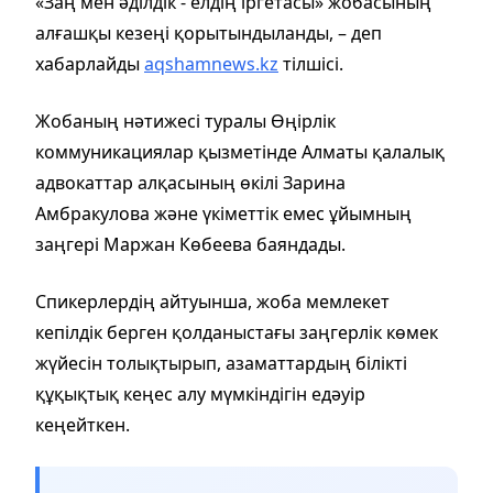
«Заң мен әділдік - елдің іргетасы» жобасының
алғашқы кезеңі қорытындыланды, – деп
хабарлайды
aqshamnews.kz
тілшісі.
Жобаның нәтижесі туралы Өңірлік
коммуникациялар қызметінде Алматы қалалық
адвокаттар алқасының өкілі Зарина
Амбракулова және үкіметтік емес ұйымның
заңгері Маржан Көбеева баяндады.
Спикерлердің айтуынша, жоба мемлекет
кепілдік берген қолданыстағы заңгерлік көмек
жүйесін толықтырып, азаматтардың білікті
құқықтық кеңес алу мүмкіндігін едәуір
кеңейткен.