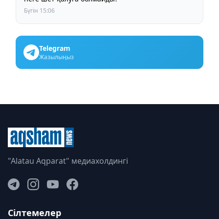
Бүгін 15:06
Telegram
Жазылыңыз
"Alatau Aqparat" медиахолдингі
Сілтемелер