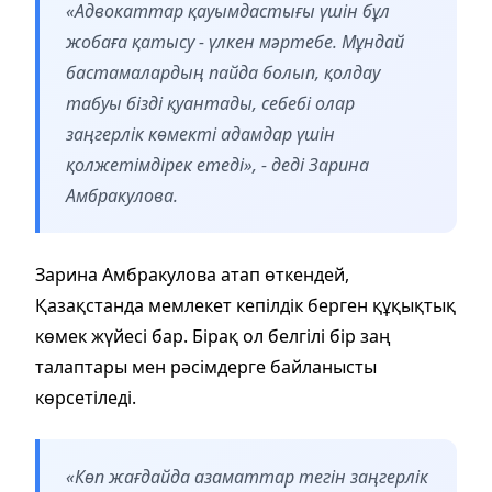
«Адвокаттар қауымдастығы үшін бұл
жобаға қатысу - үлкен мәртебе. Мұндай
бастамалардың пайда болып, қолдау
табуы бізді қуантады, себебі олар
заңгерлік көмекті адамдар үшін
қолжетімдірек етеді», - деді Зарина
Амбракулова.
Зарина Амбракулова атап өткендей,
Қазақстанда мемлекет кепілдік берген құқықтық
көмек жүйесі бар. Бірақ ол белгілі бір заң
талаптары мен рәсімдерге байланысты
көрсетіледі.
«Көп жағдайда азаматтар тегін заңгерлік