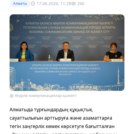
17.06.2026, 11:28
260
Алматы
Өңірлік коммуникациялар қызметі
Алматыда тұрғындардың құқықтық
сауаттылығын арттыруға және азаматтарға
тегін заңгерлік көмек көрсетуге бағытталған