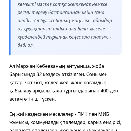
көмекті мәселе сотқа жеткенде немесе
ресми тергеу басталғаннан кейін ғана
алады. Ал бұл жобаның маңызы - адамдар
өз құқықтарын алдын ала біліп, мәселе
күрделенбей тұрып-ақ кеңес ала алады», -
деді ол.
Ал Маржан Көбееваның айтуынша, жоба
барысында 32 кездесу өткізілген. Сонымен
қатар, чат-бот, жедел желі және қоғамдық
қабылдау арқылы қала тұрғындарынан 400-ден
астам өтініш түскен.
Ең жиі кездескен мәселелер - ПИК пен МИБ
жұмысы, коммуналдық төлемдер, қарыз өндірісі,
әлеуметтік төлемдер, жер және еңбек даулары.