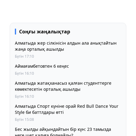
Соңғы жаңалықтар
Алматыда жер сілкінісін алдын ала анықтайтын
жаңа орталық ашылды
Бүгін 17:10
Аймағамбетовтен 6 кеңес
Бүгін 16:10
Алматыда жатақханасыз қалған студенттерге
көмектесетін орталық ашылды
Бүгін 16:10
Алматыда Спорт күніне орай Red Bull Dance Your
Style би баттлдары өтті
Бүгін 15:08
Бес жылды айқындайтын бір күн: 23 тамызда
неге шет қалуға болмайды?