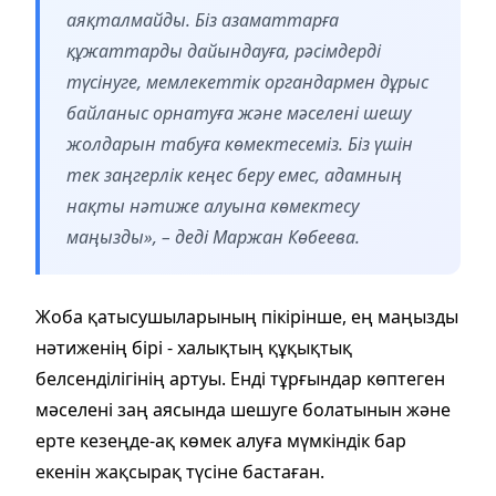
аяқталмайды. Біз азаматтарға
құжаттарды дайындауға, рәсімдерді
түсінуге, мемлекеттік органдармен дұрыс
байланыс орнатуға және мәселені шешу
жолдарын табуға көмектесеміз. Біз үшін
тек заңгерлік кеңес беру емес, адамның
нақты нәтиже алуына көмектесу
маңызды», – деді Маржан Көбеева.
Жоба қатысушыларының пікірінше, ең маңызды
нәтиженің бірі - халықтың құқықтық
белсенділігінің артуы. Енді тұрғындар көптеген
мәселені заң аясында шешуге болатынын және
ерте кезеңде-ақ көмек алуға мүмкіндік бар
екенін жақсырақ түсіне бастаған.