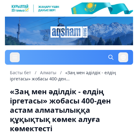
Басты бет
/
Алматы
/
«Заң мен әділдік - елдің
іргетасы» жобасы 400-ден...
«Заң мен әділдік - елдің
іргетасы» жобасы 400-ден
астам алматылыққа
құқықтық көмек алуға
көмектесті