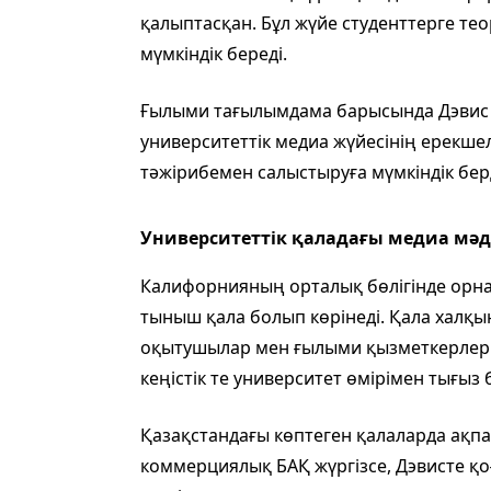
қалыптасқан. Бұл жүйе студенттерге тео
мүмкіндік береді.
Ғылыми тағылымдама барысында Дэвис қ
университеттік медиа жүйесінің ерекшел
тәжірибемен салыстыруға мүмкіндік берд
Университеттік қаладағы медиа мә
Калифорнияның орталық бөлігінде орнал
тыныш қала болып көрінеді. Қала халқын
оқытушылар мен ғылыми қызметкерлер 
кеңістік те университет өмірімен тығыз
Қазақстандағы көптеген қалаларда ақпа
коммерциялық БАҚ жүргізсе, Дэвисте қ