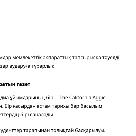
мдар мемлекеттік ақпараттық тапсырысқа тәуелді
азар аударуға тұрарлық.
аратын газет
иа ұйымдарының бірі – The California Aggie.
н. Бір ғасырдан астам тарихы бар басылым
еттердің бірі саналады.
туденттер тарапынан толықтай басқарылуы.