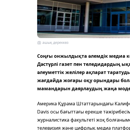
ашық дереккөз
Соңғы онжылдықта әлемдік медиа кең
Дәстүрлі газет пен теледидардың ы
әлеуметтік желілер ақпарат таратуд
жағдайда жоғары оқу орындары бо
мамандарын даярлаудың жаңа модель
Америка Құрама Штаттарындағы Калифор
Davis осы бағыттағы ерекше тәжірибесі
журналистика факультеті жоқ болғанымен
телевизия және цифрлық медиа платфо