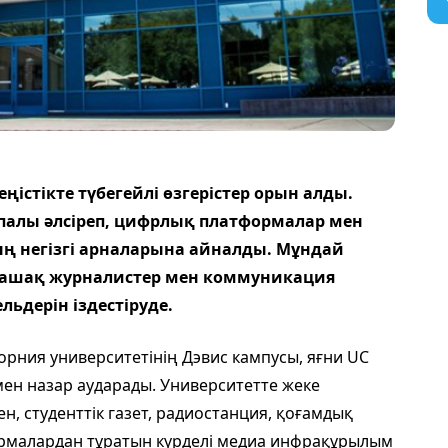
істікте түбегейлі өзгерістер орын алды.
қпалы әлсіреп, цифрлық платформалар мен
ың негізгі арналарына айналды. Мұндай
лашақ журналистер мен коммуникация
дерін іздестіруде.
ния университетінің Дэвис кампусы, яғни UC
мен назар аударады. Университетте жеке
, студенттік газет, радиостанция, қоғамдық
рмалардан тұратын күрделі медиа инфрақұрылым