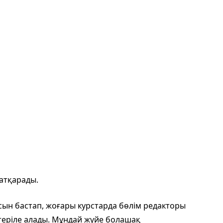
атқарады.
мысын бастап, жоғары курстарда бөлім редакторы
өтеріле алады. Мұндай жүйе болашақ