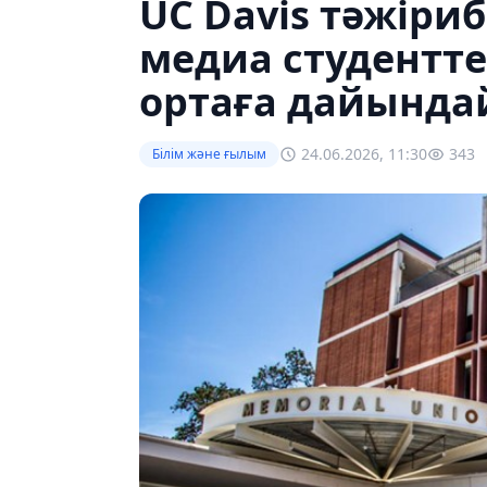
UC Davis тәжіриб
медиа студентте
ортаға дайында
24.06.2026, 11:30
343
Білім және ғылым