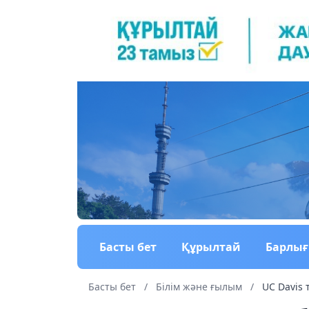
Басты бет
Құрылтай
Барлы
Басты бет
/
Білім және ғылым
/
UC Davis 