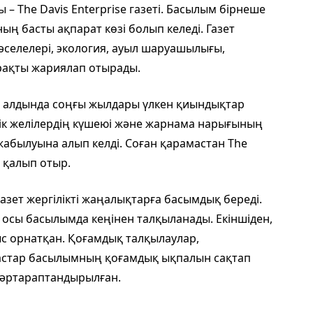
 – The Davis Enterprise газеті. Басылым бірнеше
ң басты ақпарат көзі болып келеді. Газет
й мәселелері, экология, ауыл шаруашылығы,
рақты жариялап отырады.
ң алдында соңғы жылдары үлкен қиындықтар
тік желілердің күшеюі және жарнама нарығының
 жабылуына алып келді. Соған қарамастан The
п қалып отыр.
газет жергілікті жаңалықтарға басымдық береді.
 осы басылымда кеңінен талқыланады. Екіншіден,
с орнатқан. Қоғамдық талқылаулар,
ластар басылымның қоғамдық ықпалын сақтап
 әртараптандырылған.