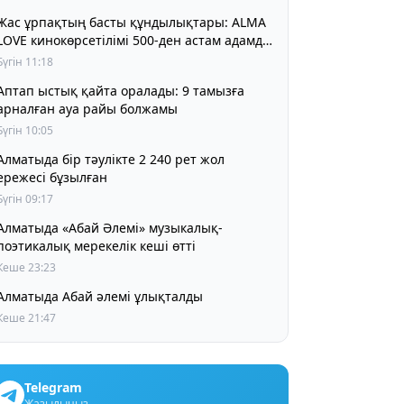
Жас ұрпақтың басты құндылықтары: ALMA
LOVE кинокөрсетілімі 500-ден астам адамды
біріктірді
Бүгін 11:18
Аптап ыстық қайта оралады: 9 тамызға
арналған ауа райы болжамы
Бүгін 10:05
матыда бір тәулікте 2 240 рет жол
ережесі бұзылған
Бүгін 09:17
Алматыда «Абай Әлемі» музыкалық-
поэтикалық мерекелік кеші өтті
Кеше 23:23
Алматыда Абай әлемі ұлықталды
Кеше 21:47
Telegram
Жазылыңыз