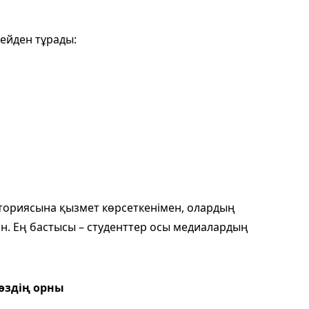
ейден тұрады:
ториясына қызмет көрсеткенімен, олардың
н. Ең бастысы – студенттер осы медиалардың
асөздің орны