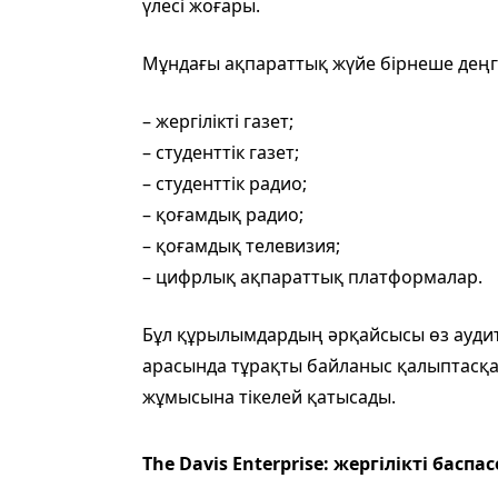
үлесі жоғары.
Мұндағы ақпараттық жүйе бірнеше деңг
– жергілікті газет;
– студенттік газет;
– студенттік радио;
– қоғамдық радио;
– қоғамдық телевизия;
– цифрлық ақпараттық платформалар.
Бұл құрылымдардың әрқайсысы өз ауди
арасында тұрақты байланыс қалыптасқа
жұмысына тікелей қатысады.
The Davis Enterprise: жергілікті басп