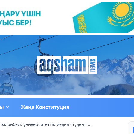
ғы
Жаңа Конституция
тәжірибесі: университеттік медиа студентт...