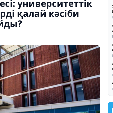
есі: университеттік
рді қалай кәсіби
йды?
Ал