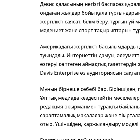
Дэвис қаласының негізгі баспасөз құралы
ондаған жылдар бойы қала тұрғындарыны
жергілікті саясат, білім беру, тұрғын ү
мәдениет және спорт тақырыптарын тұ
Америкадағы жергілікті басылымдарды
туындады. Интернеттің дамуы, әлеумет
өзгеруі көптеген аймақтық газеттердің
Davis Enterprise өз аудиториясын сақта
Мұның бірнеше себебі бар. Біріншіден, 
Ұлттық медиада кездеспейтін мәселелер
редакция оқырманмен тұрақты байланы
сараптамалық мақалалар және пікірта
отыр. Үшіншіден, қаржыландыру моделі