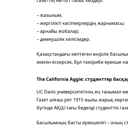
Газеттің негізгі табыс көздері:
– жазылым;
– жергілікті кәсіпкерлердің жарнамасы;
– арнайы жобалар;
– демеушілік келісімдер.
Қазақстандағы көптеген өңірлік басылы
екенін ескерсек, бұл тәжірибе ерекше н
The California Aggie: студенттер басқ
UC Davis университетінің ең танымал мед
Газет алғаш рет 1915 жылы жарық көрге
бүгінде АҚШ-тағы беделді студенттік газ
Басылымның басты ерекшелігі – оның с