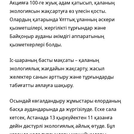
Акцияға 100-ге жуық адам қатысып, қаланың
экологиясын жақсартуға өз үлесін қосты.
Олардың қатарында Ұлттық ұланның әскери
қызметшілері, жергілікті тұрғындар және
Байқоңыр ауданы әкімдігі аппаратының
қызметкерлері болды.
Іс-шараның басты мақсаты – қаланың
экологиялық жағдайын жақсарту, жасыл
желектер санын арттыру және тұрғындарды
табиғатты аялауға шақыру.
Осындай көгалдандыру жұмыстары елорданың
басқа аудандарында да жүргізілуде. Еске сала
кетсек, Астанада 13 қыркүйектен 11 қазанға
дейін дәстүрлі экологиялық айлық өтуде. Бұл