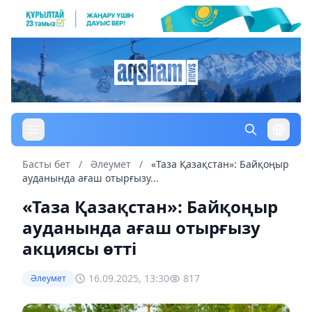
Басты бет
/
Әлеумет
/
«Таза Қазақстан»: Байқоңыр
ауданында ағаш отырғызу...
«Таза Қазақстан»: Байқоңыр
ауданында ағаш отырғызу
акциясы өтті
16.09.2025, 13:30
817
Әлеумет