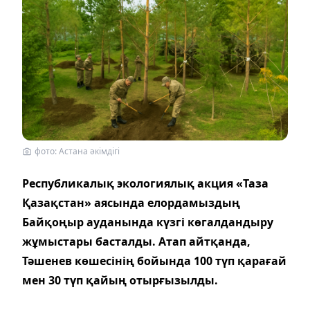
фото: Астана әкімдігі
Республикалық экологиялық акция «Таза
Қазақстан» аясында елордамыздың
Байқоңыр ауданында күзгі көгалдандыру
жұмыстары басталды. Атап айтқанда,
Тәшенев көшесінің бойында 100 түп қарағай
мен 30 түп қайың отырғызылды.