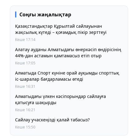
Соңғы жаңалықтар
Қазақстандықтар Құрылтай сайлауынан
жақсылық күтеді – қоғамдық пікір зерттеуі
Кеше 17:14
Алатау ауданы Алматыдағы өнеркәсіп өндірісінің
44%-дан астамын қамтамасыз етіп отыр
Кеше 17:05
Алматыда Спорт күніне орай ауқымды спорттық
іс-шаралар бағдарламасы өтеді
Кеше 16:31
Алматыдағы үлкен кәсіпорындар сайлауға
қатысуға шақырды
Кеше 16:21
Сайлау учаскеңізді қалай табасыз?
Кеше 15:50