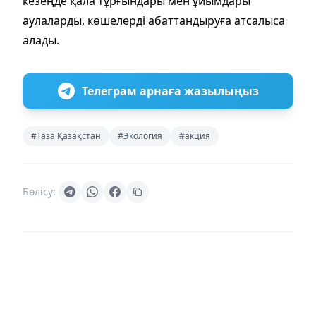
кезеңде қала тұрғындары мен ұйымдары
аулаларды, көшелерді абаттандыруға атсалыса
алады.
Телеграм арнаға жазылыңыз
#Таза Қазақстан
#Экология
#акция
Бөлісу: