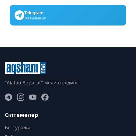
Telegram
Жазылыңыз
"Alatau Aqparat" медиахолдингі
Сілтемелер
Біз туралы