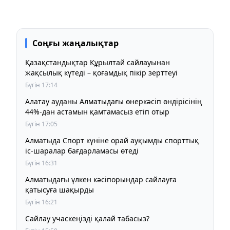
Соңғы жаңалықтар
Қазақстандықтар Құрылтай сайлауынан
жақсылық күтеді – қоғамдық пікір зерттеуі
Бүгін 17:14
Алатау ауданы Алматыдағы өнеркәсіп өндірісінің
44%-дан астамын қамтамасыз етіп отыр
Бүгін 17:05
Алматыда Спорт күніне орай ауқымды спорттық
іс-шаралар бағдарламасы өтеді
Бүгін 16:31
Алматыдағы үлкен кәсіпорындар сайлауға
қатысуға шақырды
Бүгін 16:21
Сайлау учаскеңізді қалай табасыз?