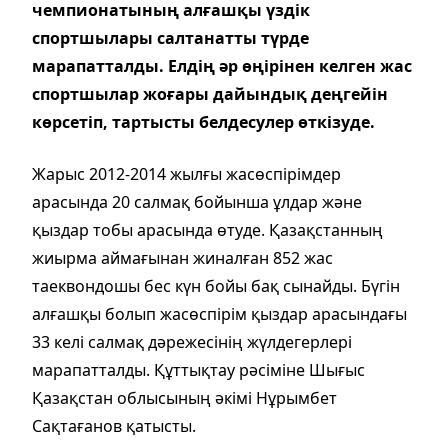
чемпионатының алғашқы үздік
спортшылары салтанатты түрде
марапатталды. Елдің әр өңірінен келген жас
спортшылар жоғары дайындық деңгейін
көрсетіп, тартысты белдесулер өткізуде.
Жарыс 2012-2014 жылғы жасөспірімдер
арасында 20 салмақ бойынша ұлдар және
қыздар тобы арасында өтуде. Қазақстанның
жиырма аймағынан жиналған 852 жас
таеквондошы бес күн бойы бақ сынайды. Бүгін
алғашқы болып жасөспірім қыздар арасындағы
33 келі салмақ дәрежесінің жүлдегерлері
марапатталды. Құттықтау рәсіміне Шығыс
Қазақстан облысының әкімі Нұрымбет
Сақтағанов қатысты.