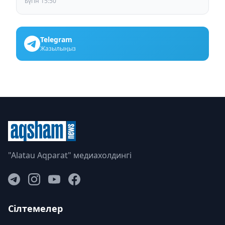
Бүгін 15:50
Telegram
Жазылыңыз
"Alatau Aqparat" медиахолдингі
Сілтемелер