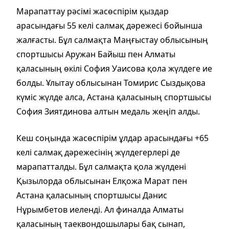
Марапаттау рәсімі жасөспірім қыздар
арасындағы 55 келі салмақ дәрежесі бойынша
жалғасты. Бұл салмақта Маңғыстау облысының
спортшысы Аружан Байыш пен Алматы
қаласының өкілі София Уаисова қола жүлдеге ие
болды. Ұлытау облысынан Томирис Сыздықова
күміс жүлде алса, Астана қаласының спортшысы
София Зиятдинова алтын медаль жеңіп алды.
Кеш соңында жасөспірім ұлдар арасындағы +65
келі салмақ дәрежесінің жүлдегерлері де
марапатталды. Бұл салмақта қола жүлдені
Қызылорда облысынан Елқожа Марат пен
Астана қаласының спортшысы Данис
Нұрымбетов иеленді. Ал финалда Алматы
қаласының таеквондошылары бақ сынап,