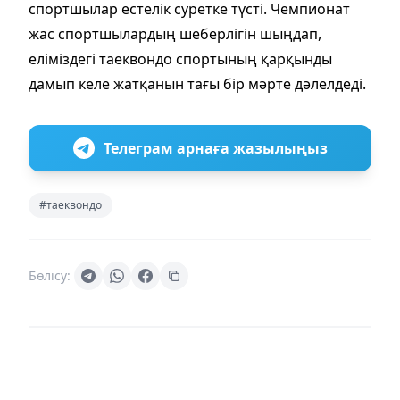
спортшылар естелік суретке түсті. Чемпионат
жас спортшылардың шеберлігін шыңдап,
еліміздегі таеквондо спортының қарқынды
дамып келе жатқанын тағы бір мәрте дәлелдеді.
Телеграм арнаға жазылыңыз
#таеквондо
Бөлісу: