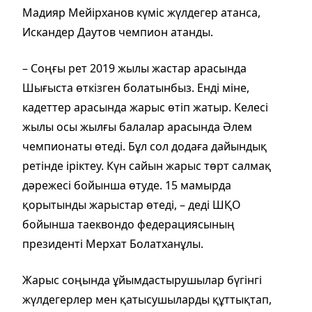
Мадияр Мейірханов күміс жүлдегер атанса,
Искандер Даутов чемпион атанды.
– Соңғы рет 2019 жылы жастар арасында
Шығыста өткізген болатынбыз. Енді міне,
кадеттер арасында жарыс өтіп жатыр. Келесі
жылы осы жылғы балалар арасында Әлем
чемпионаты өтеді. Бұл сол додаға дайындық
ретінде іріктеу. Күн сайын жарыс төрт салмақ
дәрежесі бойынша өтуде. 15 мамырда
қорытынды жарыстар өтеді, – деді ШҚО
бойынша таеквондо федерациясының
президенті Мерхат Болатханұлы.
Жарыс соңында ұйымдастырушылар бүгінгі
жүлдегерлер мен қатысушыларды құттықтап,