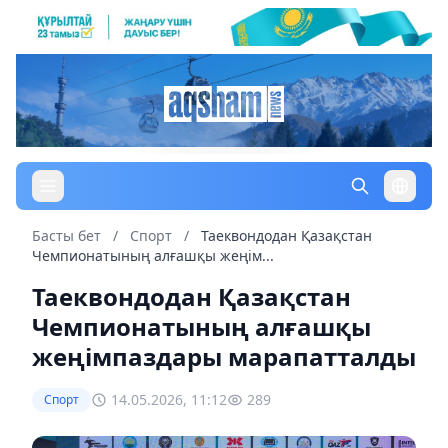
Басты бет
/
Спорт
/
Таеквондодан Қазақстан
Чемпионатының алғашқы жеңім...
Таеквондодан Қазақстан
Чемпионатының алғашқы
жеңімпаздары марапатталды
14.05.2026, 11:12
289
Спорт