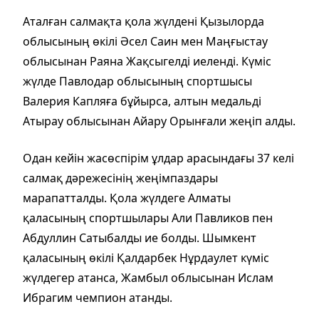
Аталған салмақта қола жүлдені Қызылорда
облысының өкілі Әсел Саин мен Маңғыстау
облысынан Раяна Жақсыгелді иеленді. Күміс
жүлде Павлодар облысының спортшысы
Валерия Капляға бұйырса, алтын медальді
Атырау облысынан Айару Орынғали жеңіп алды.
Одан кейін жасөспірім ұлдар арасындағы 37 келі
салмақ дәрежесінің жеңімпаздары
марапатталды. Қола жүлдеге Алматы
қаласының спортшылары Али Павликов пен
Абдуллин Сатыбалды ие болды. Шымкент
қаласының өкілі Қалдарбек Нұрдаулет күміс
жүлдегер атанса, Жамбыл облысынан Ислам
Ибрагим чемпион атанды.