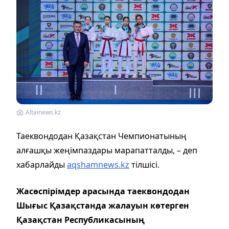
Altainews.kz
Таеквондодан Қазақстан Чемпионатының
алғашқы жеңімпаздары марапатталды, – деп
хабарлайды
aqshamnews.kz
тілшісі.
Жасөспірімдер арасында таеквондодан
Шығыс Қазақстанда жалауын көтерген
Қазақстан Республикасының