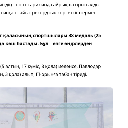
іміздің спорт тарихында айрықша орын алды.
қатысқан сайыс рекордтық көрсеткіштермен
 қаласының спортшылары 38 медаль (25
 да көш бастады. Бұл – өзге өңірлерден
5 алтын, 17 күміс, 8 қола) иеленсе, Павлодар
3 қола) алып, III-орынға табан тіреді.