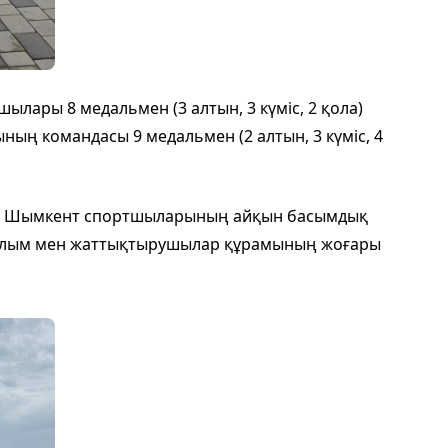
ылары 8 медальмен (3 алтын, 3 күміс, 2 қола)
ның командасы 9 медальмен (2 алтын, 3 күміс, 4
дан Шымкент спортшыларының айқын басымдық
ұрылым мен жаттықтырушылар құрамының жоғары