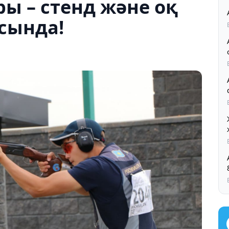
ы – стенд және оқ
сында!