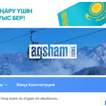
ғы
Жаңа Конституция
тенд және оқ атудан ел көшбасын...