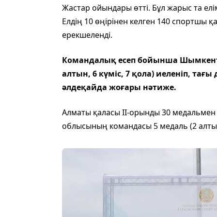
Жастар ойындары өтті. Бұл жарыс та ел
Елдің 10 өңірінен келген 140 спортшы 
ерекшеленді.
Командалық есеп бойынша Шымкент
алтын, 6 күміс, 7 қола) иеленіп, тағы
әлдеқайда жоғары нәтиже.
Алматы қаласы II-орынды 30 медальмен (
облысының командасы 5 медаль (2 алтын, 