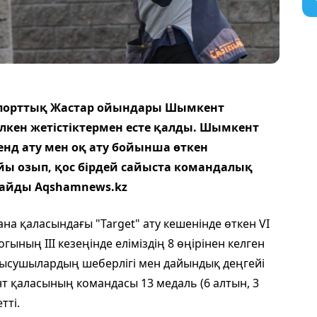
 Спорттық Жастар ойындары Шымкент
кен жетістіктермен есте қалды. Шымкент
нд ату мен оқ ату бойынша өткен
ы озып, қос бірдей сайыста командалық
рлайды Aqshamnews.kz
на қаласындағы "Target" ату кешенінде өткен VI
ның III кезеңінде еліміздің 8 өңірінен келген
тысушылардың шеберлігі мен дайындық деңгейі
 қаласының командасы 13 медаль (6 алтын, 3
тті.