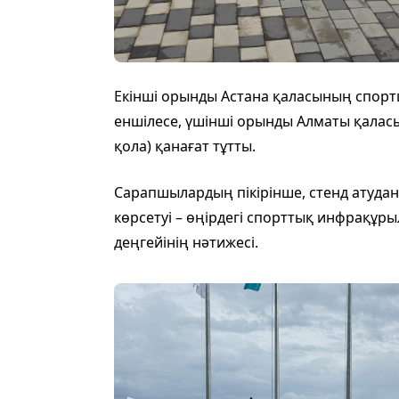
Екінші орынды Астана қаласының спортш
еншілесе, үшінші орынды Алматы қаласы
қола) қанағат тұтты.
Сарапшылардың пікірінше, стенд ату
көрсетуі – өңірдегі спорттық инфрақ
деңгейінің нәтижесі.