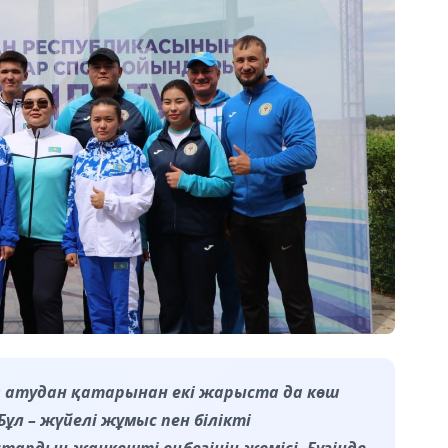
 атудан қатарынан екі жарыста да көш
Бұл – жүйелі жұмыс пен білікті