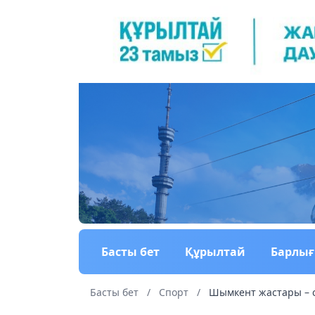
Басты бет
Құрылтай
Барлы
Басты бет
/
Спорт
/
Шымкент жастары – с