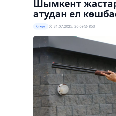
Шымкент жастар
атудан ел көшба
31.07.2025, 20:09
853
Спорт