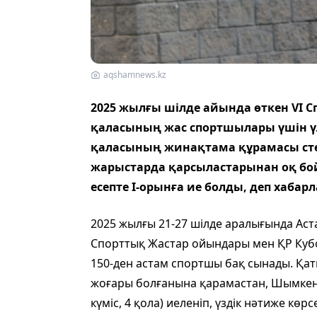
aqshamnews.kz
2025 жылғы шілде айында өткен VI
қаласының жас спортшылары үшін үл
қаласының жинақтама құрамасы сте
жарыстарда қарсыластарынан оқ бой
есепте I-орынға ие болды, деп хаба
2025 жылғы 21-27 шілде аралығында Аста
Спорттық Жастар ойындары мен ҚР Кубогы
150-ден астам спортшы бақ сынады. Қа
жоғары болғанына қарамастан, Шымкент
күміс, 4 қола) иеленіп, үздік нәтиже көрсе