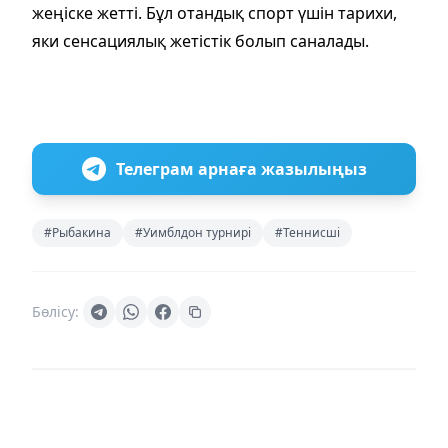
жеңіске жетті. Бұл отандық спорт үшін тарихи,
яки сенсациялық жетістік болып саналады.
Телеграм арнаға жазылыңыз
#Рыбакина
#Уимблдон турнирі
#Теннисші
Бөлісу: