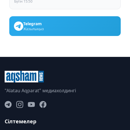
Бүгін 15:50
Telegram
Жазылыңыз
"Alatau Aqparat" медиахолдингі
Сілтемелер