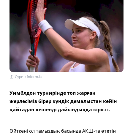
Сурет: Inform.kz
Уимблдон турнирінде топ жарған
жерлесіміз бірер күндік демалыстан кейін
қайтадан кешенді дайындыққа кірісті.
Өйткені ол тамыздың басында АҚШ-та өтетін