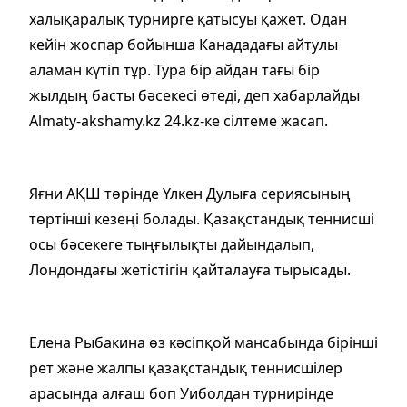
халықаралық турнирге қатысуы қажет. Одан
кейін жоспар бойынша Канададағы айтулы
аламан күтіп тұр. Тура бір айдан тағы бір
жылдың басты бәсекесі өтеді, деп хабарлайды
Almaty-akshamy.kz 24.kz-ке сілтеме жасап.
Яғни АҚШ төрінде Үлкен Дулыға сериясының
төртінші кезеңі болады. Қазақстандық теннисші
осы бәсекеге тыңғылықты дайындалып,
Лондондағы жетістігін қайталауға тырысады.
Елена Рыбакина өз кәсіпқой мансабында бірінші
рет және жалпы қазақстандық теннисшілер
арасында алғаш боп Уиболдан турнирінде