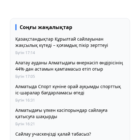
Соңғы жаңалықтар
Қазақстандықтар Құрылтай сайлауынан
жақсылық күтеді – қоғамдық пікір зерттеуі
Бүгін 17:14
Алатау ауданы Алматыдағы өнеркәсіп өндірісінің
44%-дан астамын қамтамасыз етіп отыр
Бүгін 17:05
Алматыда Спорт күніне орай ауқымды спорттық
іс-шаралар бағдарламасы өтеді
Бүгін 16:31
Алматыдағы үлкен кәсіпорындар сайлауға
қатысуға шақырды
Бүгін 16:21
Сайлау учаскеңізді қалай табасыз?