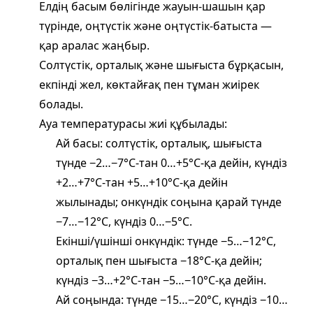
Елдің басым бөлігінде жауын‑шашын қар
түрінде, оңтүстік және оңтүстік‑батыста —
қар аралас жаңбыр.
Солтүстік, орталық және шығыста бұрқасын,
екпінді жел, көктайғақ пен тұман жиірек
болады.
Ауа температурасы жиі құбылады:
Ай басы: солтүстік, орталық, шығыста
түнде −2…−7°С‑тан 0…+5°С‑қа дейін, күндіз
+2…+7°С‑тан +5…+10°С‑қа дейін
жылынады; онкүндік соңына қарай түнде
−7…−12°С, күндіз 0…−5°С.
Екінші/үшінші онкүндік: түнде −5…−12°С,
орталық пен шығыста −18°С‑қа дейін;
күндіз −3…+2°С‑тан −5…−10°С‑қа дейін.
Ай соңында: түнде −15…−20°С, күндіз −10…