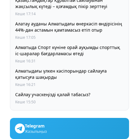
Қазақстандықтар Құрылтай сайлауынан
жақсылық күтеді – қоғамдық пікір зерттеуі
Кеше 17:14
Алатау ауданы Алматыдағы өнеркәсіп өндірісінің
44%-дан астамын қамтамасыз етіп отыр
Кеше 17:05
Алматыда Спорт күніне орай ауқымды спорттық
іс-шаралар бағдарламасы өтеді
Кеше 16:31
Алматыдағы үлкен кәсіпорындар сайлауға
қатысуға шақырды
Кеше 16:21
Сайлау учаскеңізді қалай табасыз?
Кеше 15:50
Telegram
Жазылыңыз