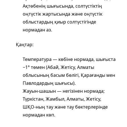
Ақтөбенің шығысында, солтүстіктің
оңтүстік жартысында және оңтүстік
облыстардың қиыр солтүстігінде
нормадан аз.
Қаңтар:
Температура — көбіне нормада, шығыста
−1° төмен (Абай, Жетісу, Алматы
облысының басым бөлігі, Қарағанды мен
Павлодардың шығысы).
Жауын‑шашын — негізінен нормада;
Түркістан, Жамбыл, Алматы, Жетісу,
ШҚО‑ның тау және тау бөктерлерінде
нормадан көп.