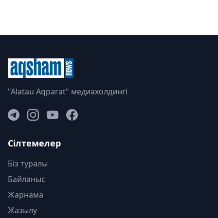
"Alatau Aqparat" медиахолдингі
Сілтемелер
Біз туралы
Байланыс
Жарнама
Жазылу