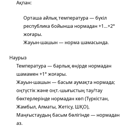
Ақпан:
Орташа айлық температура — бүкіл
республика бойынша нормадан +1…+2°
жоғары.
Жауын‑шашын — норма шамасында.
Наурыз
Температура — барлық өңірде нормадан
шамамен +1° жоғары.
Жауын‑шашын — басым аумақта нормада;
оңтүстік және оңт.-шығыстың тау/тау
бөктерлерінде нормадан көп (Түркістан,
Жамбыл, Алматы, Жетісу, ШҚО),
Маңғыстаудың басым бөлігінде — нормадан
аз.