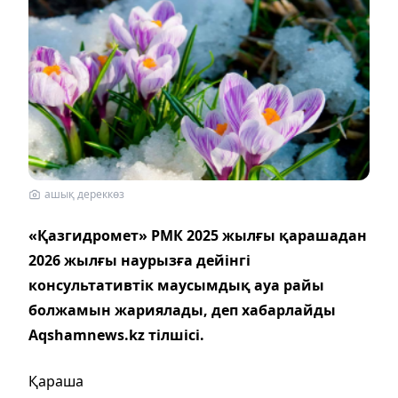
ашық дереккөз
«Қазгидромет» РМК 2025 жылғы қарашадан
2026 жылғы наурызға дейінгі
консультативтік маусымдық ауа райы
болжамын жариялады, деп хабарлайды
Aqshamnews.kz тілшісі.
Қараша