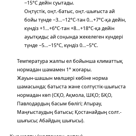
−15°С дейін суытады.
Оңтүстік, оңт.-батыс, оңт.-шығыста ай
бойы түнде −3…−12°С‑тан 0…+7°С‑қа дейін,
күндіз +1…+6°С‑тан +8…+18°С‑қа дейін
ауытқиды; ай соңында жекелеген күндері
түнде −5…−15°С, күндіз 0…−5°С.
Температура жалпы ел бойынша климаттық
нормадан шамамен 1° жоғары.
Жауын‑шашын мөлшері көбіне норма
шамасында; батыста және солтүстік‑шығыста
нормадан көп (СҚО, Ақмола, ШҚО; БҚО,
Павлодардың басым бөлігі; Атырау,
Маңғыстаудың батысы; Қостанайдың солт.-
шығысы; Абайдың шығысы).