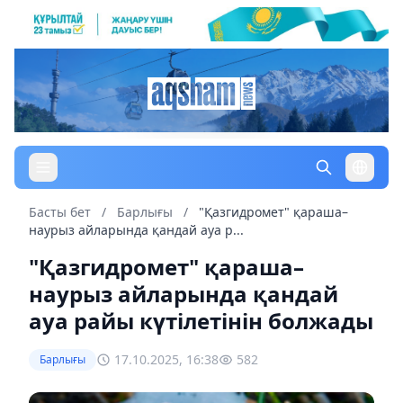
Басты бет
/
Барлығы
/
"Қазгидромет" қараша–
наурыз айларында қандай ауа р...
"Қазгидромет" қараша–
наурыз айларында қандай
ауа райы күтілетінін болжады
17.10.2025, 16:38
582
Барлығы