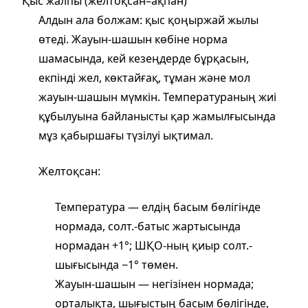
Қыс жалпы (желтоқсан–ақпан)
Алдын ала болжам: қыс қоңыржай жылы
өтеді. Жауын‑шашын көбіне норма
шамасында, кей кезеңдерде бұрқасын,
екпінді жел, көктайғақ, тұман және мол
жауын‑шашын мүмкін. Температураның жиі
құбылуына байланысты қар жамылғысында
мұз қабыршағы түзілуі ықтимал.
Желтоқсан:
Температура — елдің басым бөлігінде
нормада, солт.-батыс жартысында
нормадан +1°; ШҚО‑ның қиыр солт.-
шығысында −1° төмен.
Жауын‑шашын — негізінен нормада;
орталықта, шығыстың басым бөлігінде,