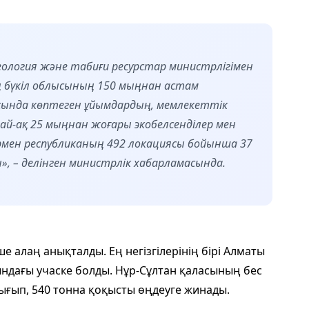
еология және табиғи ресурстар министрлігімен
ң бүкіл облысының 150 мыңнан астам
ында көптеген ұйымдардың, мемлекеттік
дай-ақ 25 мыңнан жоғары экобелсенділер мен
ермен республиканың 492 локациясы бойынша 37
, – делінген министрлік хабарламасында.
е алаң анықталды. Ең негізгілерінің бірі Алматы
ндағы учаске болды. Нұр-Сұлтан қаласының бес
ығып, 540 тонна қоқысты өңдеуге жинады.