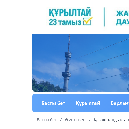
Басты бет
Құрылтай
Барлы
Басты бет
/
Өмір-өзен
/
Қазақстандықтар