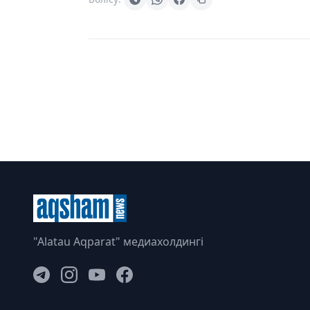
"Alatau Aqparat" медиахолдингі