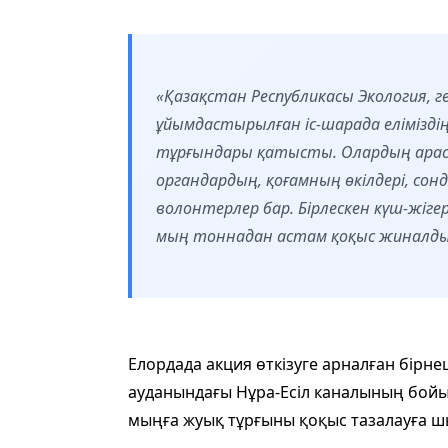
«Қазақстан Республикасы Экология, г
ұйымдастырылған іс-шарада елімізді
тұрғындары қатысты. Олардың арас
органдардың, қоғамның өкілдері, сон
волонтерлер бар. Бірлескен күш-жіг
мың тоннадан астам қоқыс жиналды»
Елордада акция өткізуге арналған бірнеш
ауданындағы Нұра-Есіл каналының бойы
мыңға жуық тұрғыны қоқыс тазалауға ш