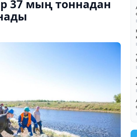
р 37 мың тоннадан
нады
Қ