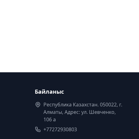
Байланыс
Республика Казахстан. 050022, г.
Алматы, Адрес: ул. Шевченко,
106 а
+77272930803