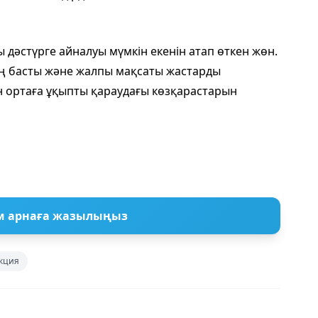
дәстүрге айналуы мүмкін екенін атап өткен жөн.
дің басты және жалпы мақсаты жастарды
 ортаға ұқыпты қараудағы көзқарастарын
м арнаға жазылыңыз
кция