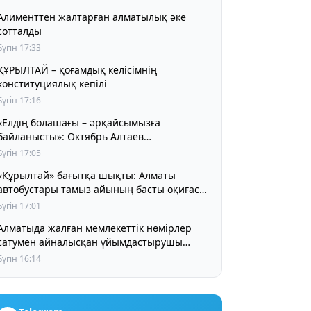
Алименттен жалтарған алматылық әке
сотталды
Бүгін 17:33
ҰРЫЛТАЙ – қоғамдық келісімнің
конституциялық кепілі
Бүгін 17:16
«Елдің болашағы – әрқайсымызға
байланысты»: Октябрь Алтаев
қазақстандықтарға маңызды үндеу жасады
Бүгін 17:05
«Құрылтай» бағытқа шықты: Алматы
автобустары тамыз айының басты оқиғасы
туралы айта бастады
Бүгін 17:01
Алматыда жалған мемлекеттік нөмірлер
сатумен айналысқан ұйымдастырушы
ұсталды
Бүгін 16:14