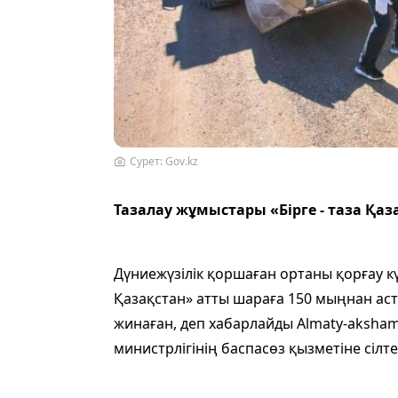
Сурет: Gov.kz
Тазалау жұмыстары «Бірге - таза Қа
Дүниежүзілік қоршаған ортаны қорғау кү
Қазақстан» атты шараға 150 мыңнан ас
жинаған, деп хабарлайды Almaty-aksham
министрлігінің баспасөз қызметіне сілт