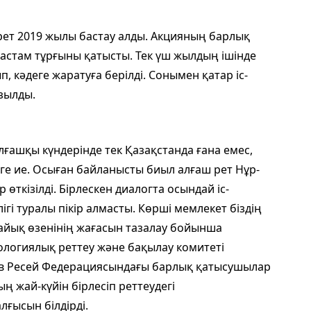
 рет 2019 жылы бастау алды. Акцияның барлық
н астам тұрғыны қатысты. Тек үш жылдың ішінде
 кәдеге жаратуға берілді. Сонымен қатар іс-
зылды.
лғашқы күндерінде тек Қазақстанда ғана емес,
ге ие. Осыған байланысты биыл алғаш рет Нұр-
өткізілді. Бірлескен диалогта осындай іс-
і туралы пікір алмасты. Көрші мемлекет біздің
йық өзенінің жағасын тазалау бойынша
кологиялық реттеу және бақылау комитеті
в Ресей Федерациясындағы барлық қатысушылар
ң жай-күйін бірлесіп реттеудегі
лғысын білдірді.