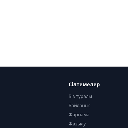
Сілтемелер
Біз туралы
Байланыс
Жарнама
Жазылу