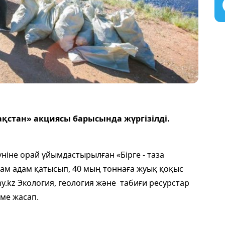
зақстан» акциясы
барысында жүргізілді.
ніне орай ұйымдастырылған «Бірге - таза
там адам қатысып, 40 мың тоннаға жуық қоқыс
y.kz Экология, геология және табиғи ресурстар
еме жасап.