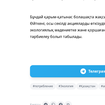
Бұндай қарым-қатынас болашақта жақсы 
Өйткені, осы секілді акцияларды өткізу
экологиялық мәдениетке және қоршаған
тәрбиелеу болып табылады.
Телегра
#потребление
#Экология
#Қазақстан
#а
Бөлісу: