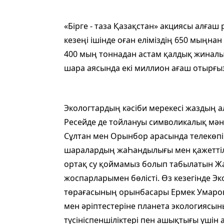
«Бірге - таза Қазақстан» акциясы алғаш
кезеңі ішінде оған еліміздің 650 мыңна
400 мың тоннадан астам қалдық жиналып,
шара аясында екі миллион ағаш отырғы
Экологтардың кәсіби мерекесі жаздың а
Ресейде де тойлануы символикалық мән
Сұлтан мен Орынбор арасында телекөпір 
шаралардың жаҺандылығы мен қажеттіліг
ортақ су қоймамыз болып табылатын Жа
жоспарларымен бөлісті. Өз кезегінде Э
төрағасының орынбасары Ермек Умаро
мен әріптестеріне планета экологиясыны
түсініспеншіліктері пен ашықтығы үшін а