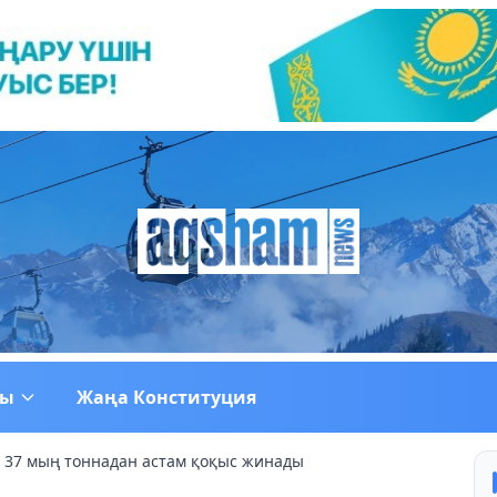
ғы
Жаңа Конституция
 37 мың тоннадан астам қоқыс жинады