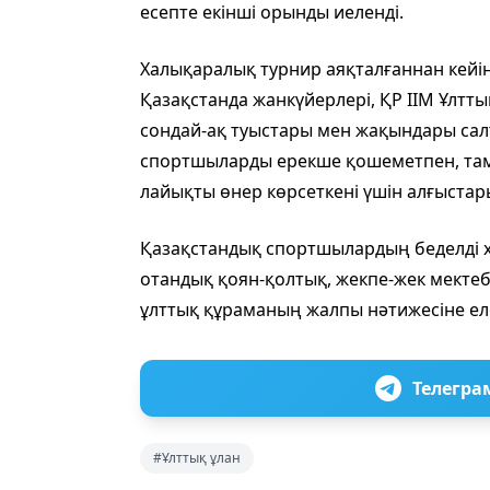
есепте екінші орынды иеленді.
Халықаралық турнир аяқталғаннан кейі
Қазақстанда жанкүйерлері, ҚР ІІМ Ұлтты
сондай-ақ туыстары мен жақындары сал
спортшыларды ерекше қошеметпен, там
лайықты өнер көрсеткені үшін алғыстары
Қазақстандық спортшылардың беделді х
отандық қоян-қолтық, жекпе-жек мекте
ұлттық құраманың жалпы нәтижесіне еле
Телегра
#Ұлттық ұлан