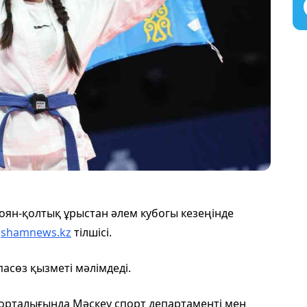
оян-қолтық ұрыстан әлем кубогы кезеңінде
qshamnews.kz
тілшісі.
асөз қызметі мәлімдеді.
орталығында Мәскеу спорт департаменті мен