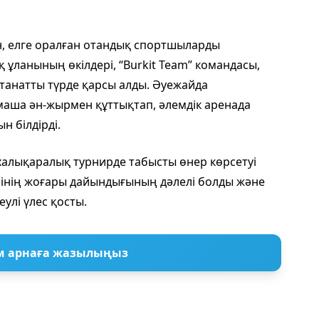
н, елге оралған отандық спортшыларды
қ ұланының өкілдері, “Burkit Team” командасы,
танатты түрде қарсы алды. Әуежайда
аша ән-жырмен құттықтап, әлемдік аренада
н білдірді.
алықаралық турнирде табысты өнер көрсетуі
бінің жоғары дайындығының дәлелі болды және
улі үлес қосты.
м арнаға жазылыңыз