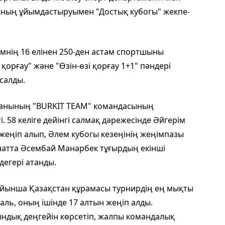
ның ұйымдастыруымен "Достық кубогы" жекпе-
лемнің 16 елінен 250-ден астам спортшыны
қорғау" және "Өзін-өзі қорғау 1+1" пәндері
салды.
ұланының "BURKIT TEAM" командасының
 58 келіге дейінгі салмақ дәрежесінде Әйгерім
 жеңіп алып, Әлем кубогы кезеңінің жеңімпазы
 санатта Әсембай Манарбек тұғырдың екінші
дегері атанды.
ойынша Қазақстан құрамасы турнирдің ең мықты
аль, оның ішінде 17 алтын жеңіп алды.
ндық деңгейін көрсетіп, жалпы командалық