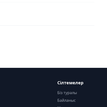
Сілтемелер
Біз туралы
Байланыс