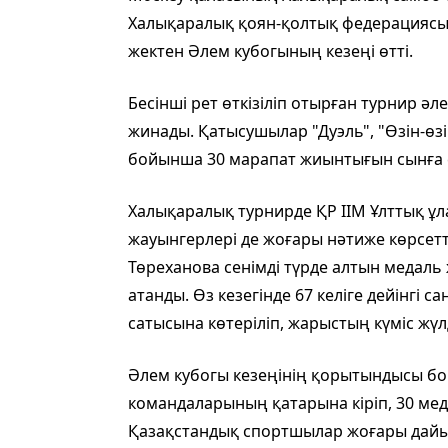
Халықаралық қоян-қолтық федерациясы
жектен Әлем кубогының кезеңі өтті.
Бесінші рет өткізіліп отырған турнир ә
жинады. Қатысушылар "Дуэль", "Өзін-өзі 
бойынша 30 марапат жиынтығын сынға 
Халықаралық турнирде ҚР ІІМ Ұлттық 
жауынгерлері де жоғары нәтиже көрсетті.
Төреханова сенімді түрде алтын медаль
атанды. Өз кезегінде 67 келіге дейінгі
сатысына көтеріліп, жарыстың күміс жүл
Әлем кубогы кезеңінің қорытындысы б
командаларының қатарына кіріп, 30 мед
Қазақстандық спортшылар жоғары дайы