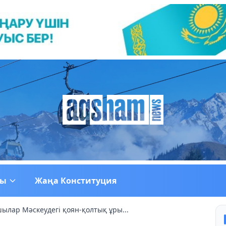
ғы
Жаңа Конституция
ылар Мәскеудегі қоян-қолтық ұры...