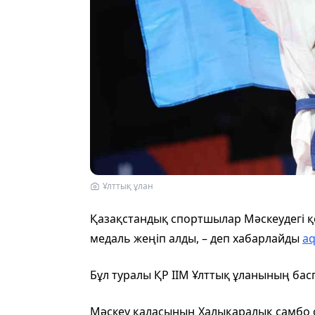
Ұлттық ұлан
Қазақстандық спортшылар Мәскеудегі қ
медаль жеңіп алды, – деп хабарлайды
a
Бұл туралы ҚР ІІМ Ұлттық ұланының басп
Мәскеу қаласының Халықаралық самбо 