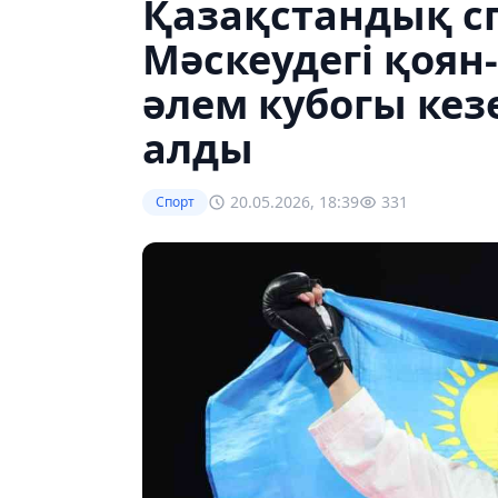
Қазақстандық 
Мәскеудегі қоян
әлем кубогы кез
алды
20.05.2026, 18:39
331
Спорт