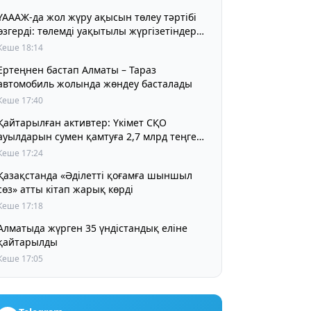
ҮАААЖ-да жол жүру ақысын төлеу тәртібі
өзгерді: төлемді уақытылы жүргізетіндер
үшін жол жүру құны бұрынғы деңгейде
Кеше 18:14
сақталады
Ертеңнен бастап Алматы – Тараз
автомобиль жолында жөндеу басталады
Кеше 17:40
Қайтарылған активтер: Үкімет СҚО
ауылдарын сумен қамтуға 2,7 млрд теңге
бөлді
Кеше 17:24
Қазақстанда «Әділетті қоғамға шыншыл
сөз» атты кітап жарық көрді
Кеше 17:18
Алматыда жүрген 35 үндістандық еліне
қайтарылды
Кеше 17:05