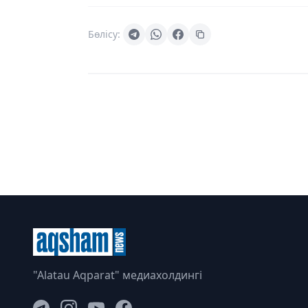
Бөлісу:
"Alatau Aqparat" медиахолдингі