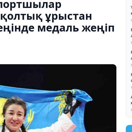
спортшылар
-қолтық ұрыстан
еңінде медаль жеңіп