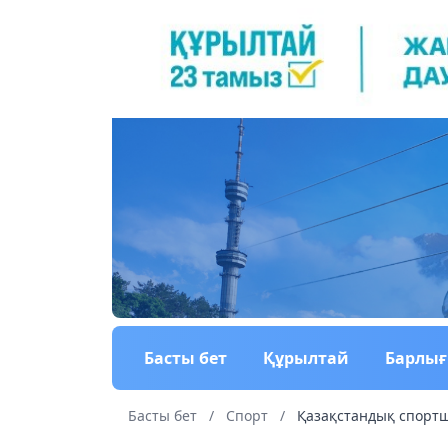
Басты бет
Құрылтай
Барлы
Басты бет
/
Спорт
/
Қазақстандық спортш