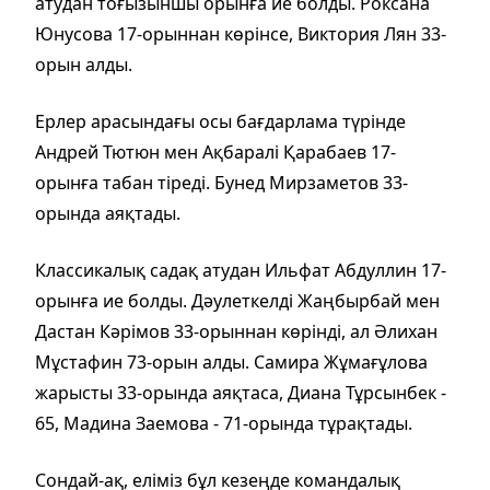
атудан тоғызыншы орынға ие болды. Роксана
Юнусова 17-орыннан көрінсе, Виктория Лян 33-
орын алды.
Ерлер арасындағы осы бағдарлама түрінде
Андрей Тютюн мен Ақбаралі Қарабаев 17-
орынға табан тіреді. Бунед Мирзаметов 33-
орында аяқтады.
Классикалық садақ атудан Ильфат Абдуллин 17-
орынға ие болды. Дәулеткелді Жаңбырбай мен
Дастан Кәрімов 33-орыннан көрінді, ал Әлихан
Мұстафин 73-орын алды. Самира Жұмағұлова
жарысты 33-орында аяқтаса, Диана Тұрсынбек -
65, Мадина Заемова - 71-орында тұрақтады.
Сондай-ақ, еліміз бұл кезеңде командалық