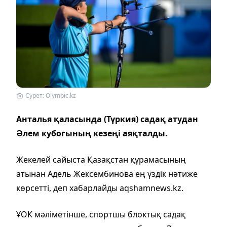
Сурет: Olympic.kz
Анталья қаласында (Түркия) садақ атудан
Әлем кубогының кезеңі аяқталды.
Жекелей сайыста Қазақстан құрамасының
атынан Адель Жексембинова ең үздік нәтиже
көрсетті, деп хабарлайды aqshamnews.kz.
ҰОК мәліметінше, спортшы блоктық садақ