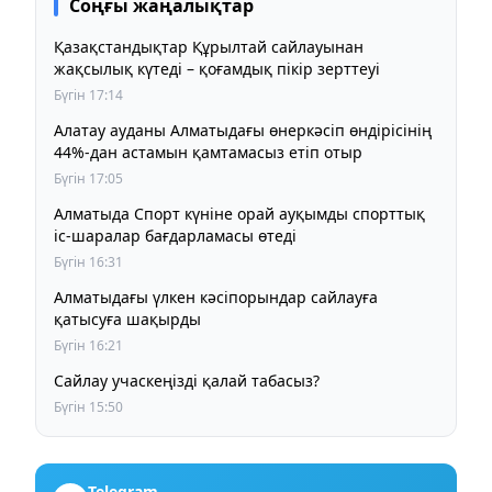
Соңғы жаңалықтар
Қазақстандықтар Құрылтай сайлауынан
жақсылық күтеді – қоғамдық пікір зерттеуі
Бүгін 17:14
Алатау ауданы Алматыдағы өнеркәсіп өндірісінің
44%-дан астамын қамтамасыз етіп отыр
Бүгін 17:05
Алматыда Спорт күніне орай ауқымды спорттық
іс-шаралар бағдарламасы өтеді
Бүгін 16:31
Алматыдағы үлкен кәсіпорындар сайлауға
қатысуға шақырды
Бүгін 16:21
Сайлау учаскеңізді қалай табасыз?
Бүгін 15:50
Telegram