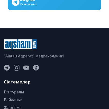
Жазылыңыз
"Alatau Aqparat" медиахолдингі
Сілтемелер
Біз туралы
Байланыс
Жарнама