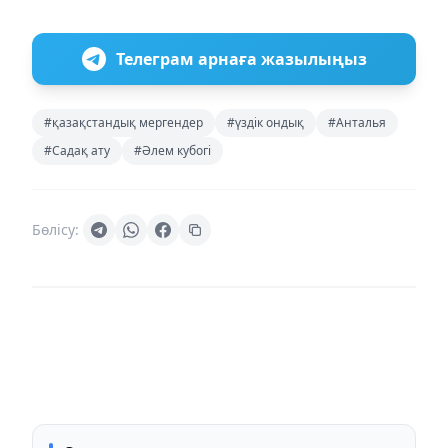
Телеграм арнаға жазылыңыз
#қазақстандық мергендер
#үздік ондық
#Анталья
#Садақ ату
#Әлем кубогі
Бөлісу: