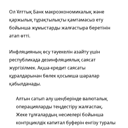
Ол Ұлттық Банк макроэкономикалық және
қаржылық тұрақтылықты қамтамасыз ету
бойынша жұмыстарды жалғастыра беретінін
атап өтті.
Инфляцияның өсу тәуекелін азайту үшін
республикада дезинфляциялық саясат
жүргізілмек. Ақша-кредит саясаты
құралдарынан бөлек қосымша шаралар
қабылданады.
Алтын сатып алу шеңберінде валюталық
операцияларды теңдестіру жалғаспақ.
Жеке тұлғалардың несиелері бойынша
контрциклдік капитал буферін енгізу туралы