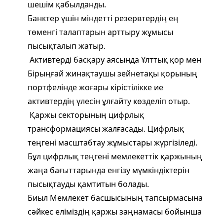
шешім қабылданды.
Банктер үшін міндетті резервтердің ең
төменгі талаптарын арттыру жұмысы
пысықталып жатыр.
Активтерді басқару аясында Ұлттық қор мен
Бірыңғай жинақтаушы зейнетақы қорының
портфелінде жоғары кірістілікке ие
активтердің үлесін ұлғайту көзделіп отыр.
Қаржы секторының цифрлық
трансформациясы жалғасады. Цифрлық
теңгені масштабтау жұмыстары жүргізіледі.
Бұл цифрлық теңгені мемлекеттік қаржының
жаңа бағыттарында енгізу мүмкіндіктерін
пысықтауды қамтитын болады.
Биыл Мемлекет басшысының тапсырмасына
сәйкес еліміздің қаржы заңнамасы бойынша