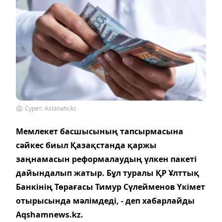
Сурет: Astanatv.kz
Мемлекет басшысының тапсырмасына
сәйкес биыл Қазақстанда қаржы
заңнамасын реформалаудың үлкен пакеті
дайындалып жатыр. Бұл туралы ҚР Ұлттық
Банкінің Төрағасы Тимур Сүлейменов Үкімет
отырысында мәлімдеді, - деп хабарлайды
Аqshamnews.kz.