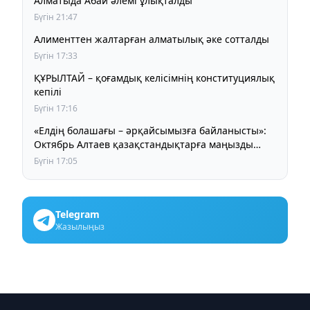
Алматыда Абай әлемі ұлықталды
Бүгін 21:47
Алименттен жалтарған алматылық әке сотталды
Бүгін 17:33
ҚҰРЫЛТАЙ – қоғамдық келісімнің конституциялық
кепілі
Бүгін 17:16
«Елдің болашағы – әрқайсымызға байланысты»:
Октябрь Алтаев қазақстандықтарға маңызды
үндеу жасады
Бүгін 17:05
Telegram
Жазылыңыз