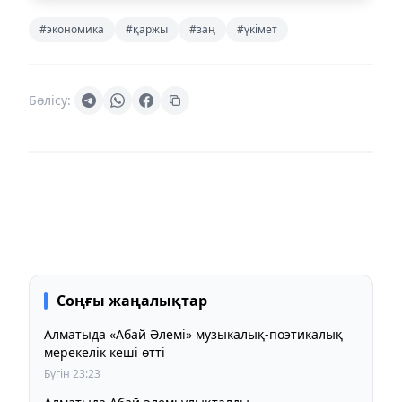
#экономика
#қаржы
#заң
#үкімет
Бөлісу:
Соңғы жаңалықтар
Алматыда «Абай Әлемі» музыкалық-поэтикалық
мерекелік кеші өтті
Бүгін 23:23