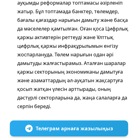
ауқымды реформалар топтамасы әзірленіп
жатыр. Бұл топтамада банктер, төлемдер,
бағалы қағаздар нарығын дамыту және басқа
да мәселелер қамтылған. Оған қоса Цифрлық
қаржы активтерін реттеуді және Ұлттық
цифрлық қаржы инфрақұрылымын енгізу
жоспарлануда. Төлем нарығын одан әрі
дамытуды жалғастырамыз. Аталған шаралар
қаржы секторының экономиканы дамытуға
және азаматтардың әл-ауқатын жақсартуға
қосып жатқан үлесін арттырады, оның
дәстүрлі секторларына да, жаңа салаларға да
серпін береді.
Телеграм арнаға жазылыңыз