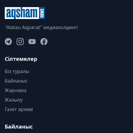
"Alatau Aqparat" медиахолдингі
Сілтемелер
Біз туралы
Байланыс
Жарнама
Жазылу
Газет архиві
Байланыс