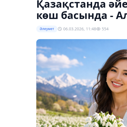
Қазақстанда әйе
көш басында - 
06.03.2026, 11:48
554
Әлеумет