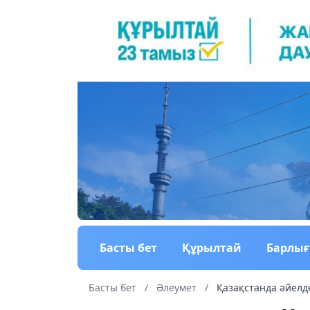
Басты бет
Құрылтай
Барлы
Басты бет
/
Әлеумет
/
Қазақстанда әйелде