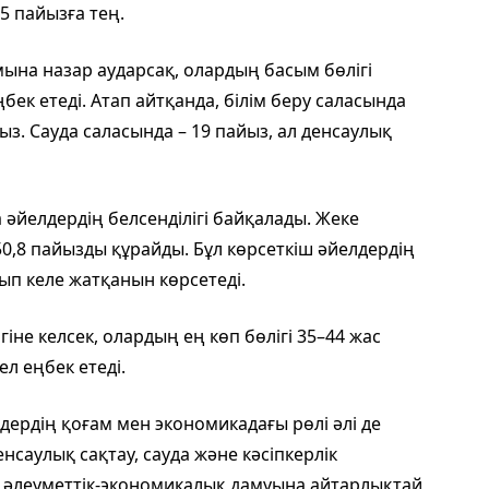
5 пайызға тең.
на назар аударсақ, олардың басым бөлігі
ек етеді. Атап айтқанда, білім беру саласында
йыз. Сауда саласында – 19 пайыз, ал денсаулық
 әйелдердің белсенділігі байқалады. Жеке
50,8 пайызды құрайды. Бұл көрсеткіш әйелдердің
ып келе жатқанын көрсетеді.
іне келсек, олардың ең көп бөлігі 35–44 жас
ел еңбек етеді.
дердің қоғам мен экономикадағы рөлі әлі де
енсаулық сақтау, сауда және кәсіпкерлік
ң әлеуметтік-экономикалық дамуына айтарлықтай