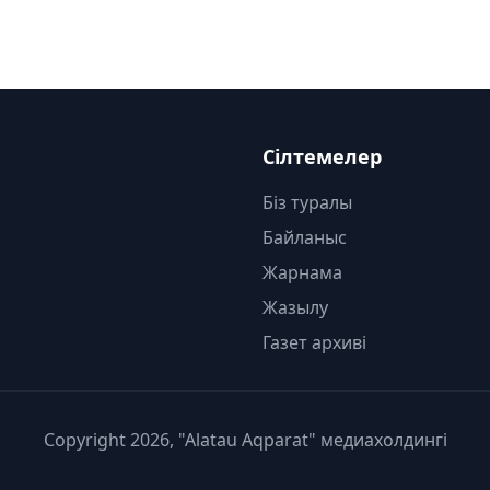
Сілтемелер
Біз туралы
Байланыс
Жарнама
Жазылу
Газет архиві
Copyright 2026, "Alatau Aqparat" медиахолдингі