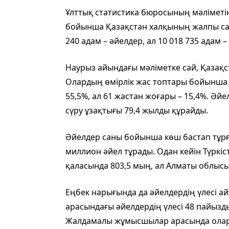
Ұлттық статистика бюросының мәліметін
бойынша Қазақстан халқының жалпы саны
240 адам – әйелдер, ал 10 018 735 адам –
Наурыз айындағы мәліметке сай, Қазақс
Олардың өмірлік жас топтары бойынша үл
55,5%, ал 61 жастан жоғары – 15,4%. Әйел
сүру ұзақтығы 79,4 жылды құрайды.
Әйелдер саны бойынша көш бастап тұрғ
миллион әйел тұрады. Одан кейін Түркіс
қаласында 803,5 мың, ал Алматы облысы
Еңбек нарығында да әйелдердің үлесі 
арасындағы әйелдердің үлесі 48 пайыз
Жалдамалы жұмысшылар арасында оларды