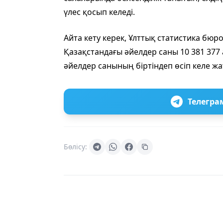
үлес қосып келеді.
Айта кету керек, Ұлттық статистика бю
Қазақстандағы әйелдер саны 10 381 377
әйелдер санының біртіндеп өсіп келе ж
Телегра
Бөлісу: