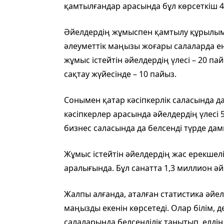
қамтылғандар арасында бұл көрсеткіш 4
Әйелдердің жұмыспен қамтылу құрылымы
әлеуметтік маңызы жоғары салаларда еңб
жұмыс істейтін әйелдердің үлесі – 20 па
сақтау жүйесінде – 10 пайыз.
Сонымен қатар кәсіпкерлік саласында да
кәсіпкерлер арасында әйелдердің үлесі 
бизнес саласында да белсенді түрде дам
Жұмыс істейтін әйелдердің жас ерекшеліг
аралығында. Бұл санатта 1,3 миллион әй
Жалпы алғанда, аталған статистика әйел
маңызды екенін көрсетеді. Олар білім, д
салаларында белсенділік танытып, елді