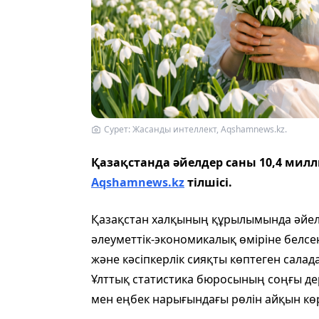
Сурет: Жасанды интеллект, Aqshamnews.kz.
Қазақстанда әйелдер саны 10,4 милл
Aqshamnews.kz
тілшісі.
Қазақстан халқының құрылымында әйелд
әлеуметтік-экономикалық өміріне белсенд
және кәсіпкерлік сияқты көптеген салада
Ұлттық статистика бюросының соңғы д
мен еңбек нарығындағы рөлін айқын көр