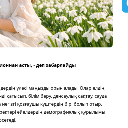
ионнан асты, - деп хабарлайды
ердің үлесі маңызды орын алады. Олар елдің
і қатысып, білім беру, денсаулық сақтау, сауда
 негізгі қозғаушы күштердің бірі болып отыр.
еректері әйелдердің демографиялық құрылымы
сетеді.