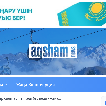
ғы
Жаңа Конституция
р саны артты: көш басында - Алма...