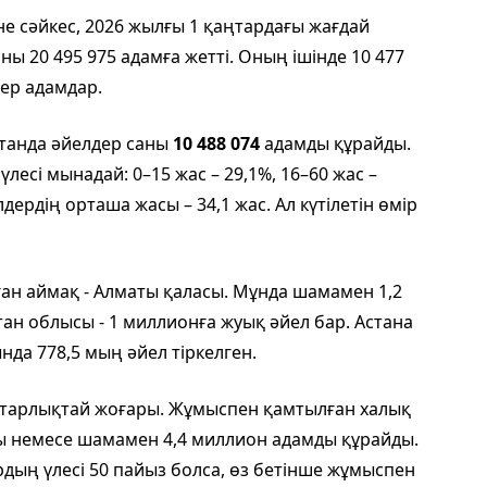
е сәйкес, 2026 жылғы 1 қаңтардағы жағдай
 20 495 975 адамға жетті. Оның ішінде 10 477
 ер адамдар.
танда әйелдер саны
10 488 074
адамды құрайды.
есі мынадай: 0–15 жас – 29,1%, 16–60 жас –
дердің орташа жасы – 34,1 жас. Ал күтілетін өмір
ан аймақ - Алматы қаласы. Мұнда шамамен 1,2
тан облысы - 1 миллионға жуық әйел бар. Астана
нда 778,5 мың әйел тіркелген.
айтарлықтай жоғары. Жұмыспен қамтылған халық
ды немесе шамамен 4,4 миллион адамды құрайды.
ң үлесі 50 пайыз болса, өз бетінше жұмыспен