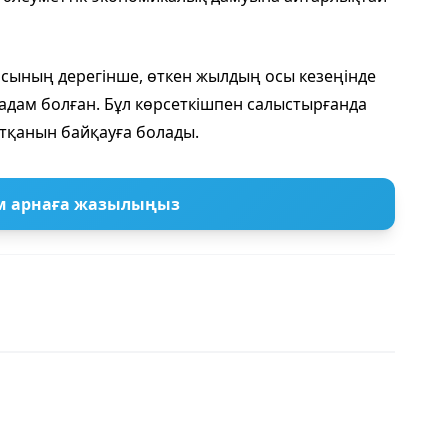
росының дерегінше, өткен жылдың осы кезеңінде
 адам болған. Бұл көрсеткішпен салыстырғанда
атқанын байқауға болады.
м арнаға жазылыңыз