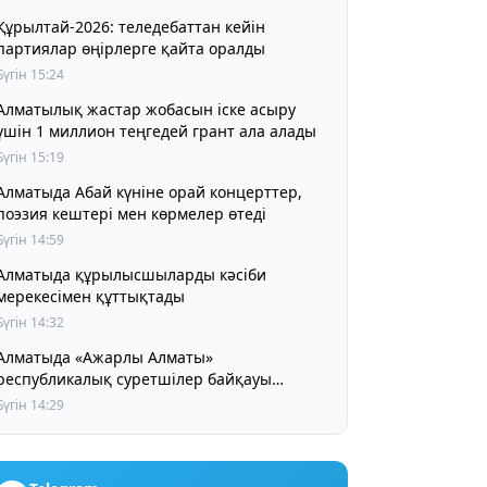
Құрылтай-2026: теледебаттан кейін
партиялар өңірлерге қайта оралды
Бүгін 15:24
Алматылық жастар жобасын іске асыру
үшін 1 миллион теңгедей грант ала алады
Бүгін 15:19
Алматыда Абай күніне орай концерттер,
поэзия кештері мен көрмелер өтеді
Бүгін 14:59
Алматыда құрылысшыларды кәсіби
мерекесімен құттықтады
Бүгін 14:32
Алматыда «Ажарлы Алматы»
республикалық суретшілер байқауы
басталды
Бүгін 14:29