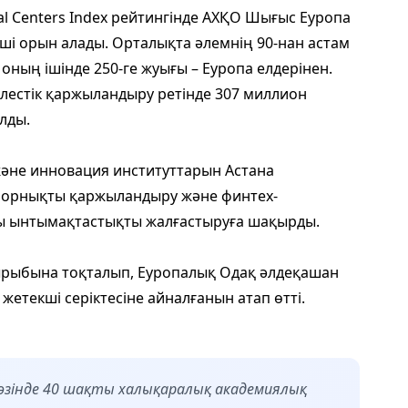
ial Centers Index рейтингінде АХҚО Шығыс Еуропа
ші орын алады. Орталықта әлемнің 90-нан астам
 оның ішінде 250-ге жуығы – Еуропа елдерінен.
естік қаржыландыру ретінде 307 миллион
лды.
не инновация институттарын Астана
 орнықты қаржыландыру және финтех-
ғы ынтымақтастықты жалғастыруға шақырды.
ырыбына тоқталып, Еуропалық Одақ әлдеқашан
жетекші серіктесіне айналғанын атап өтті.
ің өзінде 40 шақты халықаралық академиялық