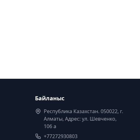
Байланыс
Республика Казахстан. 050022, г.
Алматы, Адрес: ул. Шевченко,
106 а
+77272930803