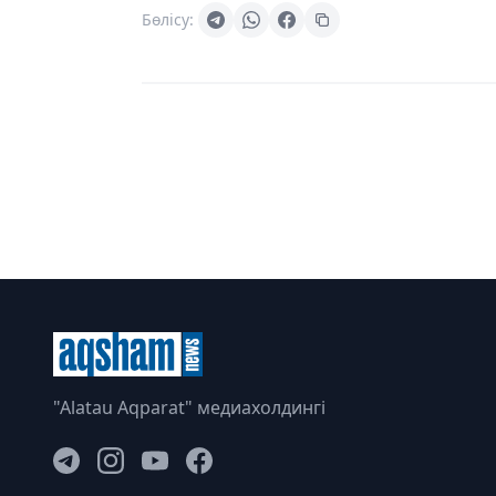
Бөлісу:
"Alatau Aqparat" медиахолдингі