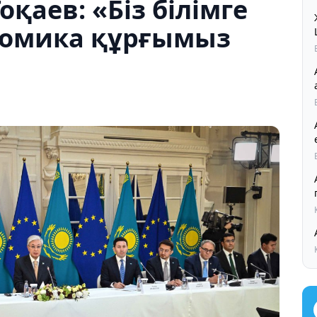
қаев: «Біз білімге
ономика құрғымыз
Ал