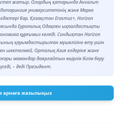
істеп жатыр. Олардың қатарында Анхальт
 Лотарингия университетінің және Марке
діктері бар. Қазақстан Erasmus+, Horizon
р аясында Еуропалық Одақпен ықпалдастықты
 экономика құрғымыз келеді. Сондықтан Horizon
масының қауымдастырылған мүшелігіне өту үшін
мен шектелмей, Орталық Азия елдеріне және
жоғары мамандар даярлайтын өңірлік білім беру
седі, – деді Президент.
м арнаға жазылыңыз