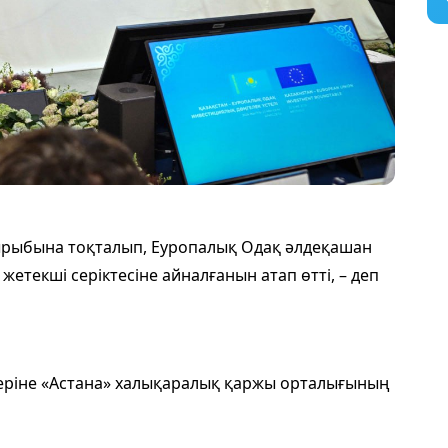
ырыбына тоқталып, Еуропалық Одақ әлдеқашан
жетекші серіктесіне айналғанын атап өтті, – деп
еріне «Астана» халықаралық қаржы орталығының