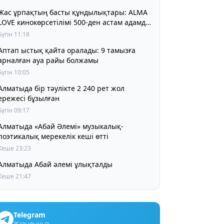
Жас ұрпақтың басты құндылықтары: ALMA
LOVE кинокөрсетілімі 500-ден астам адамды
біріктірді
Бүгін 11:18
Аптап ыстық қайта оралады: 9 тамызға
арналған ауа райы болжамы
Бүгін 10:05
матыда бір тәулікте 2 240 рет жол
ережесі бұзылған
Бүгін 09:17
Алматыда «Абай Әлемі» музыкалық-
поэтикалық мерекелік кеші өтті
Кеше 23:23
Алматыда Абай әлемі ұлықталды
Кеше 21:47
Telegram
Жазылыңыз