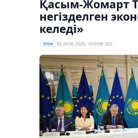
Қасым-Жомарт То
негізделген эк
келеді»
24.06.2026, 10:05
262
Әлем