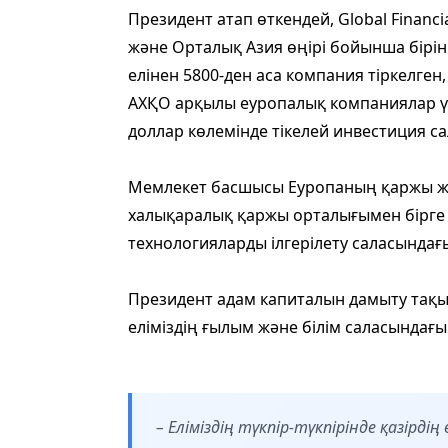
Президент атап өткендей, Global Financ
және Орталық Азия өңірі бойынша бірін
елінен 5800-ден аса компания тіркелген,
АХҚО арқылы еуропалық компаниялар үл
доллар көлемінде тікелей инвестиция са
Мемлекет басшысы Еуропаның қаржы жә
халықаралық қаржы орталығымен бірге
технологияларды ілгерілету саласында
Президент адам капиталын дамыту тақ
еліміздің ғылым және білім саласындағы 
– Еліміздің түкпір-түкпірінде қазірд