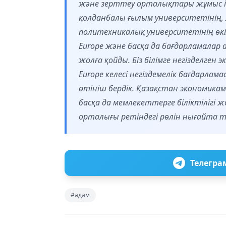
және зерттеу орталықтары жұмыс 
қолданбалы ғылым университетінің,
политехникалық университетінің өкіл
Europe және басқа да бағдарламала
жолға қойды. Біз білімге негізделген
Europe келесі негіздемелік бағдарла
өтініш бердік. Қазақстан экономика
басқа да мемлекеттерге біліктілігі 
орталығы ретіндегі рөлін нығайта тү
Телегра
#адам