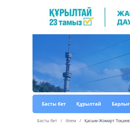
Басты бет
Құрылтай
Барлы
Басты бет
/
Әлем
/
Қасым-Жомарт Тоқаев: «