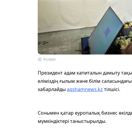
Ақорда
Президент адам капиталын дамыту тақ
еліміздің ғылым және білім саласындағы 
хабарлайды
aqshamnews.kz
тілшісі.
Сонымен қатар еуропалық бизнес өкілд
мүмкіндіктері таныстырылды.