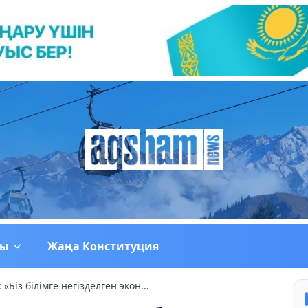
ғы
Жаңа Конституция
Біз білімге негізделген экон...