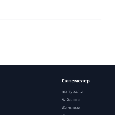
Сілтемелер
Біз туралы
Байланыс
Жарнама