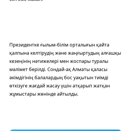
Президентке ғылым-білім орталығын қайта
қалпына келтірудің және жаңғыртудың алғашқы
кезеңінің нәтижелері мен жоспары туралы
мәлімет берілді. Сондай-ақ Алматы қаласы
әкімдігінің балалардың бос уақытын тиімді
өткізуге жағдай жасау үшін атқарып жатқан
жұмыстары жөнінде айтылды.