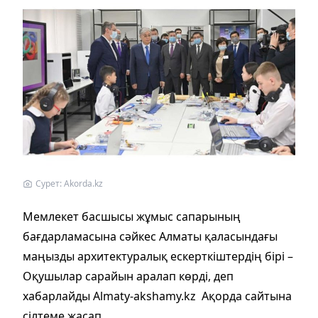
Cурет: Akorda.kz
Мемлекет басшысы жұмыс сапарының
бағдарламасына сәйкес Алматы қаласындағы
маңызды архитектуралық ескерткіштердің бірі –
Оқушылар сарайын аралап көрді, деп
хабарлайды Almaty-akshamy.kz Ақорда сайтына
сілтеме жасап.