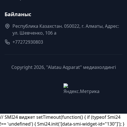
Байланыс
Республика Казахстан. 050022, г. Алматы, Адрес:
ул. Шевченко, 106 а
+77272930803
Copyright 2026, "Alatau Aqparat" медиахолдингі
// SMI24 виджет setTimeout(function() { if (typeof Smi24
!== 'undefined') { Smi24.init('[data-smi-widget-id="130"]'); }