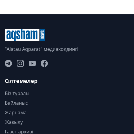
"Alatau Aqparat" медиахолдингі
Сілтемелер
Біз туралы
Байланыс
Жарнама
Жазылу
Газет архиві