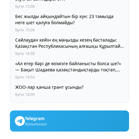
Бүгін 15:08
Бес жылды айқындайтын бір күн: 23 тамызда
неге шет қалуға болмайды?
Бүгін 15:06
Сайлаудан кейін ең маңызды кезең басталады:
Қазақстан Республикасының алғашқы Құрылтайы
қалай жұмыс істейді?
Бүгін 14:58
«Ал егер бәрі де өзімізге байланысты болса ше?»
— Бақыт Шадаева қазақстандықтарды тоқтап,
ойлануға шақырды
Бүгін 14:54
ЖОО-лар қанша грант ұсынды?
Бүгін 14:09
Telegram
Жазылыңыз