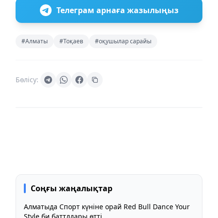
Телеграм арнаға жазылыңыз
#Алматы
#Тоқаев
#оқушылар сарайы
Бөлісу:
Соңғы жаңалықтар
Алматыда Спорт күніне орай Red Bull Dance Your
Style би баттлдары өтті