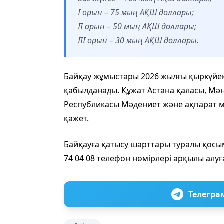
I орын – 75 мың АҚШ доллары;
II орын – 50 мың АҚШ доллары;
III орын – 30 мың АҚШ доллары.
Байқау жұмыстары 2026 жылғы қыркүйе
қабылданады. Құжат Астана қаласы, Мәңгі
Республикасы Мәдениет және ақпарат м
қажет.
Байқауға қатысу шарттары туралы қосымш
74 04 08 телефон нөмірлері арқылы алуғ
Телегра