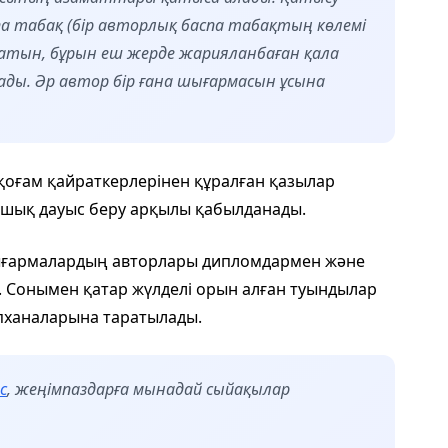
па табақ (бір авторлық баспа табақтың көлемі
латын, бұрын еш жерде жарияланбаған қала
ы. Әр автор бір ғана шығармасын ұсына
қоғам қайраткерлерінен құралған қазылар
шық дауыс беру арқылы қабылданады.
ығармалардың авторлары дипломдармен және
 Сонымен қатар жүлделі орын алған туындылар
апханаларына таратылады.
с
, жеңімпаздарға мынадай сыйақылар