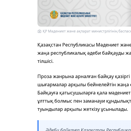
ҚР Мәдениет және ақпарат министрлігінің баспас
Қазақстан Республикасы Мәдениет және 
жаңа республикалық әдеби байқауды жа
тілшісі.
Проза жанрына арналған байқау қазіргі
шығармалар арқылы бейнелейтін жаңа е
Байқауға қатысушыларға қала мәдениеті,
ұлттық болмыс пен заманауи құндылық
туындылар арқылы жеткізу ұсынылады.
Әдеби байқауға Қазақстан Республи