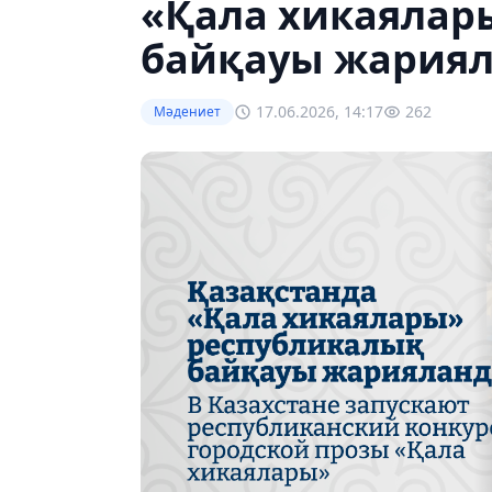
«Қала хикаялар
байқауы жария
17.06.2026, 14:17
262
Мәдениет