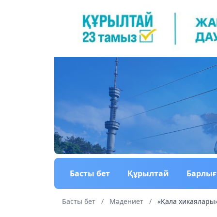
Басты бет
Құрылтай
Барлы
Басты бет
/
Мәдениет
/
«Қала хикаялары