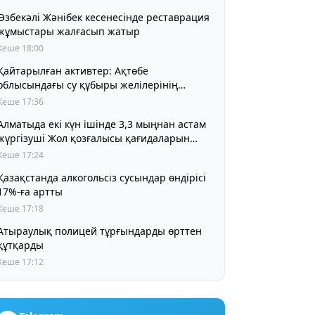
Өзбекәлі Жәнібек кесенесінде реставрация
жұмыстары жалғасып жатыр
Кеше 18:00
Қайтарылған активтер: Ақтөбе
облысындағы су құбыры желілерінің
құрылысына 5 млрд теңге бөлінді
Кеше 17:36
Алматыда екі күн ішінде 3,3 мыңнан астам
жүргізуші Жол қозғалысы қағидаларын
бұзды
Кеше 17:24
Қазақстанда алкогольсіз сусындар өндірісі
17%-ға артты
Кеше 17:18
Атыраулық полицей тұрғындарды өрттен
құтқарды
Кеше 17:12