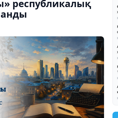
ы» республикалық
ланды