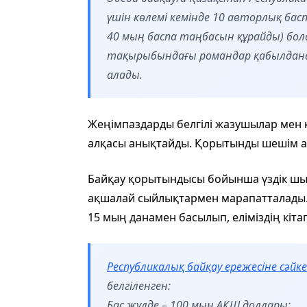
үшін көлемі кемінде 10 авторлық бас
40 мың баспа таңбасын құрайды) бо
тақырыбындағы романдар қабылданад
алады.
Жеңімпаздарды белгілі жазушылар мен 
алқасы анықтайды. Қорытынды шешім а
Байқау қорытындысы бойынша үздік ш
ақшалай сыйлықтармен марапатталады.
15 мың данамен басылып, еліміздің кіт
Республикалық байқау ережесіне сәйке
белгіленген:
Бас жүлде – 100 мың АҚШ доллары;