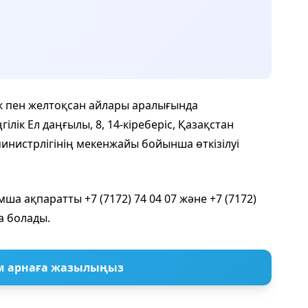
к пен желтоқсан айлары аралығында
лік Ел даңғылы, 8, 14-кіреберіс, Қазақстан
инистрлігінің мекенжайы бойынша өткізілуі
а ақпаратты +7 (7172) 74 04 07 және +7 (7172)
а болады.
м арнаға жазылыңыз