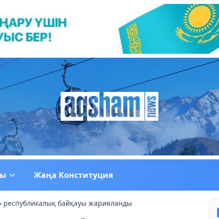
ғы
Жаңа Конституция
» республикалық байқауы жарияланды