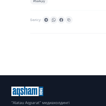
#байқау
Бөлісу:
"Alatau Aqparat" медиахолдингі