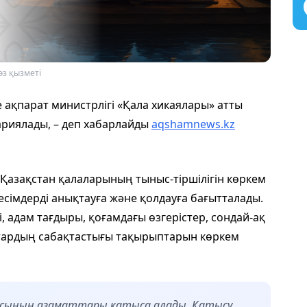
өз қызметі
ақпарат министрлігі «Қала хикаялары» атты
риялады, – деп хабарлайды
aqshamnews.kz
 Қазақстан қалаларының тыныс-тіршілігін көркем
сімдерді анықтауға және қолдауға бағытталады.
 адам тағдыры, қоғамдағы өзгерістер, сондай-ақ
тардың сабақтастығы тақырыптарын көркем
касының азаматтары қатыса алады. Қатысу