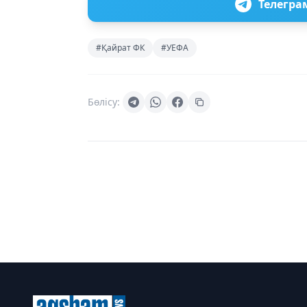
Телегра
#Қайрат ФК
#УЕФА
Бөлісу: