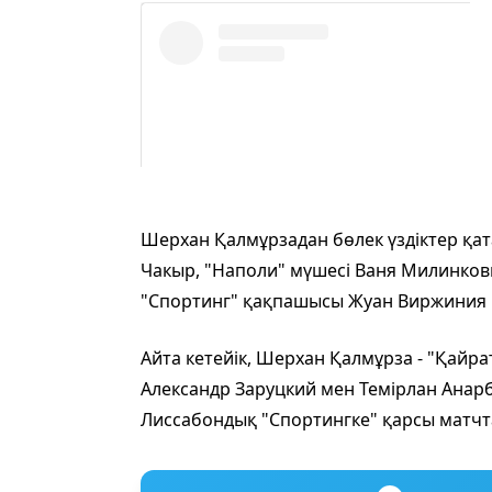
Шерхан Қалмұрзадан бөлек үздіктер қа
Чакыр, "Наполи" мүшесі Ваня Милинков
"Спортинг" қақпашысы Жуан Виржиния к
Айта кетейік, Шерхан Қалмұрза - "Қайра
Александр Заруцкий мен Темірлан Анарб
Лиссабондық "Спортингке" қарсы матчт