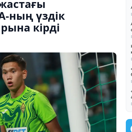
 жастағы
-ның үздік
арына кірді
Қ