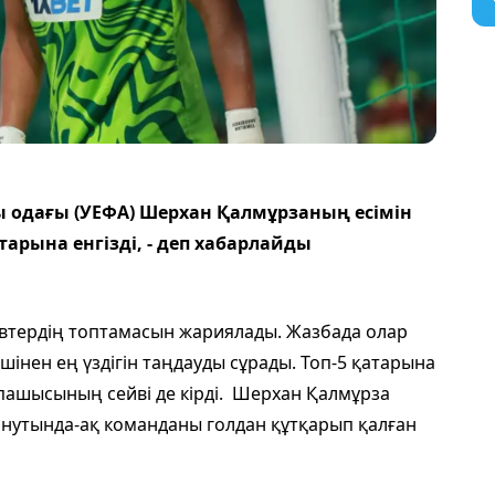
 одағы (УЕФА) Шерхан Қалмұрзаның есімін
арына енгізді, - деп хабарлайды
йвтердің топтамасын жариялады. Жазбада олар
інен ең үздігін таңдауды сұрады. Топ-5 қатарына
ашысының сейві де кірді. Шерхан Қалмұрза
инутында-ақ команданы голдан құтқарып қалған