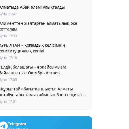
Алматыда Абай әлемі ұлықталды
Бүгін 21:47
Алименттен жалтарған алматылық әке
сотталды
Бүгін 17:33
ҰРЫЛТАЙ – қоғамдық келісімнің
конституциялық кепілі
Бүгін 17:16
«Елдің болашағы – әрқайсымызға
байланысты»: Октябрь Алтаев
қазақстандықтарға маңызды үндеу жасады
Бүгін 17:05
«Құрылтай» бағытқа шықты: Алматы
автобустары тамыз айының басты оқиғасы
туралы айта бастады
Бүгін 17:01
Telegram
Жазылыңыз