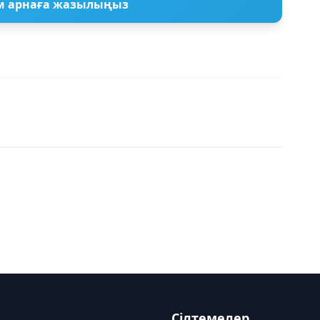
м арнаға жазылыңыз
Сілтемелер