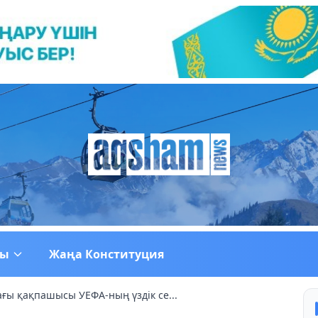
ғы
Жаңа Конституция
ағы қақпашысы УЕФА-ның үздік се...