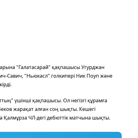
тарына "Галатасарай" қақпашысы Угурджан
ич-Савич, "Ньюкасл" голкипері Ник Поуп және
ірді.
ттың" үшінші қақпашысы. Ол негізгі құрамға
еков жарақат алған соң шықты. Кешегі
а Қалмұрза ЧЛ-дегі дебюттік матчына шықты.