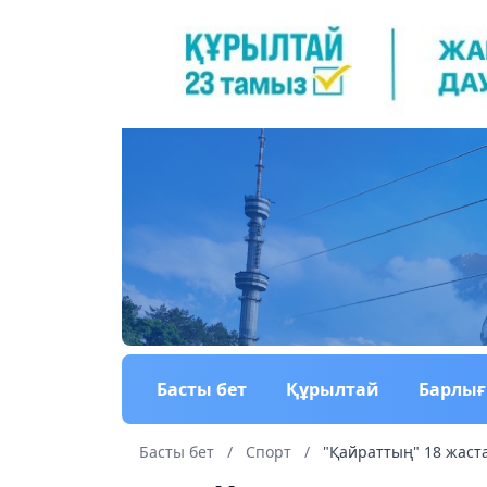
Басты бет
Құрылтай
Барлы
Басты бет
/
Спорт
/
"Қайраттың" 18 жаст