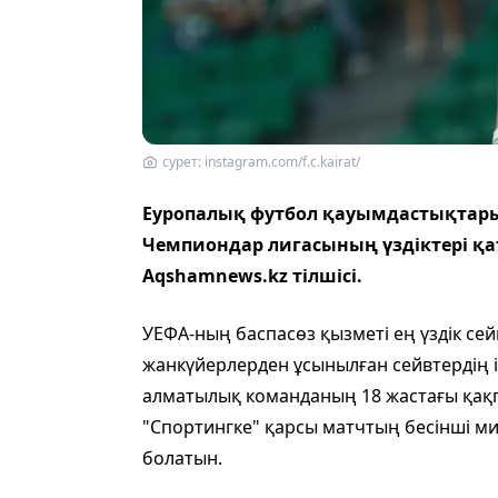
сурет: instagram.com/f.c.kairat/
Еуропалық футбол қауымдастықтары
Чемпиондар лигасының үздіктері қат
Аqshamnews.kz тілшісі.
УЕФА-ның баспасөз қызметі ең үздік се
жанкүйерлерден ұсынылған сейвтердің іш
алматылық команданың 18 жастағы қақп
"Спортингке" қарсы матчтың бесінші м
болатын.