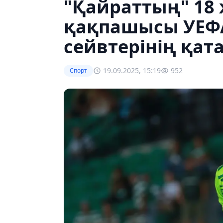
"Қайраттың" 18
қақпашысы УЕФА
сейвтерінің қат
19.09.2025, 15:19
952
Спорт