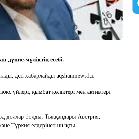
 дүние-мүліктің есебі.
ылды, деп хабарлайды aqshamnews.kz
кс үйлері, қымбат көліктері мен активтері
рд доллар болды. Тыққандары Австрия,
және Түркия елдерінен шықты.