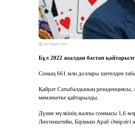
интернеттен
Бұл 2022 жылдан бастап қайтарылған
Соның 661 млн доллары шетелден таб
Қайрат Сатыбалдының резиденциясы, лю
мемлекетке қайтарылды.
Дүние мүлкінің жалпы соммасы 1,6 мл
Лихтенштейн, Біріккен Араб Әмірлігі 