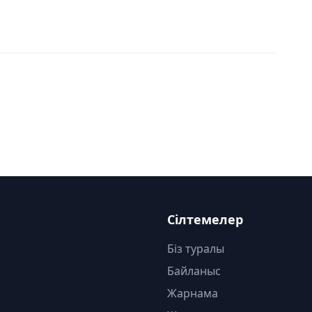
Сілтемелер
Біз туралы
Байланыс
Жарнама