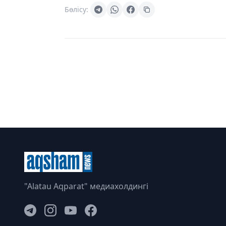
Бөлісу:
"Alatau Aqparat" медиахолдингі