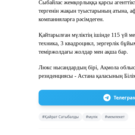
Сыбайлас жемқорлыққа қарсы агенттік
тергенін жақын туыстарының атына, а
компанияларға рәсімдеген.
Қайтарылған мүліктің ішінде 115 үй ме
техника, 3 квадроцикл, зергерлік бұйы
теміржолдағы жолдар мен ақша бар.
Люкс нысандардың бірі, Ақмола облы
резиденциясы - Астана қаласының Білім
Телегра
#Қайрат Сатыбалды
#мүлік
#мемлекет