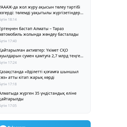
ҮАААЖ-да жол жүру ақысын төлеу тәртібі
өзгерді: төлемді уақытылы жүргізетіндер
үшін жол жүру құны бұрынғы деңгейде
Бүгін 18:14
сақталады
Ертеңнен бастап Алматы – Тараз
автомобиль жолында жөндеу басталады
Бүгін 17:40
Қайтарылған активтер: Үкімет СҚО
ауылдарын сумен қамтуға 2,7 млрд теңге
бөлді
Бүгін 17:24
Қазақстанда «Әділетті қоғамға шыншыл
сөз» атты кітап жарық көрді
Бүгін 17:18
Алматыда жүрген 35 үндістандық еліне
қайтарылды
Бүгін 17:05