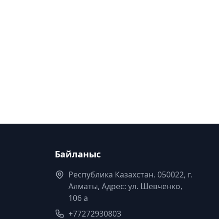
Байланыс
Республика Казахстан. 050022, г.
Алматы, Адрес: ул. Шевченко,
106 а
+77272930803