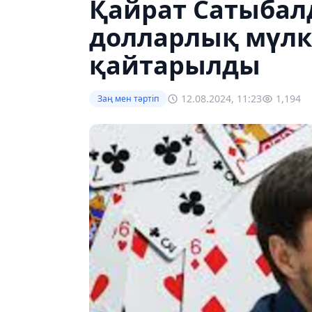
Қайрат Сатыбал
долларлық мүлк
қайтарылды
12.08.2024, 11:23
1,194
Заң мен тəртіп