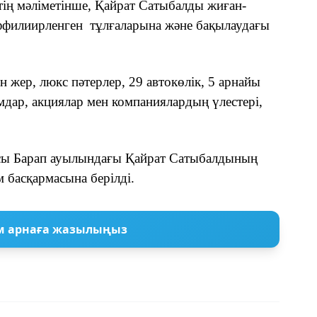
тің мәліметінше, Қайрат Сатыбалды жиған-
ффилиирленген
тұлғаларына және бақылаудағы
н жер, люкс пәтерлер, 29 автокөлік, 5 арнайы
мдар, акциялар мен компаниялардың үлестері,
сы Барап ауылындағы Қайрат Сатыбалдының
 басқармасына берілді.
м арнаға жазылыңыз