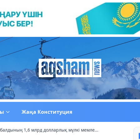
ғы
Жаңа Конституция
балдының 1,6 млрд долларлық мүлкі мемле...