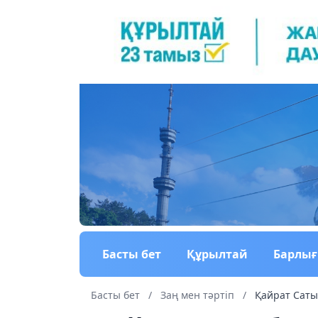
Басты бет
Құрылтай
Барлы
Басты бет
/
Заң мен тəртіп
/
Қайрат Саты