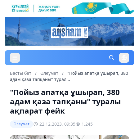
Басты бет
/
Әлеумет
/
"Пойыз апатқа ұшырап, 380
адам қаза тапқаны" турал...
"Пойыз апатқа ұшырап, 380
адам қаза тапқаны" туралы
ақпарат фейк
22.12.2023, 09:35
1,245
Әлеумет