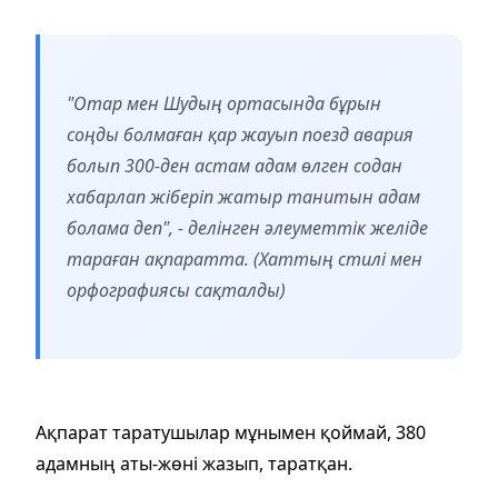
"Отар мен Шудың ортасында бұрын
соңды болмаған қар жауып поезд авария
болып 300-ден астам адам өлген содан
хабарлап жіберіп жатыр танитын адам
болама деп", - делінген әлеуметтік желіде
тараған ақпаратта. (Хаттың стилі мен
орфографиясы сақталды)
Ақпарат таратушылар мұнымен қоймай, 380
адамның аты-жөні жазып, таратқан.