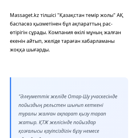
Massaget.kz тілшісі "Қазақстан темір жолы" АҚ
баспасөз қызметінен бұл ақпараттың рас-
өтірігін сұрады. Компания өкілі мұның жалған
екенін айтып, желіде тараған хабарламаны
жоққа шығарды.
"Әлеуметтік желіде Отар-Шу учаскесінде
пойыздың рельстен шығып кеткені
туралы жалған ақпарат қызу тарап
жатыр. ҚТЖ желісінде пойыздар
қозғалысы қауіпсіздігін бұзу немесе