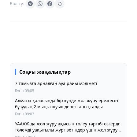
Бөлісу:
Соңғы жаңалықтар
7 тамызға арналған ауа райы мәліметі
Бүгін 09:05
Алматы қаласында бір күнде жол жүру ережесін
бұзудың 2 мыңға жуық дерегі анықталды
Бүгін 09:03
ҮАААЖ-да жол жүру ақысын төлеу тәртібі өзгерді:
төлемді уақытылы жүргізетіндер үшін жол жүру
құны бұрынғы деңгейде сақталады