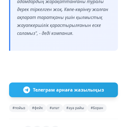
адамдардың жарақаттанғаны туралы
дерек тіркелген жоқ. Көпе-көрінеу жалған
ақпарат таратқаны үшін қылмыстық
жауапкершілік қарастырылғанын еске
саламыз", - деді компания.
Телеграм арнаға жазылыңыз
#пойыз
#фейк
#апат
#ауа райы
#Боран