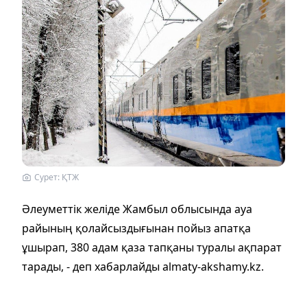
Сурет: ҚТЖ
Әлеуметтік желіде Жамбыл облысында ауа
райының қолайсыздығынан пойыз апатқа
ұшырап, 380 адам қаза тапқаны туралы ақпарат
тарады, - деп хабарлайды аlmaty-akshamy.kz.