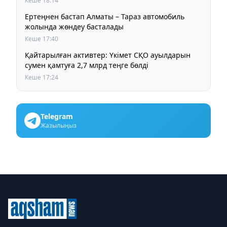
Кеше 18:14
Ертеңнен бастап Алматы – Тараз автомобиль
жолында жөндеу басталады
Кеше 17:40
Қайтарылған активтер: Үкімет СҚО ауылдарын
сумен қамтуға 2,7 млрд теңге бөлді
Кеше 17:24
Telegram
Жазылыңыз