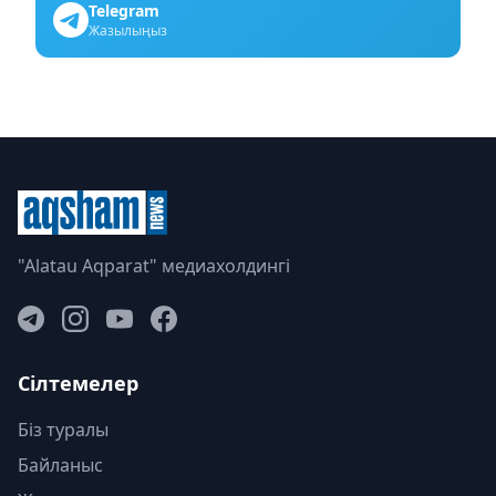
Telegram
Жазылыңыз
"Alatau Aqparat" медиахолдингі
Сілтемелер
Біз туралы
Байланыс