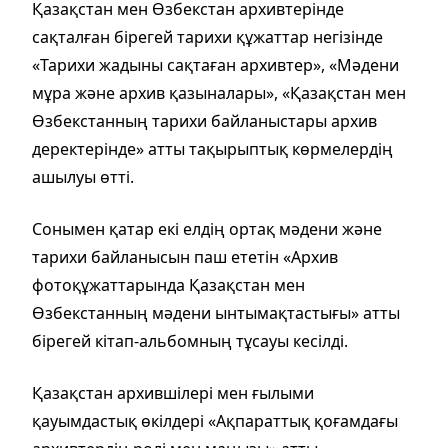
Қазақстан мен Өзбекстан архивтерінде
сақталған бірегей тарихи құжаттар негізінде
«Тарихи жадыны сақтаған архивтер», «Мәдени
мұра және архив қазыналары», «Қазақстан мен
Өзбекстанның тарихи байланыстары архив
деректерінде» атты тақырыптық көрмелердің
ашылуы өтті.
Сонымен қатар екі елдің ортақ мәдени және
тарихи байланысын паш ететін «Архив
фотоқұжаттарында Қазақстан мен
Өзбекстанның мәдени ынтымақтастығы» атты
бірегей кітап-альбомның тұсауы кесілді.
Қазақстан архившілері мен ғылыми
қауымдастық өкілдері «Ақпараттық қоғамдағы