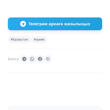
Телеграм арнаға жазылыңыз
#Қазақстан
#архив
Бөлісу: