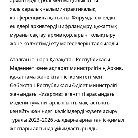
архивтердің рөлі мен маңызы» атты
халықаралық ғылыми-практикалық
конференцияға қатысты. Форумда екі елдің
өкілдері архивтерді цифрландыру, құжаттық
мұраны сақтау, архив қорларын толықтыру
және қолжетімді ету мәселелерін талқылады.
Аталған іс-шара Қазақстан Республикасы
Мәдениет және ақпарат министрлігінің Архив,
құжаттама және кітап ісі комитеті мен
Өзбекстан Республикасы Әділет министрлігі
жанындағы «Узархив» агенттігі арасындағы
мәдени-гуманитарлық ынтымақтастықты
кеңейту жөніндегі келісімдерді жүзеге асыру
туралы 2023–2026 жылдарға арналған іс-қимыл
жоспары аясында ұйымдастырылды.