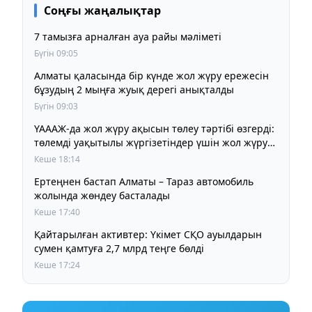
Соңғы жаңалықтар
7 тамызға арналған ауа райы мәліметі
Бүгін 09:05
Алматы қаласында бір күнде жол жүру ережесін
бұзудың 2 мыңға жуық дерегі анықталды
Бүгін 09:03
ҮАААЖ-да жол жүру ақысын төлеу тәртібі өзгерді:
төлемді уақытылы жүргізетіндер үшін жол жүру
құны бұрынғы деңгейде сақталады
Кеше 18:14
Ертеңнен бастап Алматы – Тараз автомобиль
жолында жөндеу басталады
Кеше 17:40
Қайтарылған активтер: Үкімет СҚО ауылдарын
сумен қамтуға 2,7 млрд теңге бөлді
Кеше 17:24