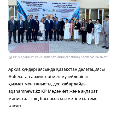
ҚР Мәдениет және ақпарат министрлігінің баспасөз қызметі
Архив күндері аясында Қазақстан делегациясы
Өзбекстан архивтері мен музейлерінің
қызметімен танысты, деп хабарлайды
aqshamnews.kz ҚР Мәдениет және ақпарат
министрлігінің баспасөз қызметіне сілтеме
жасап.