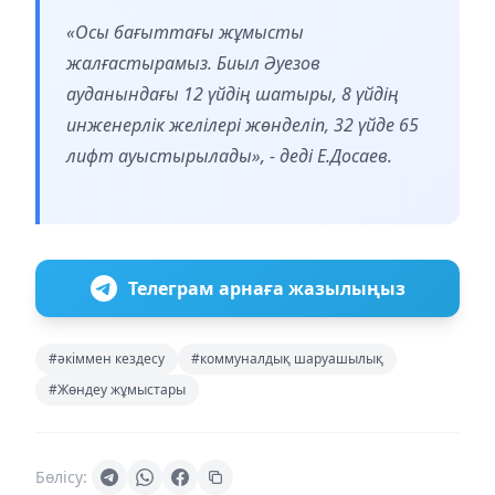
«Осы бағыттағы жұмысты
жалғастырамыз. Биыл Әуезов
ауданындағы 12 үйдің шатыры, 8 үйдің
инженерлік желілері жөнделіп, 32 үйде 65
лифт ауыстырылады», - деді Е.Досаев.
Телеграм арнаға жазылыңыз
#әкіммен кездесу
#коммуналдық шаруашылық
#Жөндеу жұмыстары
Бөлісу: