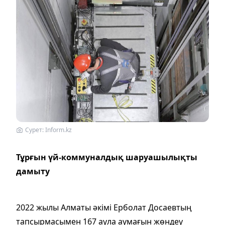
Сурет: Inform.kz
Тұрғын үй-коммуналдық шаруашылықты
дамыту
2022 жылы Алматы әкімі Ерболат Досаевтың
тапсырмасымен 167 аула аумағын жөндеу