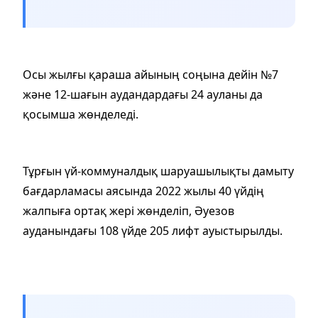
Осы жылғы қараша айының соңына дейін №7
және 12-шағын аудандардағы 24 ауланы да
қосымша жөнделеді.
Тұрғын үй-коммуналдық шаруашылықты дамыту
бағдарламасы аясында 2022 жылы 40 үйдің
жалпыға ортақ жері жөнделіп, Әуезов
ауданындағы 108 үйде 205 лифт ауыстырылды.