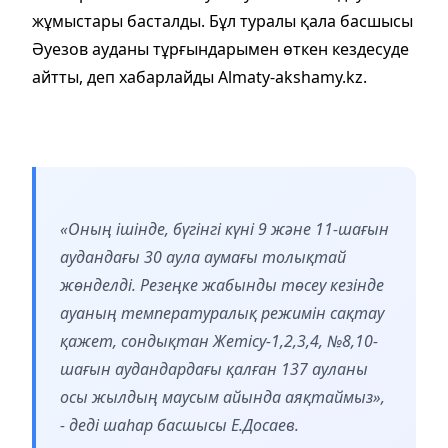
жұмыстары басталды. Бұл туралы қала басшысы
Әуезов ауданы тұрғындарымен өткен кездесуде
айтты, деп хабарлайды Almaty-akshamy.kz.
«Оның ішінде, бүгінгі күні 9 және 11-шағын
аудандағы 30 аула аумағы толықтай
жөнделді. Резеңке жабынды төсеу кезінде
ауаның температуралық режимін сақтау
қажет, сондықтан Жетісу-1,2,3,4, №8,10-
шағын аудандардағы қалған 137 ауланы
осы жылдың маусым айында аяқтаймыз»,
- деді шаһар басшысы Е.Досаев.