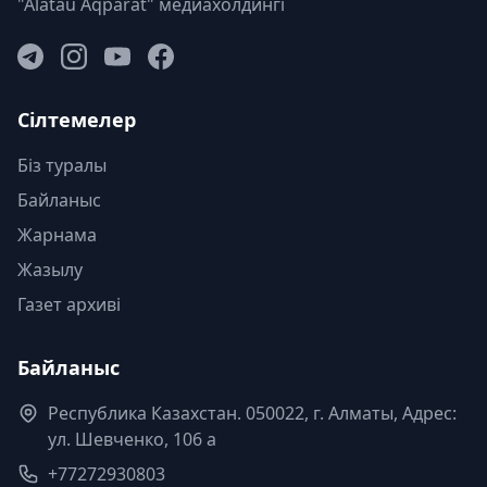
"Alatau Aqparat" медиахолдингі
Сілтемелер
Біз туралы
Байланыс
Жарнама
Жазылу
Газет архиві
Байланыс
Республика Казахстан. 050022, г. Алматы, Адрес:
ул. Шевченко, 106 а
+77272930803