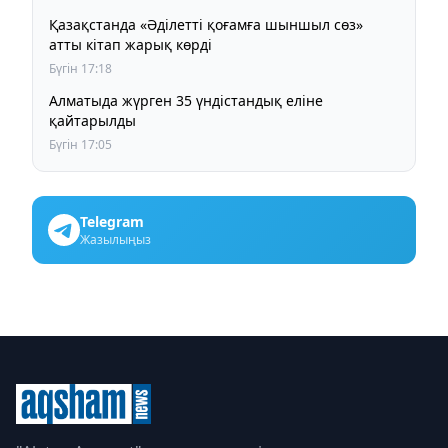
Қазақстанда «Әділетті қоғамға шыншыл сөз»
атты кітап жарық көрді
Бүгін 17:18
Алматыда жүрген 35 үндістандық еліне
қайтарылды
Бүгін 17:05
Telegram
Жазылыңыз