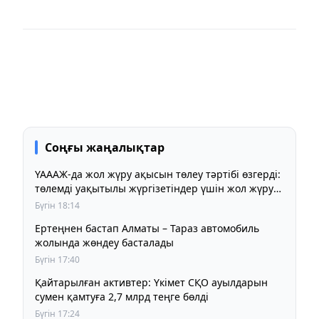
Соңғы жаңалықтар
ҮАААЖ-да жол жүру ақысын төлеу тәртібі өзгерді:
төлемді уақытылы жүргізетіндер үшін жол жүру
құны бұрынғы деңгейде сақталады
Бүгін 18:14
Ертеңнен бастап Алматы – Тараз автомобиль
жолында жөндеу басталады
Бүгін 17:40
Қайтарылған активтер: Үкімет СҚО ауылдарын
сумен қамтуға 2,7 млрд теңге бөлді
Бүгін 17:24