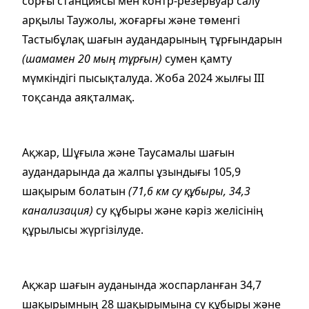
сорғы станциясы мен контр-резервуар салу
арқылы Таужолы, жоғарғы және төменгі
Тастыбұлақ шағын аудандарының тұрғындарын
(шамамен 20 мың тұрғын)
сумен қамту
мүмкіндігі пысықталуда. Жоба 2024 жылғы III
тоқсанда аяқталмақ.
Ақжар, Шұғыла және Таусамалы шағын
аудандарында да жалпы ұзындығы 105,9
шақырым болатын
(71,6 км су құбыры, 34,3
канализация)
су құбыры және кәріз желісінің
құрылысы жүргізілуде.
Ақжар шағын ауданында жоспарланған 34,7
шақырымның 28 шақырымына су құбыры және