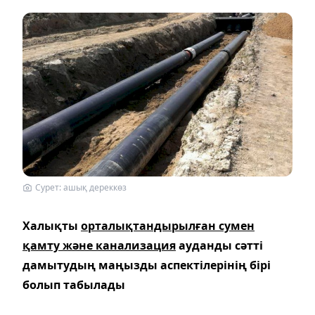
Сурет: ашық дереккөз
Халықты
орталықтандырылған сумен
қамту және канализация
ауданды сәтті
дамытудың маңызды аспектілерінің бірі
болып табылады