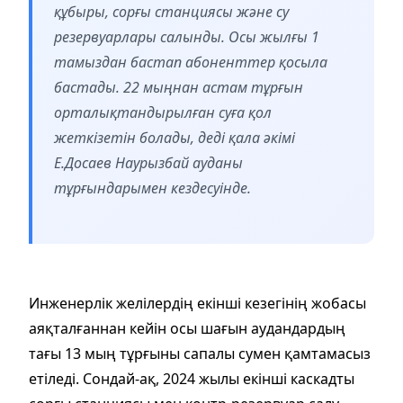
құбыры
,
сорғы станциясы және су
резервуарлары салынды. Осы жылғы 1
тамыздан бастап абоненттер қосыла
бастады. 22 мыңнан астам тұрғын
орталықтандырылған суға қол
жеткізетін болады, деді қала әкімі
Е.Досаев Наурызбай ауданы
тұрғындарымен кездесуінде.
Инженерлік желілердің екінші кезегінің жобасы
аяқталғаннан кейін осы шағын аудандардың
тағы 13 мың тұрғыны сапалы сумен қамтамасыз
етіледі. Сондай-ақ, 2024 жылы екінші каскадты