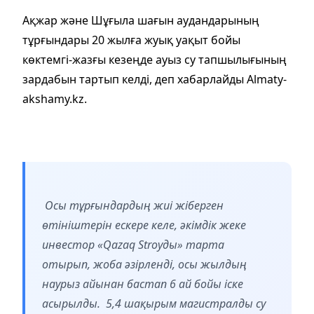
Ақжар және Шұғыла шағын аудандарының
тұрғындары 20 жылға жуық уақыт бойы
көктемгі-жазғы кезеңде ауыз су тапшылығының
зардабын тартып келді, деп хабарлайды Almaty-
akshamy.kz.
Осы тұрғындардың жиі жіберген
өтініштерін ескере келе, әкімдік жеке
инвестор «Qazaq Stroyды» тарта
отырып, жоба әзірленді, осы жылдың
наурыз айынан бастап 6 ай бойы іске
асырылды. 5,4 шақырым магистралды су