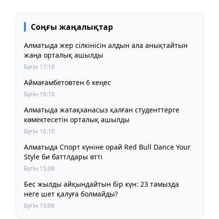
Соңғы жаңалықтар
Алматыда жер сілкінісін алдын ала анықтайтын
жаңа орталық ашылды
Бүгін 17:10
Аймағамбетовтен 6 кеңес
Бүгін 16:10
Алматыда жатақханасыз қалған студенттерге
көмектесетін орталық ашылды
Бүгін 16:10
Алматыда Спорт күніне орай Red Bull Dance Your
Style би баттлдары өтті
Бүгін 15:08
Бес жылды айқындайтын бір күн: 23 тамызда
неге шет қалуға болмайды?
Бүгін 15:06