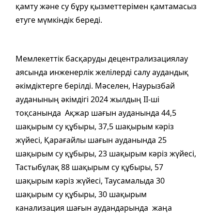
қамту және су бұру қызметтерімен қамтамасыз
етуге мүмкіндік береді.
Мемлекеттік басқаруды децентрализациялау
аясында инженерлік желілерді салу аудандық
әкімдіктерге берілді. Мәселен, Наурызбай
ауданының әкімдігі 2024 жылдың ІІ-ші
тоқсанында Ақжар шағын ауданында 44,5
шақырым су құбыры, 37,5 шақырым кәріз
жүйесі, Қарағайлы шағын ауданында 25
шақырым су құбыры, 23 шақырым кәріз жүйесі,
Тастыбұлақ 88 шақырым су құбыры, 57
шақырым кәріз жүйесі, Таусамалыда 30
шақырым су құбыры, 30 шақырым
канализация шағын аудандарында жаңа