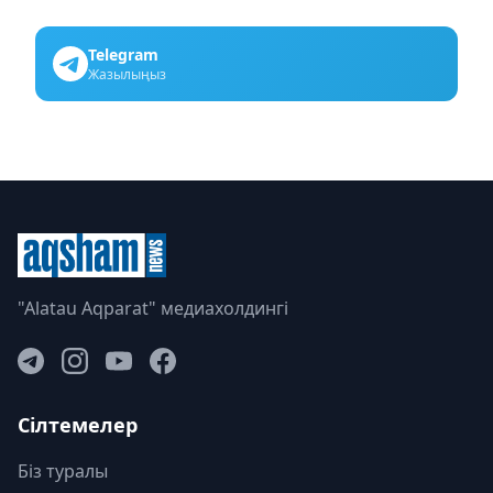
Telegram
Жазылыңыз
"Alatau Aqparat" медиахолдингі
Сілтемелер
Біз туралы