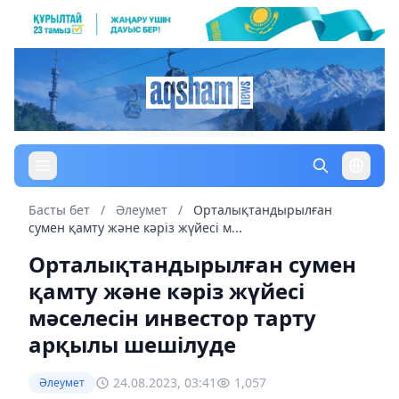
Басты бет
/
Әлеумет
/
Орталықтандырылған
сумен қамту және кәріз жүйесі м...
Орталықтандырылған сумен
қамту және кәріз жүйесі
мәселесін инвестор тарту
арқылы шешілуде
24.08.2023, 03:41
1,057
Әлеумет