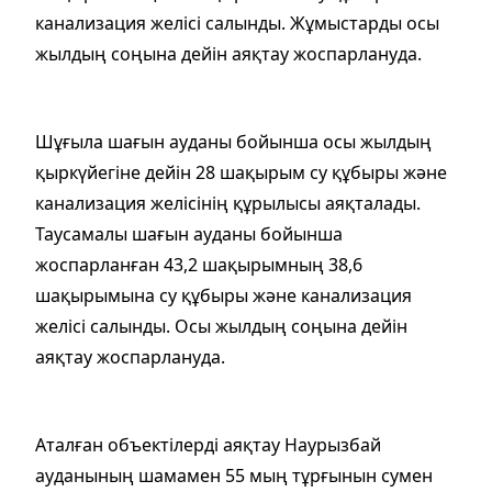
канализация желісі салынды. Жұмыстарды осы
жылдың соңына дейін аяқтау жоспарлануда.
Шұғыла шағын ауданы бойынша осы жылдың
қыркүйегіне дейін 28 шақырым су құбыры және
канализация желісінің құрылысы аяқталады.
Таусамалы шағын ауданы бойынша
жоспарланған 43,2 шақырымның 38,6
шақырымына су құбыры және канализация
желісі салынды. Осы жылдың соңына дейін
аяқтау жоспарлануда.
Аталған объектілерді аяқтау Наурызбай
ауданының шамамен 55 мың тұрғынын сумен