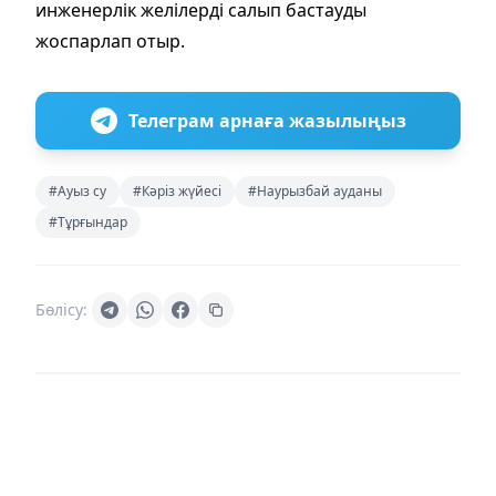
инженерлік желілерді салып бастауды
жоспарлап отыр.
Телеграм арнаға жазылыңыз
#Ауыз су
#Кәріз жүйесі
#Наурызбай ауданы
#Тұрғындар
Бөлісу: