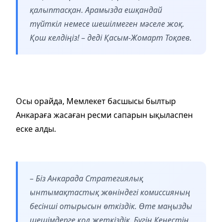
қалыптасқан. Арамызда ешқандай
түйткіл немесе шешілмеген мәселе жоқ.
Қош келдіңіз! – деді Қасым-Жомарт Тоқаев.
Осы орайда, Мемлекет басшысы былтыр
Анкараға жасаған ресми сапарын ықыласпен
еске алды.
– Біз Анкарада Стратегиялық
ынтымақтастық жөніндегі комиссияның
бесінші отырысын өткіздік. Өте маңызды
шешімдерге қол жеткіздік. Бүгін Кеңестің