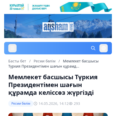
Басты бет
/
Ресми бөлім
/
Мемлекет басшысы
Түркия Президентімен шағын құрамд...
Мемлекет басшысы Түркия
Президентімен шағын
құрамда келіссөз жүргізді
14.05.2026, 14:12
293
Ресми бөлім