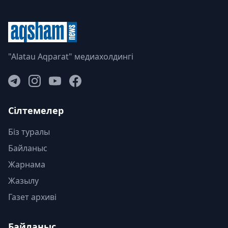
"Alatau Aqparat" медиахолдингі
Сілтемелер
Біз туралы
Байланыс
Жарнама
Жазылу
Газет архиві
Байланыс