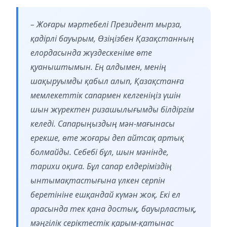
– Жоғары мәртебелі Президент мырза,
қадірлі бауырым, Өзіңізбен Қазақстанның
елордасында жүздескеніме өте
қуаныштымын. Ең алдымен, менің
шақыруымды қабыл алып, Қазақстанға
мемлекеттік сапармен келгеніңіз үшін
шын жүректен ризашылығымды білдіргім
келеді. Сапарыңыздың мән-мағынасы
ерекше, өте жоғары деп айтсақ артық
болмайды. Себебі бұл, шын мәнінде,
тарихи оқиға. Бұл сапар елдеріміздің
ынтымақтастығына үлкен серпін
беретініне ешқандай күмән жоқ. Екі ел
арасында тек қана достық, бауырластық,
мәңгілік серіктестік қарым-қатынас