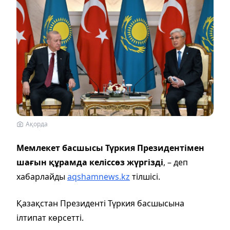
Ақорда
Мемлекет басшысы Түркия Президентімен
шағын құрамда келіссөз жүргізді
, – деп
хабарлайды
aqshamnews.kz
тілшісі.
Қазақстан Президенті Түркия басшысына
ілтипат көрсетті.