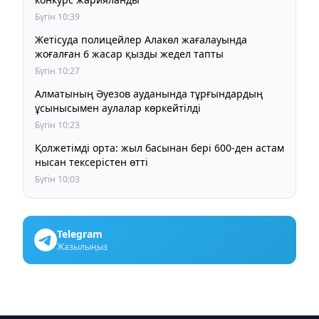
Бүгін 10:39
Жетісуда полицейлер Алакөл жағалауында
жоғалған 6 жасар қызды жедел тапты
Бүгін 10:27
Алматының Әуезов ауданында тұрғындардың
ұсынысымен аулалар көркейтілді
Бүгін 10:23
Қолжетімді орта: жыл басынан бері 600-ден астам
нысан тексерістен өтті
Бүгін 10:03
Telegram
Жазылыңыз