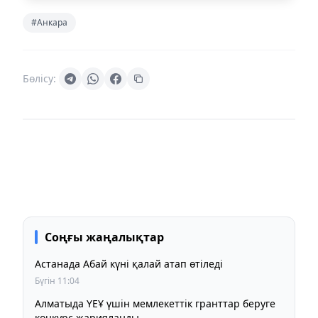
#Анкара
Бөлісу:
Соңғы жаңалықтар
Астанада Абай күні қалай атап өтіледі
Бүгін 11:04
Алматыда ҮЕҰ үшін мемлекеттік гранттар беруге
конкурс жарияланды