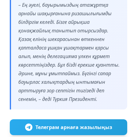
– Ең әуелі, бауырымыздың атажұртқа
арнайы шақырғанына ризашылығымды
білдіргім келеді. Бізге айрықша
қонақжайлық танытып отырсыздар.
Қазақ елінің шекарасынан өткеннен
қапталдаса ұшқан ұшақтармен қарсы
алып, менің делегацияма үлкен құрмет
көрсеттіңіздер. Бұл бізді ерекше қуантты.
Әрине, мұны ұмытпаймыз. Бүгінгі сапар
бауырлас халықтардың ынтымағын
арттыруға зор септігін тигізеді деп
сенемін, – деді Түркия Президенті.
Телеграм арнаға жазылыңыз