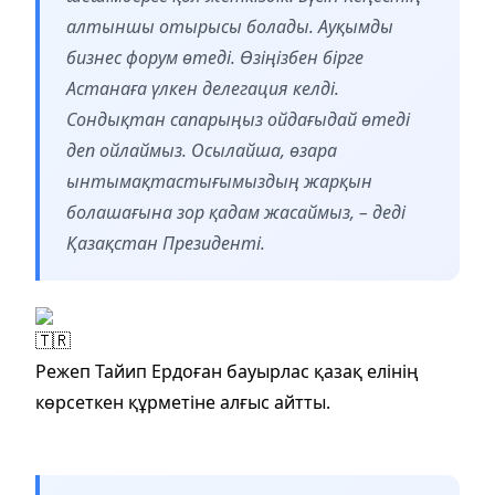
алтыншы отырысы болады. Ауқымды
бизнес форум өтеді. Өзіңізбен бірге
Астанаға үлкен делегация келді.
Сондықтан сапарыңыз ойдағыдай өтеді
деп ойлаймыз. Осылайша, өзара
ынтымақтастығымыздың жарқын
болашағына зор қадам жасаймыз, – деді
Қазақстан Президенті.
Режеп Тайип Ердоған бауырлас қазақ елінің
көрсеткен құрметіне алғыс айтты.