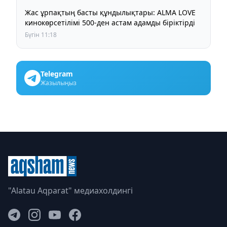
Жас ұрпақтың басты құндылықтары: ALMA LOVE
кинокөрсетілімі 500-ден астам адамды біріктірді
Бүгін 11:18
Telegram
Жазылыңыз
"Alatau Aqparat" медиахолдингі