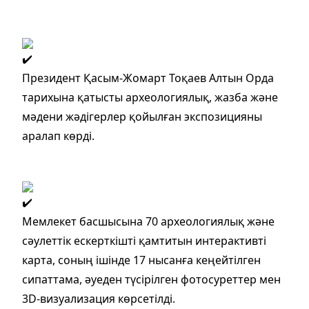
Президент Қасым-Жомарт Тоқаев Алтын Орда
тарихына қатысты археологиялық, жазба және
мәдени жәдігерлер қойылған экспозицияны
аралап көрді.
Мемлекет басшысына 70 археологиялық және
сәулеттік ескерткішті қамтитын интерактивті
карта, соның ішінде 17 нысанға кеңейтілген
сипаттама, әуеден түсірілген фотосуреттер мен
3D-визуализация көрсетілді.