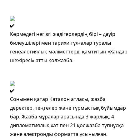
Көрмедегі негізгі жәдігерлердің бірі – дәуір
билеушілері мен тарихи тұлғалар туралы
генеалогиялық мәліметтерді қамтитын «Хандар
шежіресі» атты қолжазба.
Сонымен қатар Каталон атласы, жазба
деректер, теңгелер және тұрмыстық бұйымдар
бар. Жазба мұралар арасында 3 жарлық, 4
дипломатиялық хат пен 21 қолжазба түпнұсқа
және электронды форматта ұсынылған.