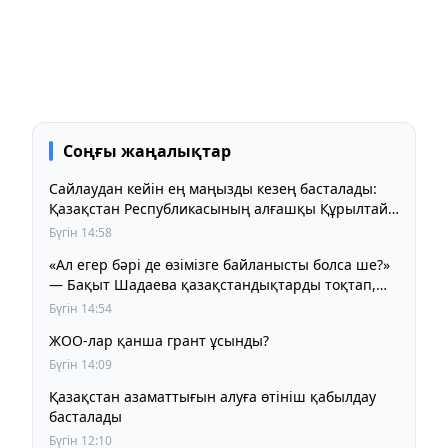
Соңғы жаңалықтар
Сайлаудан кейін ең маңызды кезең басталады:
Қазақстан Республикасының алғашқы Құрылтайы
қалай жұмыс істейді?
Бүгін 14:58
«Ал егер бәрі де өзімізге байланысты болса ше?»
— Бақыт Шадаева қазақстандықтарды тоқтап,
ойлануға шақырды
Бүгін 14:54
ЖОО-лар қанша грант ұсынды?
Бүгін 14:09
Қазақстан азаматтығын алуға өтініш қабылдау
басталады
Бүгін 12:10