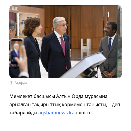
Ақорда
Мемлекет басшысы Алтын Орда мұрасына
арналған тақырыптық көрмемен танысты, – деп
хабарлайды
aqshamnews.kz
тілшісі.