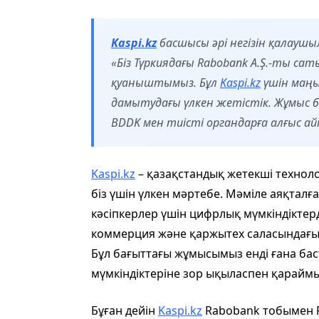
Kaspi.kz
басшысы әрі негізін қалаушы
«Біз Түркиядағы Rabobank A.Ş.-ты са
қуаныштымыз. Бұл
Kaspi.kz
үшін маңы
дамытудағы үлкен жетістік. Жұмыс б
BDDK мен тиісті органдарға алғыс а
Kaspi.kz
– қазақстандық жетекші техноло
біз үшін үлкен мәртебе. Мәміле аяқталғ
кәсіпкерлер үшін цифрлық мүмкіндіктер
коммерция және қаржытех саласындағы
Бұл бағыттағы жұмысымыз енді ғана бас
мүмкіндіктеріне зор ықыласпен қараймы
Бұған дейін
Kaspi.kz
Rabobank тобымен R