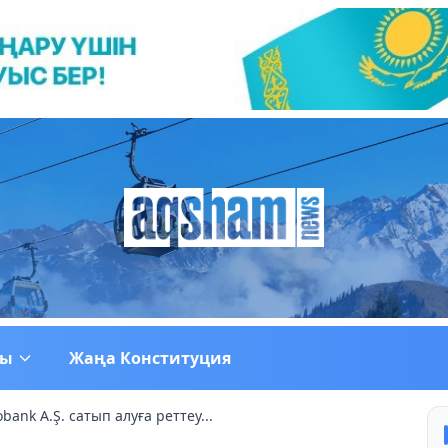
ғы
Жаңа Конституция
bank A.Ş. сатып алуға реттеу...