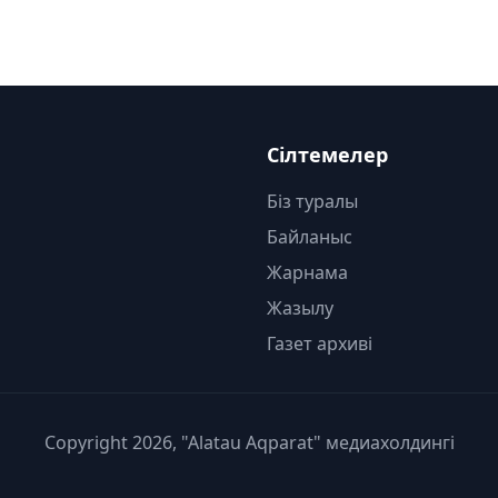
Сілтемелер
Біз туралы
Байланыс
Жарнама
Жазылу
Газет архиві
Copyright 2026, "Alatau Aqparat" медиахолдингі