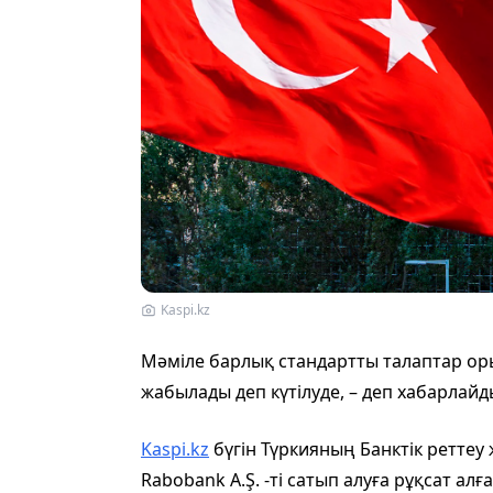
Kaspi.kz
Мәміле барлық стандартты талаптар ор
жабылады деп күтілуде, – деп хабарлай
Kaspi.kz
бүгін Түркияның Банктік реттеу 
Rabobank A.Ş. -ті сатып алуға рұқсат ал