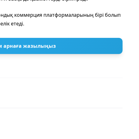
рондық коммерция платформаларының бірі болып
лік етеді.
м арнаға жазылыңыз