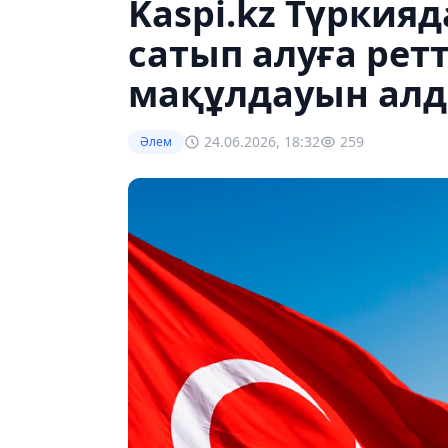
Kaspi.kz Түркияд
сатып алуға рет
мақұлдауын ал
24.06.2026, 18:32
259
Әлем