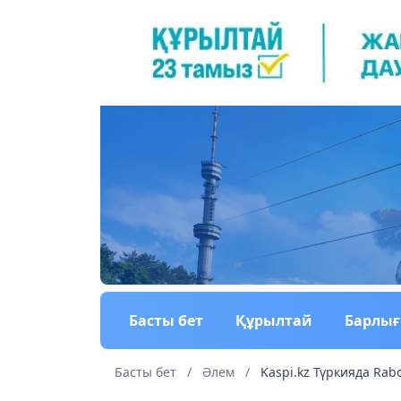
Басты бет
Құрылтай
Барлы
Басты бет
/
Әлем
/
Kaspi.kz Түркияда Rabo