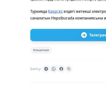
Түркияда
Kaspi.kz
елдегі жетекші элект
саналатын Hepsiburada компаниясына ие
Телегра
#лицензия
Бөлісу: