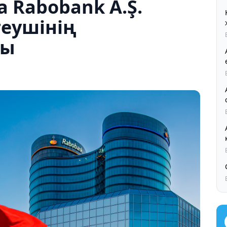
а Rabobank A.Ş.
теушінің
ды