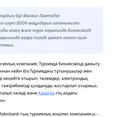
лардың бірі Михаил Ломтадзе:
тып алуға BDDK мақұлдауын алғанымызға
зды кезең және түрік нарығында бизнесімізді
арысында өзара тиімді әрекет еткені үшін
йтамыз.
гиялық компания, Түркияда бизнесімізді дамыту
аннан кейін біз Түркиядағы тұтынушылар мен
ді кеңейте отырып, төлемдер, электрондық
 тәжірибемізді қолдануды жоспарлап отырмыз.
талып келеді және
Kaspi.kz
-тің алдағы
з».
abobank-тың түркиялық еншілес компаниясы –