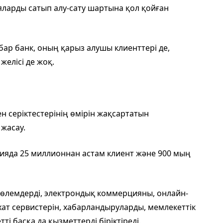
ияларды сатып алу-сату шартына қол қойған
бар банк, оның қарыз алушы клиенттері де,
елісі де жоқ.
ен серіктестерінің өмірін жақсартатын
жасау.
кияда 25 миллионнан астам клиент және 900 мың
лемдерді, электрондық коммерцияны, онлайн-
хат сервистерін, хабарландыруларды, мемлекеттік
ті басқа да қызметтерді біріктіреді.