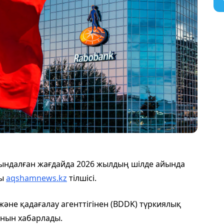
ындалған жағдайда 2026 жылдың шілде айында
ды
aqshamnews.kz
тілшісі.
және қадағалау агенттігінен (BDDK) түркиялық
ғанын хабарлады.