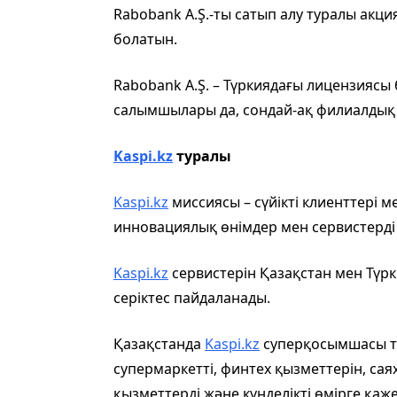
Rabobank A.Ş.-ты сатып алу туралы акц
болатын.
Rabobank A.Ş. – Түркиядағы лицензиясы 
салымшылары да, сондай-ақ филиалдық ж
Kaspi.kz
туралы
Kaspi.kz
миссиясы – сүйікті клиенттері м
инновациялық өнімдер мен сервистерді 
Kaspi.kz
сервистерін Қазақстан мен Түр
серіктес пайдаланады.
Қазақстанда
Kaspi.kz
суперқосымшасы тө
супермаркетті, финтех қызметтерін, сая
қызметтерді және күнделікті өмірге қажет