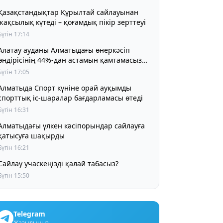
Қазақстандықтар Құрылтай сайлауынан
жақсылық күтеді – қоғамдық пікір зерттеуі
Бүгін 17:14
Алатау ауданы Алматыдағы өнеркәсіп
өндірісінің 44%-дан астамын қамтамасыз
етіп отыр
Бүгін 17:05
Алматыда Спорт күніне орай ауқымды
спорттық іс-шаралар бағдарламасы өтеді
Бүгін 16:31
Алматыдағы үлкен кәсіпорындар сайлауға
қатысуға шақырды
Бүгін 16:21
Сайлау учаскеңізді қалай табасыз?
Бүгін 15:50
Telegram
Жазылыңыз