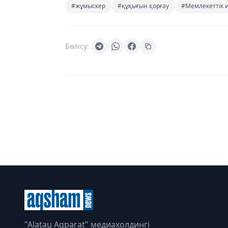
#жұмыскер
#құқығын қорғау
#Мемлекеттік 
Бөлісу:
"Alatau Aqparat" медиахолдингі