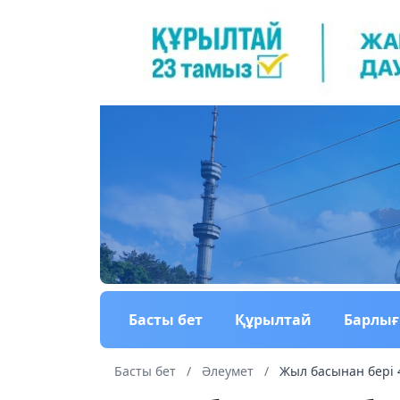
Басты бет
Құрылтай
Барлы
Басты бет
/
Әлеумет
/
Жыл басынан бері 