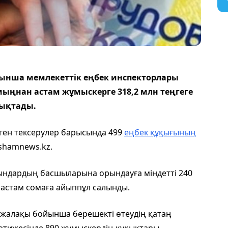
йынша мемлекеттік еңбек инспекторлары
мыңнан астам жұмыскерге 318,2 млн теңгеге
нықтады.
лген тексерулер барысында 499
еңбек құқығының
shamnews.kz.
ындардың басшыларына орындауға міндетті 240
н астам сомаға айыппұл салынды.
жалақы бойынша берешекті өтеудің қатаң