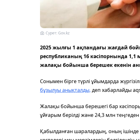
Сурет: Gov.kz
2025 жылғы 1 ақпандағы жағдай бо
республиканың 16 кәсіпорнында 1,1 
жалақы бойынша берешек екенін а
Сонымен бірге түрлі ұйымдарда жүргізі
бұзылуы анықталды,
деп хабарлайды aq
Жалақы бойынша берешегі бар кәсіпор
ұйғарым берілді және 24,3 млн теңгеде
Қабылданған шаралардың, оның ішінде 