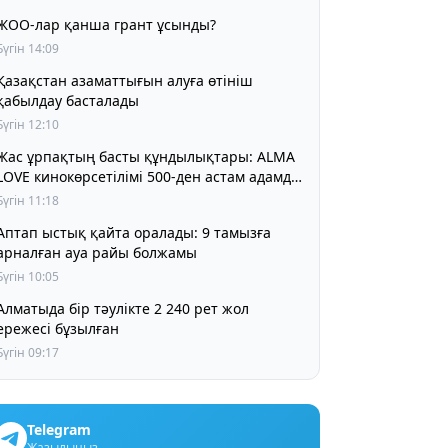
ЖОО-лар қанша грант ұсынды?
Бүгін 14:09
Қазақстан азаматтығын алуға өтініш
қабылдау басталады
Бүгін 12:10
Жас ұрпақтың басты құндылықтары: ALMA
LOVE кинокөрсетілімі 500-ден астам адамды
біріктірді
Бүгін 11:18
Аптап ыстық қайта оралады: 9 тамызға
арналған ауа райы болжамы
Бүгін 10:05
матыда бір тәулікте 2 240 рет жол
ережесі бұзылған
Бүгін 09:17
Telegram
Жазылыңыз