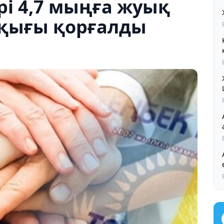
і 4,7 мыңға жуық
қығы қорғалды
Ал