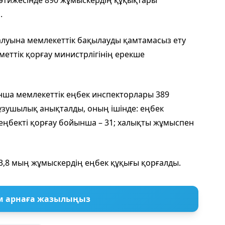
 нәтижесінде 890 жұмыскердің құқықтары
.
алуына мемлекеттік бақылауды қамтамасыз ету
меттік қорғау министрлігінің ерекше
нша мемлекеттік еңбек инспекторлары 389
бұзушылық анықталды, оның ішінде: еңбек
не еңбекті қорғау бойынша – 31; халықты жұмыспен
,8 мың жұмыскердің еңбек құқығы қорғалды.
м арнаға жазылыңыз