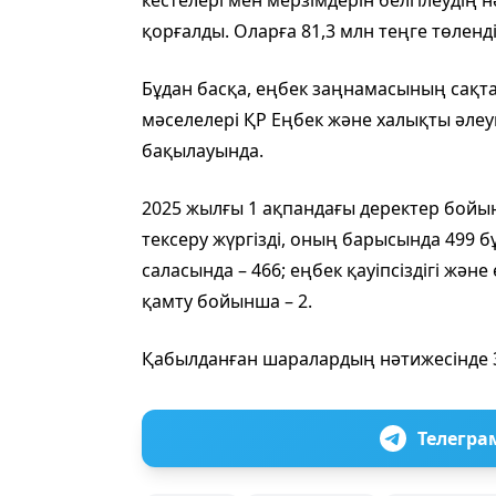
кестелері мен мерзімдерін белгілеудің
қорғалды. Оларға 81,3 млн теңге төленді
Бұдан басқа, еңбек заңнамасының сақт
мәселелері ҚР Еңбек және халықты әлеу
бақылауында.
2025 жылғы 1 ақпандағы деректер бойы
тексеру жүргізді, оның барысында 499 
саласында – 466; еңбек қауіпсіздігі жә
қамту бойынша – 2.
Қабылданған шаралардың нәтижесінде 3
Телегра