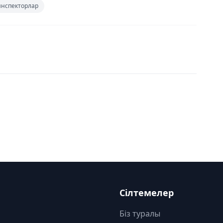
инспекторлар
Сілтемелер
Біз туралы