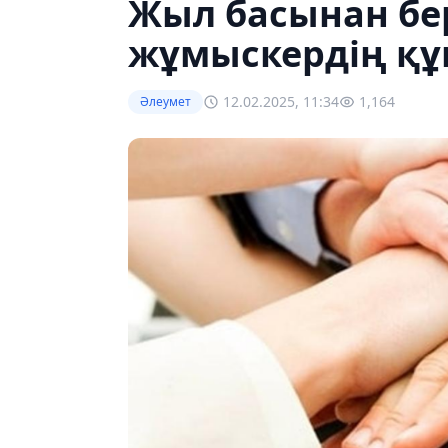
Жыл басынан бер
жұмыскердің құ
12.02.2025, 11:34
1,164
Әлеумет