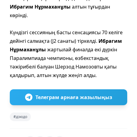
Ибрагим Нұрмаханұлы
алтын тұғырдан
көрінді.
Күндізгі сессияның басты сенсациясы 70 келіге
дейінгі салмақта (J2 санаты) тіркелді.
Ибрагим
Нұрмаханұлы
жартылай финалда екі дүркін
Паралимпиада чемпионы, өзбекстандық
тәжірибелі балуан Шерзод Намозовты қапы
қалдырып, алтын жүлде жеңіп алды.
Телеграм арнаға жазылыңыз
#дзюдо