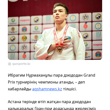
qazsporttv.kz
Ибрагим Нұрмаханұлы пара дзюдодан Grand
Prix турнирінің чемпионы атанды, – деп
хабарлайды
aqshamnews.kz
тілшісі.
Астана төрінде өтіп жатқан пара дзюдодан
халықаралық Гран-при додасында жерлесіміз