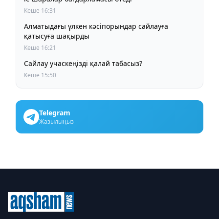
Кеше 16:31
Алматыдағы үлкен кәсіпорындар сайлауға
қатысуға шақырды
Кеше 16:21
Сайлау учаскеңізді қалай табасыз?
Кеше 15:50
Telegram
Жазылыңыз