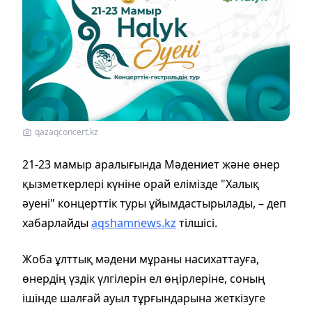
qazaqconcert.kz
21-23 мамыр аралығында Мәдениет және өнер
қызметкерлері күніне орай елімізде "Халық
әуені" концерттік туры ұйымдастырылады, – деп
хабарлайды
aqshamnews.kz
тілшісі.
Жоба ұлттық мәдени мұраны насихаттауға,
өнердің үздік үлгілерін ел өңірлеріне, соның
ішінде шалғай ауыл тұрғындарына жеткізуге