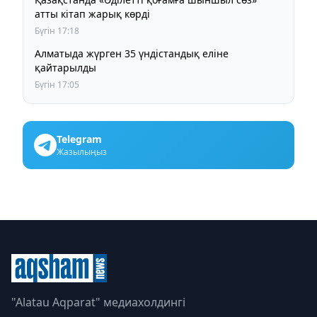
атты кітап жарық көрді
Бүгін 17:18
Алматыда жүрген 35 үндістандық еліне
қайтарылды
Бүгін 17:05
Telegram
Жазылыңыз
"Alatau Aqparat" медиахолдингі