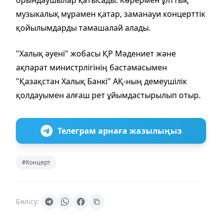
орындаушылар қатысады. Көрермен ұлттық
музыкалық мұрамен қатар, заманауи концерттік
қойылымдарды тамашалай алады.
"Халық әуені" жобасы ҚР Мәдениет және
ақпарат министрлігінің бастамасымен
"Қазақстан Халық Банкі" АҚ-ның демеушілік
қолдауымен алғаш рет ұйымдастырылып отыр.
Телеграм арнаға жазылыңыз
#Концерт
Бөлісу: