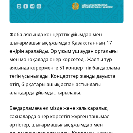
Жоба аясында концерттік ұйымдар мен
шығармашылық ұжымдар Қазақстанның 17
өңірін аралайды. Әр ұжым үш аудан орталығы
мен моноқалада өнер көрсетеді. Жалпы тур
аясында көрерменге 51 концерттік бағдарлама
тегін ұсынылады. Концерттер жанды дауыста
өтіп, бірқатары ашық аспан астындағы
алаңдарда ұйымдастырылады.
Бағдарламаға елімізде және халықаралық
сахналарда өнер көрсетіп жүрген танымал
әртістер, шығармашылық ұжымдар мен