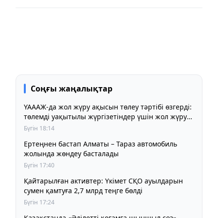
Соңғы жаңалықтар
ҮАААЖ-да жол жүру ақысын төлеу тәртібі өзгерді:
төлемді уақытылы жүргізетіндер үшін жол жүру
құны бұрынғы деңгейде сақталады
Бүгін 18:14
Ертеңнен бастап Алматы – Тараз автомобиль
жолында жөндеу басталады
Бүгін 17:40
Қайтарылған активтер: Үкімет СҚО ауылдарын
сумен қамтуға 2,7 млрд теңге бөлді
Бүгін 17:24
Қазақстанда «Әділетті қоғамға шыншыл сөз»