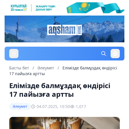
Басты бет
/
Әлеумет
/
Елімізде балмұздақ өндірісі
17 пайызға артты
Елімізде балмұздақ өндірісі
17 пайызға артты
04.07.2025, 10:50
1,017
Әлеумет