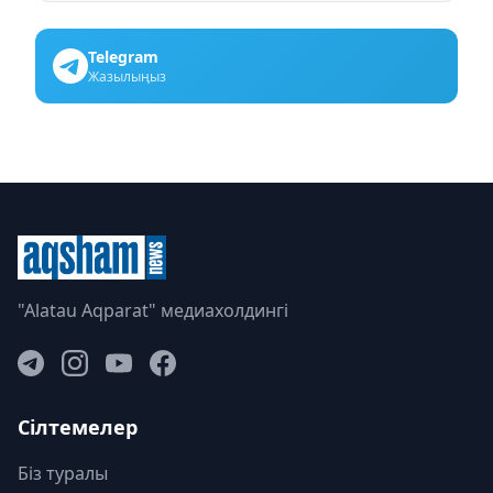
Telegram
Жазылыңыз
"Alatau Aqparat" медиахолдингі
Сілтемелер
Біз туралы