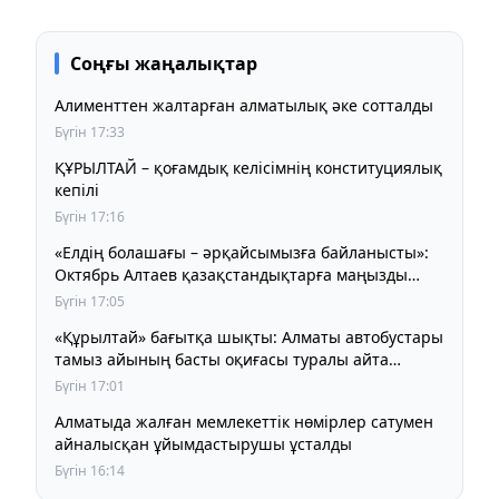
Соңғы жаңалықтар
Алименттен жалтарған алматылық әке сотталды
Бүгін 17:33
ҚҰРЫЛТАЙ – қоғамдық келісімнің конституциялық
кепілі
Бүгін 17:16
«Елдің болашағы – әрқайсымызға байланысты»:
Октябрь Алтаев қазақстандықтарға маңызды
үндеу жасады
Бүгін 17:05
«Құрылтай» бағытқа шықты: Алматы автобустары
тамыз айының басты оқиғасы туралы айта
бастады
Бүгін 17:01
Алматыда жалған мемлекеттік нөмірлер сатумен
айналысқан ұйымдастырушы ұсталды
Бүгін 16:14