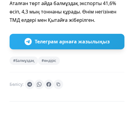
Аталған төрт айда балмұздақ экспорты 41,6%
өсіп, 4,3 мың тоннаны құрады. Өнім негізінен
ТМД елдері мен Қытайға жіберілген.
Телеграм арнаға жазылыңыз
#Балмұздақ
#өндіріс
Бөлісу: