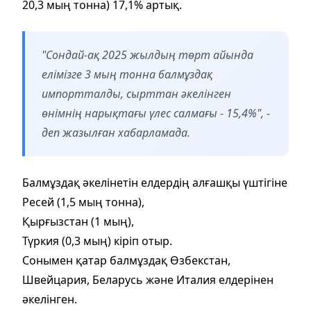
20,3 мың тонна) 17,1% артық.
"Сондай-ақ 2025 жылдың төрт айында
елімізге 3 мың тонна балмұздақ
импортталды, сырттан әкелінген
өнімнің нарықтағы үлес салмағы - 15,4%", -
деп жазылған хабарламада.
Балмұздақ әкелінетін елдердің алғашқы үштігіне
Ресей (1,5 мың тонна),
Қырғызстан (1 мың),
Түркия (0,3 мың) кіріп отыр.
Сонымен қатар балмұздақ Өзбекстан,
Швейцария, Беларусь және Италия елдерінен
әкелінген.