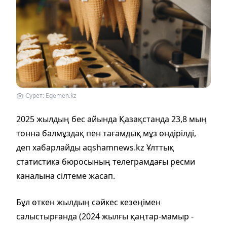
Сурет: Egemen.kz
2025 жылдың бес айында Қазақстанда 23,8 мың
тонна балмұздақ пен тағамдық мұз өндірілді,
деп хабарлайды aqshamnews.kz Ұлттық
статистика бюросының телеграмдағы ресми
каналына сілтеме жасап.
Бұл өткен жылдың сәйкес кезеңімен
салыстырғанда (2024 жылғы қаңтар-мамыр -