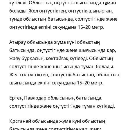
күтіледі. Облыстың оңтүстік-шығысында тұман
болады. Жел оңтүстіктен, оңтүстік-шығыстан,
түнде облыстың батысында, солтүстігінде және
оңтүстігінде екпіні секундына 15–20 метр.
Атырау облысында жұма күні облыстың
батысында, оңтүстігінде және шығысында қар,
жаяу бұрқасын, көктайғақ күтіледі. Облыстың
солтүстігінде және шығысында тұман болады.
Жел солтүстіктен, солтүстік-батыстан, облыстың
шығысында екпіні секундына 15–20 метр.
Ертең Павлодар облысының батысында,
солтүстігінде және оңтүстігінде тұман күтіледі.
Қостанай облысында жұма күні облыстың
батысында және солтүстігінде қар, жаяу