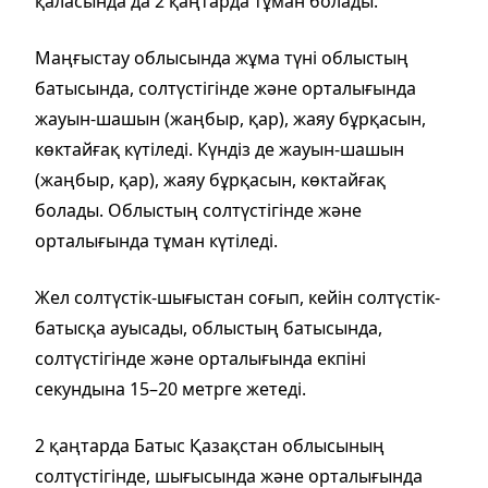
қаласында да 2 қаңтарда тұман болады.
Маңғыстау облысында жұма түні облыстың
батысында, солтүстігінде және орталығында
жауын-шашын (жаңбыр, қар), жаяу бұрқасын,
көктайғақ күтіледі. Күндіз де жауын-шашын
(жаңбыр, қар), жаяу бұрқасын, көктайғақ
болады. Облыстың солтүстігінде және
орталығында тұман күтіледі.
Жел солтүстік-шығыстан соғып, кейін солтүстік-
батысқа ауысады, облыстың батысында,
солтүстігінде және орталығында екпіні
секундына 15–20 метрге жетеді.
2 қаңтарда Батыс Қазақстан облысының
солтүстігінде, шығысында және орталығында