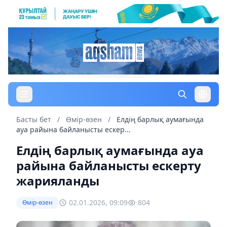
Басты бет
/
Өмір-өзен
/
Елдің барлық аумағында
ауа райына байланысты ескер...
Елдің барлық аумағында ауа
райына байланысты ескерту
жарияланды
02.01.2026, 09:09
804
Өмір-өзен