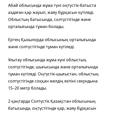
Абай облысында жұма түні оңтүстік-батыста
аздаған қар жауып, жаяу бұрқасын күтіледі.
Облыстың батысында, солтүстігінде және
орталығында тұман болады.
Ертең Қызылорда облысының орталығында
және солтүстігінде тұман күтіледі.
Ұлытау облысында жұма күні облыстың
солтүстігінде, шығысында және орталығында
тұман күтіледі. Оңтүстік-шығыстан, облыстың
солтүстігінде соққан желдің екпіні секундына
15–20 метр болады.
2 қаңтарда Солтүстік Қазақстан облысының
батысында, оңтүстігінде қар, жаяу бұрқасын