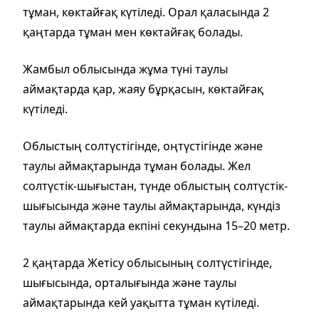
тұман, көктайғақ күтіледі. Орал қаласында 2
қаңтарда тұман мен көктайғақ болады.
Жамбыл облысында жұма түні таулы
аймақтарда қар, жаяу бұрқасын, көктайғақ
күтіледі.
Облыстың солтүстігінде, оңтүстігінде және
таулы аймақтарында тұман болады. Жел
солтүстік-шығыстан, түнде облыстың солтүстік-
шығысында және таулы аймақтарында, күндіз
таулы аймақтарда екпіні секундына 15–20 метр.
2 қаңтарда Жетісу облысының солтүстігінде,
шығысында, орталығында және таулы
аймақтарында кей уақытта тұман күтіледі.