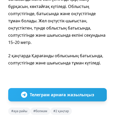
бұрқасын, көктайғақ күтіледі. Облыстың
солтүстігінде, батысында және оңтүстігінде
тұман болады. Жел оңтүстік-шығыстан,
оңтүстіктен, түнде облыстың батысында,
солтүстігінде және шығысында екпіні секундына
15–20 метр.
2 қаңтарда Қарағанды облысының батысында,
солтүстігінде және шығысында тұман күтіледі.
Телеграм арнаға жазылыңыз
#ауа райы
#болжам
#2 қаңтар