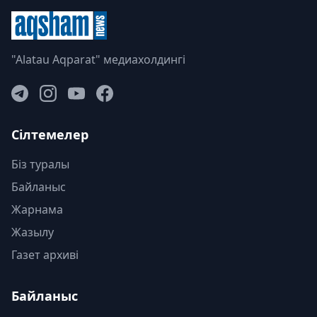
"Alatau Aqparat" медиахолдингі
Сілтемелер
Біз туралы
Байланыс
Жарнама
Жазылу
Газет архиві
Байланыс