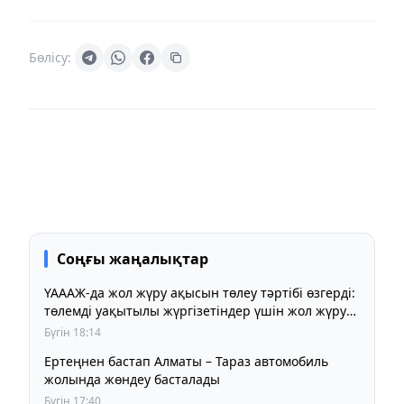
Бөлісу:
Соңғы жаңалықтар
ҮАААЖ-да жол жүру ақысын төлеу тәртібі өзгерді:
төлемді уақытылы жүргізетіндер үшін жол жүру
құны бұрынғы деңгейде сақталады
Бүгін 18:14
Ертеңнен бастап Алматы – Тараз автомобиль
жолында жөндеу басталады
Бүгін 17:40