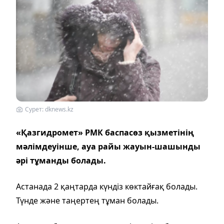
Сурет: dknews.kz
«Қазгидромет» РМК баспасөз қызметінің
мәлімдеуінше, ауа райы жауын-шашынды
әрі тұманды болады.
Астанада 2 қаңтарда күндіз көктайғақ болады.
Түнде және таңертең тұман болады.