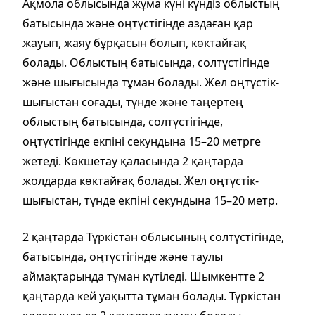
Ақмола облысында жұма күні күндіз облыстың
батысында және оңтүстігінде аздаған қар
жауып, жаяу бұрқасын болып, көктайғақ
болады. Облыстың батысында, солтүстігінде
және шығысында тұман болады. Жел оңтүстік-
шығыстан соғады, түнде және таңертең
облыстың батысында, солтүстігінде,
оңтүстігінде екпіні секундына 15–20 метрге
жетеді. Көкшетау қаласында 2 қаңтарда
жолдарда көктайғақ болады. Жел оңтүстік-
шығыстан, түнде екпіні секундына 15–20 метр.
2 қаңтарда Түркістан облысының солтүстігінде,
батысында, оңтүстігінде және таулы
аймақтарында тұман күтіледі. Шымкентте 2
қаңтарда кей уақытта тұман болады. Түркістан