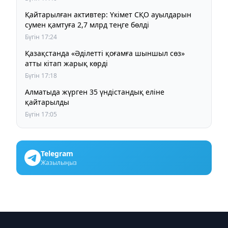
Қайтарылған активтер: Үкімет СҚО ауылдарын
сумен қамтуға 2,7 млрд теңге бөлді
Бүгін 17:24
Қазақстанда «Әділетті қоғамға шыншыл сөз»
атты кітап жарық көрді
Бүгін 17:18
Алматыда жүрген 35 үндістандық еліне
қайтарылды
Бүгін 17:05
Telegram
Жазылыңыз