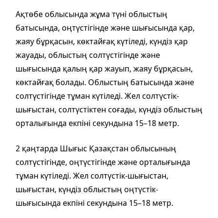
Ақтөбе облысында жұма түні облыстың
батысында, оңтүстігінде және шығысында қар,
жаяу бұрқасын, көктайғақ күтіледі, күндіз қар
жауады, облыстың солтүстігінде және
шығысында қалың қар жауып, жаяу бұрқасын,
көктайғақ болады. Облыстың батысында және
солтүстігінде тұман күтіледі. Жел солтүстік-
шығыстан, солтүстіктен соғады, күндіз облыстың
орталығында екпіні секундына 15–18 метр.
2 қаңтарда Шығыс Қазақстан облысының
солтүстігінде, оңтүстігінде және орталығында
тұман күтіледі. Жел солтүстік-шығыстан,
шығыстан, күндіз облыстың оңтүстік-
шығысында екпіні секундына 15–18 метр.