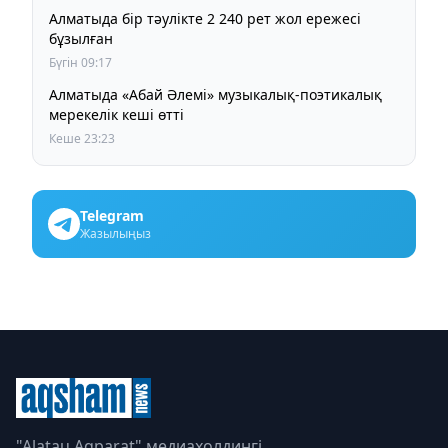
Алматыда бір тәулікте 2 240 рет жол ережесі
бұзылған
Бүгін 09:17
Алматыда «Абай Әлемі» музыкалық-поэтикалық
мерекелік кеші өтті
Кеше 23:23
Telegram
Жазылыңыз
"Alatau Aqparat" медиахолдингі