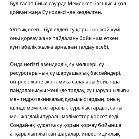
Бұл талап биыл сәуірде Мемлекет басшысы қол
қойған жаңа Су кодексінде көзделген.
Ұлттық есеп – бұл елдегі су қорының жай-күйі,
оны қорғау және пайдалану бойынша өткен
күнтізбелік жылға арналған талдау есебі.
Онда негізгі өзендердің су мөлшері, су
ресурстарының су шаруашылық бассейндері,
өңірлер және экономика салалары бойынша
пайдаланылуы жөнінде талдау, су шаруашылығы
мен гидротехникалық құрылыстардың, оның
ішінде мемлекетаралық құрылыстардың саны
мен жағдайы туралы мәліметтер көрсетіледі.
Сондай-ақ құжатта су қорын қорғау бойынша
атқарылып жатқан шаралар, инвестициялық