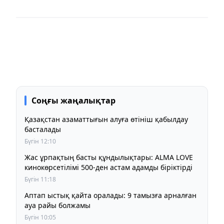
Соңғы жаңалықтар
Қазақстан азаматтығын алуға өтініш қабылдау
басталады
Бүгін 12:10
Жас ұрпақтың басты құндылықтары: ALMA LOVE
кинокөрсетілімі 500-ден астам адамды біріктірді
Бүгін 11:18
Аптап ыстық қайта оралады: 9 тамызға арналған
ауа райы болжамы
Бүгін 10:05