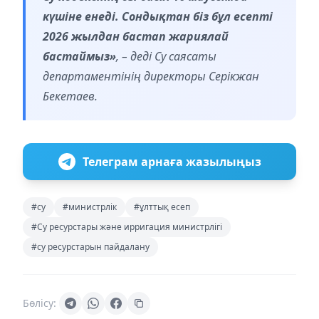
күшіне енеді. Сондықтан біз бұл есепті
2026 жылдан бастап жариялай
бастаймыз»
, – деді Су саясаты
департаментінің директоры Серікжан
Бекетаев.
Телеграм арнаға жазылыңыз
#су
#министрлік
#ұлттық есеп
#Су ресурстары және ирригация министрлігі
#су ресурстарын пайдалану
Бөлісу: