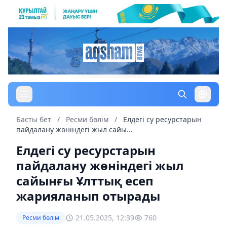
Басты бет
/
Ресми бөлім
/
Елдегі су ресурстарын
пайдалану жөніндегі жыл сайы...
Елдегі су ресурстарын
пайдалану жөніндегі жыл
сайынғы Ұлттық есеп
жарияланып отырады
21.05.2025, 12:39
760
Ресми бөлім