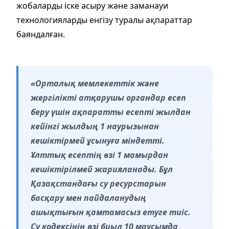
жобаларды іске асыру және заманауи
технологияларды енгізу туралы ақпараттар
баяндалған.
«Орталық мемлекеттік және
жергілікті атқарушы органдар есеп
беру үшін ақпаратты есепті жылдан
кейінгі жылдың 1 наурызынан
кешіктірмей ұсынуға міндетті.
Ұлттық есептің өзі 1 мамырдан
кешіктірілмей жарияланады. Бұл
Қазақстандағы су ресурстарын
басқару мен пайдаланудың
ашықтығын қамтамасыз етуге тиіс.
Су кодексінің өзі биыл 10 маусымда