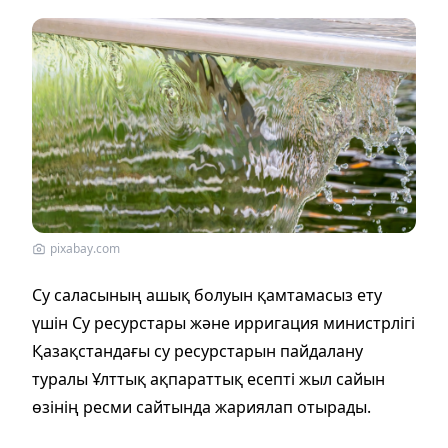
pixabay.com
Су саласының ашық болуын қамтамасыз ету
үшін Су ресурстары және ирригация министрлігі
Қазақстандағы су ресурстарын пайдалану
туралы Ұлттық ақпараттық есепті жыл сайын
өзінің ресми сайтында жариялап отырады.