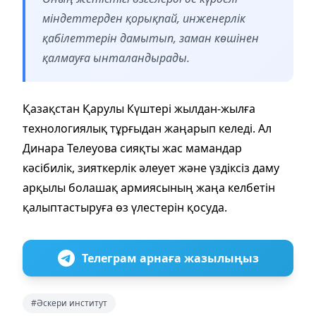
міндеттерден қорықпай, инженерлік
қабілеттерін дамытып, заман көшінен
қалмауға ынталандырады.
Қазақстан Қарулы Күштері жылдан-жылға
технологиялық тұрғыдан жаңарып келеді. Ал
Динара Телеуова сияқты жас мамандар
кәсібилік, зияткерлік әлеует және үздіксіз даму
арқылы болашақ армиясының жаңа келбетін
қалыптастыруға өз үлестерін қосуда.
Телеграм арнаға жазылыңыз
#Әскери институт