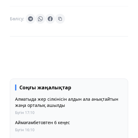
Бөлісу:
Соңғы жаңалықтар
Алматыда жер сілкінісін алдын ала анықтайтын
жаңа орталық ашылды
Бүгін 17:10
Аймағамбетовтен 6 кеңес
Бүгін 16:10