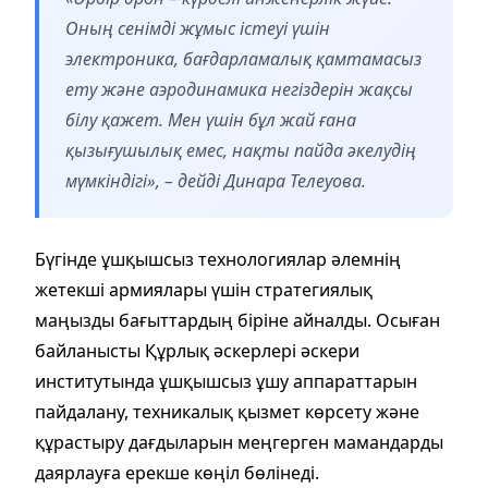
Оның сенімді жұмыс істеуі үшін
электроника, бағдарламалық қамтамасыз
ету және аэродинамика негіздерін жақсы
білу қажет. Мен үшін бұл жай ғана
қызығушылық емес, нақты пайда әкелудің
мүмкіндігі», – дейді Динара Телеуова.
Бүгінде ұшқышсыз технологиялар әлемнің
жетекші армиялары үшін стратегиялық
маңызды бағыттардың біріне айналды. Осыған
байланысты Құрлық әскерлері әскери
институтында ұшқышсыз ұшу аппараттарын
пайдалану, техникалық қызмет көрсету және
құрастыру дағдыларын меңгерген мамандарды
даярлауға ерекше көңіл бөлінеді.