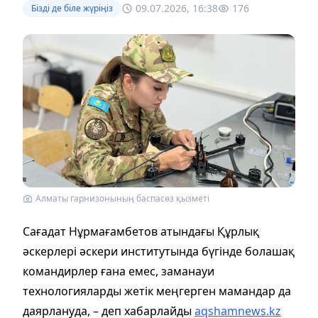
09.07.2026, 16:38
176
Бізді де біле жүріңіз
Алматы гарнизонының баспасөз қызметі
Сағадат Нұрмағамбетов атындағы Құрлық
әскерлері әскери институтында бүгінде болашақ
командирлер ғана емес, заманауи
технологияларды жетік меңгерген мамандар да
даярлануда, – деп хабарлайды
aqshamnews.kz