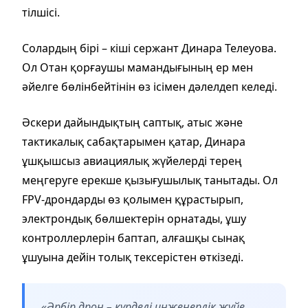
тілшісі.
Солардың бірі – кіші сержант Динара Телеуова.
Ол Отан қорғаушы мамандығының ер мен
әйелге бөлінбейтінін өз ісімен дәлелдеп келеді.
Әскери дайындықтың саптық, атыс және
тактикалық сабақтарымен қатар, Динара
ұшқышсыз авиациялық жүйелерді терең
меңгеруге ерекше қызығушылық танытады. Ол
FPV-дрондарды өз қолымен құрастырып,
электрондық бөлшектерін орнатады, ұшу
контроллерлерін баптап, алғашқы сынақ
ұшуына дейін толық тексерістен өткізеді.
«Әрбір дрон – күрделі инженерлік жүйе.