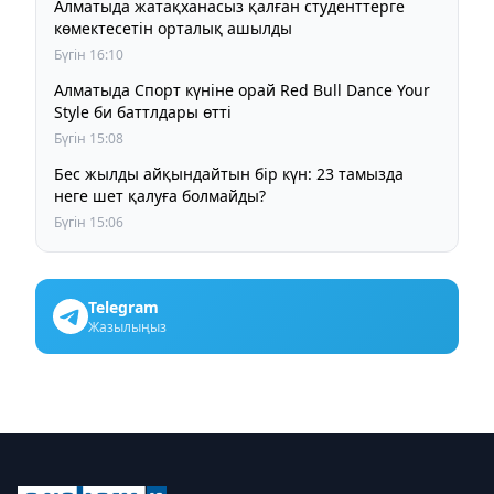
Алматыда жатақханасыз қалған студенттерге
көмектесетін орталық ашылды
Бүгін 16:10
Алматыда Спорт күніне орай Red Bull Dance Your
Style би баттлдары өтті
Бүгін 15:08
Бес жылды айқындайтын бір күн: 23 тамызда
неге шет қалуға болмайды?
Бүгін 15:06
Telegram
Жазылыңыз