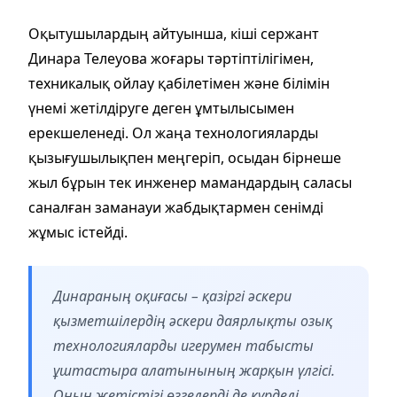
Оқытушылардың айтуынша, кіші сержант
Динара Телеуова жоғары тәртіптілігімен,
техникалық ойлау қабілетімен және білімін
үнемі жетілдіруге деген ұмтылысымен
ерекшеленеді. Ол жаңа технологияларды
қызығушылықпен меңгеріп, осыдан бірнеше
жыл бұрын тек инженер мамандардың саласы
саналған заманауи жабдықтармен сенімді
жұмыс істейді.
Динараның оқиғасы – қазіргі әскери
қызметшілердің әскери даярлықты озық
технологияларды игерумен табысты
ұштастыра алатынының жарқын үлгісі.
Оның жетістігі өзгелерді де күрделі