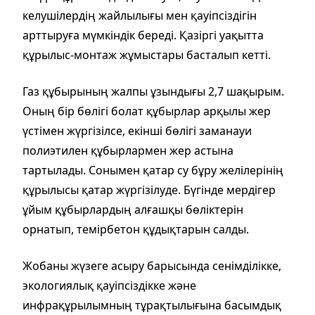
келушілердің жайлылығы мен қауіпсіздігін
арттыруға мүмкіндік береді. Қазіргі уақытта
құрылыс-монтаж жұмыстары басталып кетті.
Газ құбырының жалпы ұзындығы 2,7 шақырым.
Оның бір бөлігі болат құбырлар арқылы жер
үстімен жүргізілсе, екінші бөлігі заманауи
полиэтилен құбырлармен жер астына
тартылады. Сонымен қатар су бұру желілерінің
құрылысы қатар жүргізілуде. Бүгінде мердігер
ұйым құбырлардың алғашқы бөліктерін
орнатып, темірбетон құдықтарын салды.
Жобаны жүзеге асыру барысында сенімділікке,
экологиялық қауіпсіздікке және
инфрақұрылымның тұрақтылығына басымдық