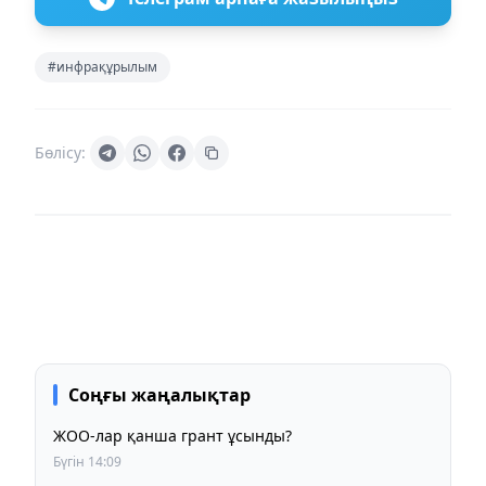
#инфрақұрылым
Бөлісу:
Соңғы жаңалықтар
ЖОО-лар қанша грант ұсынды?
Бүгін 14:09