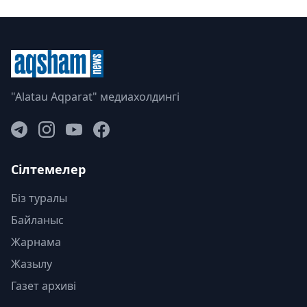
"Alatau Aqparat" медиахолдингі
Сілтемелер
Біз туралы
Байланыс
Жарнама
Жазылу
Газет архиві