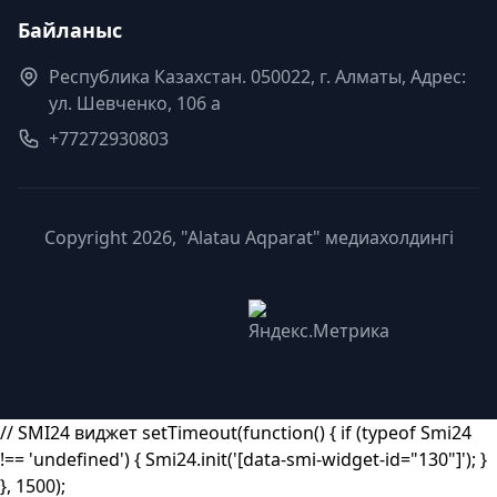
Байланыс
Республика Казахстан. 050022, г. Алматы, Адрес:
ул. Шевченко, 106 а
+77272930803
Copyright 2026, "Alatau Aqparat" медиахолдингі
// SMI24 виджет setTimeout(function() { if (typeof Smi24
!== 'undefined') { Smi24.init('[data-smi-widget-id="130"]'); }
}, 1500);