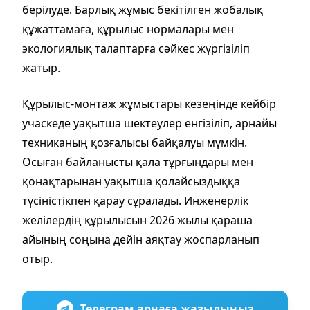
берілуде. Барлық жұмыс бекітілген жобалық
құжаттамаға, құрылыс нормалары мен
экологиялық талаптарға сәйкес жүргізіліп
жатыр.
Құрылыс-монтаж жұмыстары кезеңінде кейбір
учаскеде уақытша шектеулер енгізіліп, арнайы
техниканың қозғалысы байқалуы мүмкін.
Осыған байланысты қала тұрғындары мен
қонақтарынан уақытша қолайсыздыққа
түсіністікпен қарау сұралады. Инженерлік
желілердің құрылысын 2026 жылы қараша
айының соңына дейін аяқтау жоспарланып
отыр.
Телеграм арнаға жазылыңыз