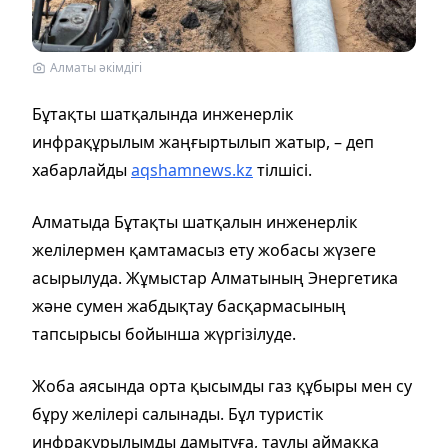
Алматы әкімдігі
Бұтақты шатқалында инженерлік
инфрақұрылым жаңғыртылып жатыр, – деп
хабарлайды
aqshamnews.kz
тілшісі.
Алматыда Бұтақты шатқалын инженерлік
желілермен қамтамасыз ету жобасы жүзеге
асырылуда. Жұмыстар Алматының Энергетика
және сумен жабдықтау басқармасының
тапсырысы бойынша жүргізілуде.
Жоба аясында орта қысымды газ құбыры мен су
бұру желілері салынады. Бұл туристік
инфрақұрылымды дамытуға, таулы аймаққа