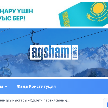
ғы
Жаңа Конституция
інің ұсыныстары «Əділет» партиясының...