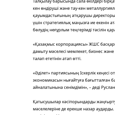
Талқылау барысында сала өкілдері бірқат
кен өндіруші және тау-кен металлурги
қауымдастығының атқарушы директоры 
үшін стратегиялық маңызға ие екенін ата
бөлудің неғұрлым теңгерімді тәсілін қа
«Қазақмыс корпорациясы» ЖШС басқарма
дамыту мәселесі мемлекет, бизнес және
талап ететінін атап өтті.
«Әділет» партиясының Іскерлік кеңесі о
экономикасын нығайтуға бағытталған ба
айналатынына сенімдімін», – деді Руслан
Қатысушылар кәсіпорындарды жаңғырту, 
мәселелеріне де ерекше назар аударды.