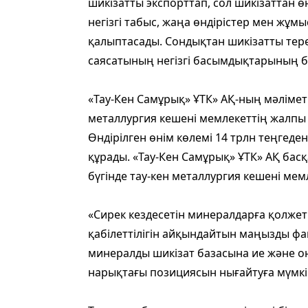
шикізатты экспорттап, сол шикізаттан ө
негізгі табыс, жаңа өндірістер мен жұ
қалыптасады. Сондықтан шикізатты тере
саясатының негізгі басымдықтарының бір
«Тау-Кен Самұрық» ҰТК» АҚ-ның мәліме
металлургия кешені мемлекеттің жалпы 
Өндірілген өнім көлемі 14 трлн теңгеде
құрады. «Тау-Кен Самұрық» ҰТК» АҚ ба
бүгінде тау-кен металлургия кешені ме
«Сирек кездесетін минералдарға қолжет
қабілеттілігін айқындайтын маңызды фа
минералды шикізат базасына ие және оны
нарықтағы позициясын нығайтуға мүмкін