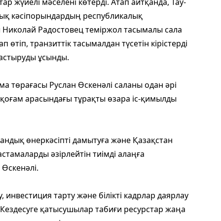
ар жүйелі мәселені көтерді. Атап айтқанда, Тау-
ялық кәсіпорындардың республикалық
Николай Радостовец теміржол тасымалы сала
п өтіп, транзиттік тасымалдан түсетін кірістерді
растыруды ұсынды.
 төрағасы Руслан Өскенәлі саланы одан әрі
 қоғам арасындағы тұрақты өзара іс-қимылды
тандық өнеркәсіпті дамытуға және Қазақстан
стамаларды әзірлейтін тиімді алаңға
 Өскенәлі.
инвестиция тарту және білікті кадрлар даярлау
 Кездесуге қатысушылар табиғи ресурстар жаңа