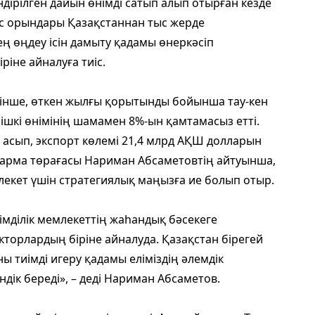
ндірілген дайын өнімді сатып алып отырған кезде
мыс орындары Қазақстаннан тыс жерде
ң өңдеу ісін дамыту қадамы өнеркәсіп
іне айналуға тиіс.
тінше, өткен жылғы қорытынды бойынша тау-кен
ішкі өнімінің шамамен 8%-ын қамтамасыз етті.
н асып, экспорт көлемі 21,4 млрд АҚШ долларын
сқарма төрағасы Нариман Абсаметовтің айтуынша,
млекет үшін стратегиялық маңызға ие болып отыр.
імділік мемлекеттің жаһандық бәсекеге
кторлардың біріне айналуда. Қазақстан бірегей
 тиімді игеру қадамы еліміздің әлемдік
дік береді», – деді Нариман Абсаметов.