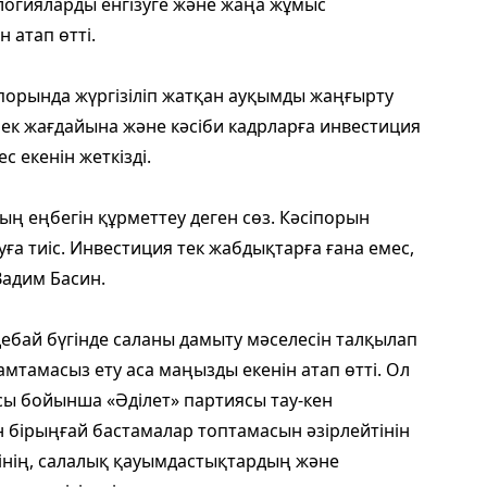
нологияларды енгізуге және жаңа жұмыс
 атап өтті.
порында жүргізіліп жатқан ауқымды жаңғырту
бек жағдайына және кәсіби кадрларға инвестиция
 екенін жеткізді.
ның еңбегін құрметтеу деген сөз. Кәсіпорын
муға тиіс. Инвестиция тек жабдықтарға ғана емес,
Вадим Басин.
ебай бүгінде саланы дамыту мәселесін талқылап
мтамасыз ету аса маңызды екенін атап өтті. Ол
ы бойынша «Әділет» партиясы тау-кен
 бірыңғай бастамалар топтамасын әзірлейтінін
ерінің, салалық қауымдастықтардың және