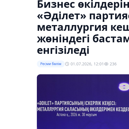
Бизнес өкілдері
«Əділет» партия
металлургия ке
жөніндегі баста
енгізіледі
01.07.2026, 12:01
236
Ресми бөлім