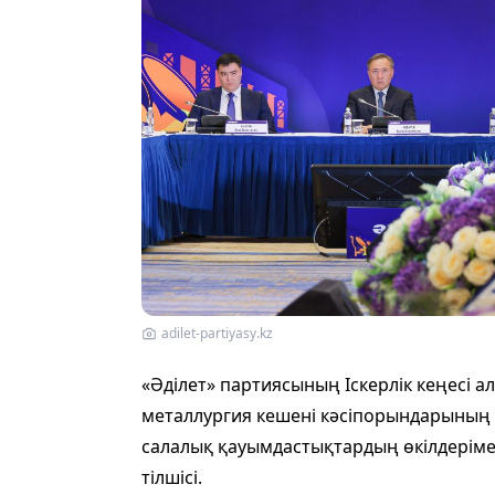
adilet-partiyasy.kz
«Әділет» партиясының Іскерлік кеңесі 
металлургия кешені кәсіпорындарының
салалық қауымдастықтардың өкілдерімен
тілшісі.