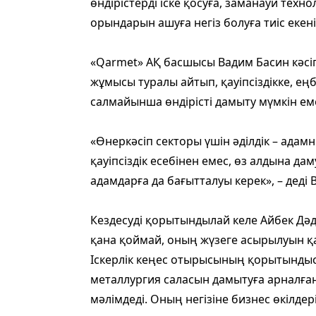
өндірістерді іске қосуға, заманауи тех
орындарын ашуға негіз болуға тиіс екенін
«Qarmet» АҚ басшысы Вадим Басин кәсі
жұмысы туралы айтып, қауіпсіздікке, ең
салмайынша өндірісті дамыту мүмкін емес
«Өнеркәсіп секторы үшін әділдік – адам
қауіпсіздік есебінен емес, өз алдына да
адамдарға да бағытталуы керек», – деді 
Кездесуді қорытындылай келе Айбек Дәд
қана қоймай, оның жүзеге асырылуын қа
Іскерлік кеңес отырысының қорытындыс
металлургия саласын дамытуға арналған
мәлімдеді. Оның негізіне бизнес өкілд