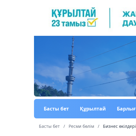
Басты бет
Құрылтай
Барлы
Басты бет
/
Ресми бөлім
/
Бизнес өкілдер