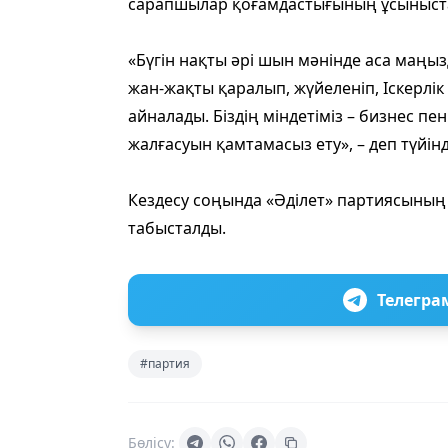
сарапшылар қоғамдастығының ұсыныстар
«Бүгін нақты әрі шын мәнінде аса маң
жан-жақты қаралып, жүйеленіп, Іскерлік
айналады. Біздің міндетіміз – бизнес п
жалғасуын қамтамасыз ету», – деп түйін
Кездесу соңында «Әділет» партиясының
табысталды.
Телегра
#партия
Бөлісу: