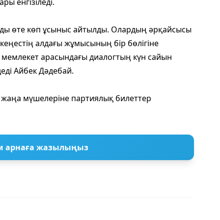
ы енгізіледі.
ызды өте көп ұсыныс айтылды. Олардың әрқайсысы
 кеңестің алдағы жұмысының бір бөлігіне
ен мемлекет арасындағы диалогтың күн сайын
деді Айбек Дәдебай.
 жаңа мүшелеріне партиялық билеттер
м арнаға жазылыңыз