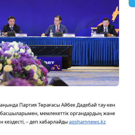
алаңында Партия Төрағасы Айбек Дәдебай тау-кен
 басшыларымен, мемлекеттік органдардың және
 кездесті, – деп хабарлайды
aqshamnews.kz