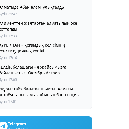
Алматыда Абай әлемі ұлықталды
Бүгін 21:47
Алименттен жалтарған алматылық әке
сотталды
Бүгін 17:33
ҰРЫЛТАЙ – қоғамдық келісімнің
конституциялық кепілі
Бүгін 17:16
«Елдің болашағы – әрқайсымызға
байланысты»: Октябрь Алтаев
қазақстандықтарға маңызды үндеу жасады
Бүгін 17:05
«Құрылтай» бағытқа шықты: Алматы
автобустары тамыз айының басты оқиғасы
туралы айта бастады
Бүгін 17:01
Telegram
Жазылыңыз