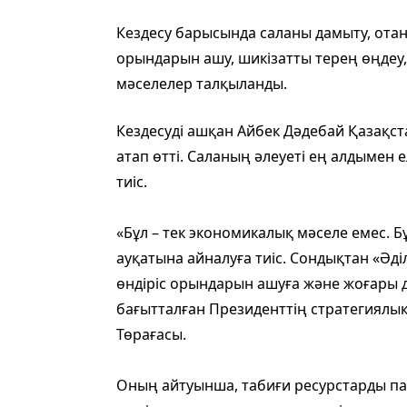
Кездесу барысында саланы дамыту, отан
орындарын ашу, шикізатты терең өңдеу,
мәселелер талқыланды.
Кездесуді ашқан Айбек Дәдебай Қазақст
атап өтті. Саланың әлеуеті ең алдымен
тиіс.
«Бұл – тек экономикалық мәселе емес. Бұ
ауқатына айналуға тиіс. Сондықтан «Әді
өндіріс орындарын ашуға және жоғары д
бағытталған Президенттің стратегиялық
Төрағасы.
Оның айтуынша, табиғи ресурстарды пай