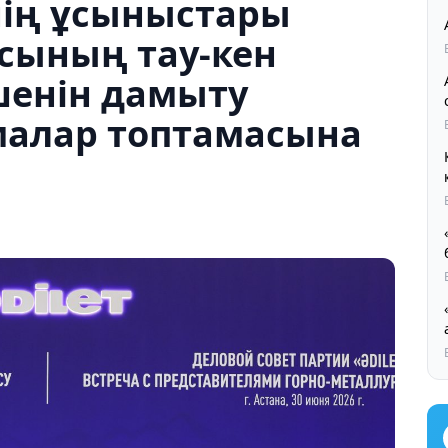
нің ұсыныстары
сының тау-кен
шенін дамыту
малар топтамасына
Қ