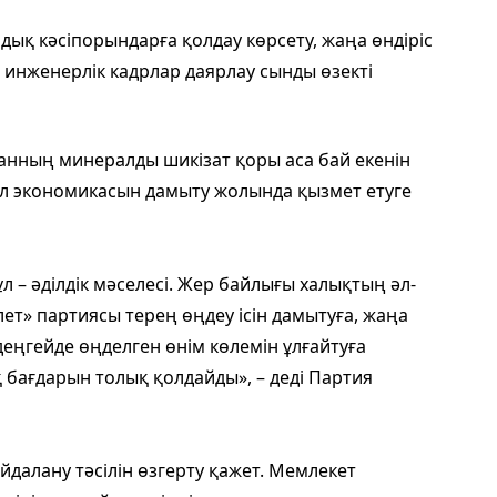
дық кәсіпорындарға қолдау көрсету, жаңа өндіріс
 инженерлік кадрлар даярлау сынды өзекті
анның минералды шикізат қоры аса бай екенін
 ел экономикасын дамыту жолында қызмет етуге
л – әділдік мәселесі. Жер байлығы халықтың әл-
лет» партиясы терең өңдеу ісін дамытуға, жаңа
еңгейде өңделген өнім көлемін ұлғайтуға
 бағдарын толық қолдайды», – деді Партия
далану тәсілін өзгерту қажет. Мемлекет