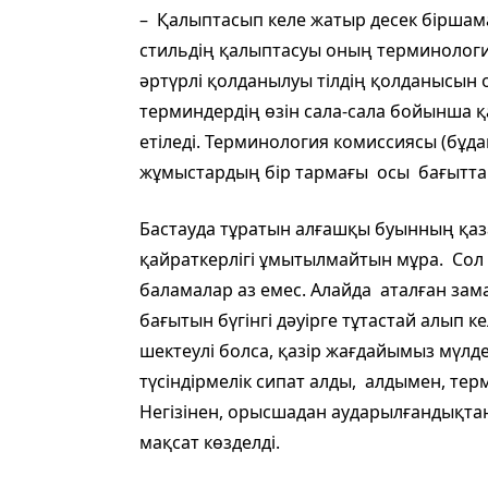
– Қалыптасып келе жатыр десек біршам
стильдің қалыптасуы оның терминологи
әртүрлі қолданылуы тілдің қолданысын о
терминдердің өзін сала-сала бойынша қа
етіледі. Терминология комиссиясы (бұда
жұмыстардың бір тармағы осы бағытта
Бастауда тұратын алғашқы буынның қа
қайраткерлігі ұмытылмайтын мұра. Сол 
баламалар аз емес. Алайда аталған за
бағытын бүгінгі дәуірге тұтастай алып 
шектеулі болса, қазір жағдайымыз мүлде
түсіндірмелік сипат алды, алдымен, тер
Негізінен, орысшадан аударылғандықтан
мақсат көзделді.