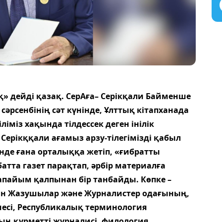
» дейді қазақ. СерАға– Серікқали Байменше
сәрсенбінің сәт күнінде, Ұлттық кітапханада
ліміз хақында тілдессек деген інілік
ерікққали ағамыз арзу-тілегімізді қабыл
інде ғана орталыққа жетіп, «ғибратты
атта газет парақтап, әрбір материалға
рапайым қалпынан бір танбайды. Көпке –
стан Жазушылар және Журналистер одағының,
сі, Республикалық терминология
ң құрметті журналисі, филология