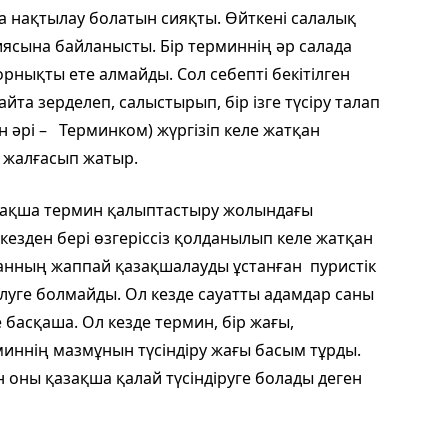
а нақтылау болатын сияқты. Өйткені салалық
ясына байланысты. Бір терминнің әр салада
рнықты ете алмайды. Сол себепті бекітілген
йта зерделеп, салыстырып, бір ізге түсіру талап
н әрі – Терминком) жүргізіп келе жатқан
 жалғасып жатыр.
зақша термин қалыптастыру жолындағы
кезден бері өзгеріссіз қолданылып келе жатқан
манның жаппай қазақшалауды ұстанған пуристік
келуге болмайды. Ол кезде сауатты адамдар саны
 басқаша. Ол кезде термин, бір жағы,
миннің мазмұнын түсіндіру жағы басым тұрды.
 оны қазақша қалай түсіндіруге болады деген