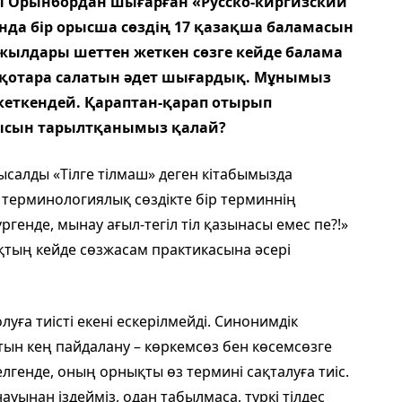
 Орынбордан шығарған «Русс­ко-киргизский
онда бір орысша сөздің 17 қазақша баламасын
і жылдары шеттен жеткен сөзге кейде балама
а қотара салатын әдет шығардық. Мұнымыз
 кеткендей. Қараптан-қарап отырып
нысын тарылтқанымыз қалай?
ысалды «Тілге тілмаш» деген кітабымызда
қ терминологиялық сөздікте бір терминнің
ргенде, мынау ағыл-тегіл тіл қазынасы емес пе?!»
қтың кейде сөзжасам практикасына әсері
луға тиісті екені ескерілмейді. Синонимдік
тын кең пайдалану – көркемсөз бен көсемсөзге
лгенде, оның орнықты өз термині сақталуға тиіс.
ауынан іздейміз, одан табылмаса, түркі тілдес