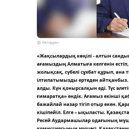
Автордан
«Жақсылардың көңілі - алтын сандық
ағамыздың Алматыға келгенін естіп, 
жолықсақ, сүбелі сұхбат құрып, ана ті
ілтипатымызды ертеден айтқанбыз. С
алды. Күн қонырсалқын еді. Түс әлет
ғимаратқа» ендік. Ағамыз екінші қаб
бажайлай назар тігіп отыр екен. Қа
кішіпейіл. Елге – ықыласты. Қазақ
Ресей Аудармашылар одағының мүше
комиссиясының мүшесі, Қазақстанны