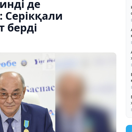
инді де
: Серікқали
 берді