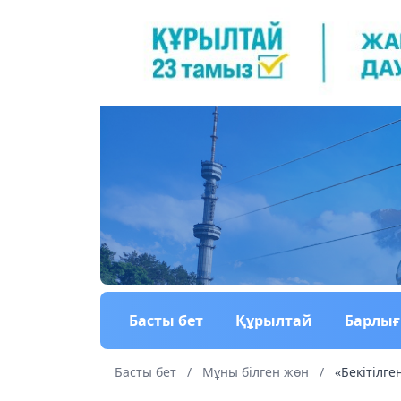
Басты бет
Құрылтай
Барлы
Басты бет
/
Мұны білген жөн
/
«Бекітілге