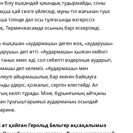
ын білу ешқандай қиындық тудырмайды, соны
қша қай сөзге үйлеседі, мұны тіл жағынан туыс
а тілінде дәл осы тұлғасында өзгеріссіз
қ. Терминжасамда осының бәрі ескеріледі.
» ешқашан «аудармашы» деген жоқ, «аударушы»
ударушы» деп өтті. «Аудармашы» қылған кейінгі
таныс емес еді, сол себепті өздерінше аударып,
дармашы деп келеміз. «Аудармашы» мен
леулі айырмашылық бар екенін байқауға
ды үдеріс, қозғалыс, серпін елестейді. Ал
ағың келіп тұрады. Міне, бұрынғының айтқаны
таған тұңғыштарымыз аударманың осындай
 әрине.
 ат қойған Герольд Бельгер ақсақалымыз