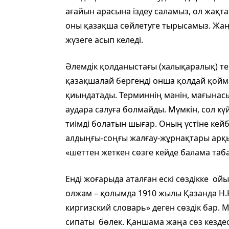
ағайын арасына іздеу саламыз, ол жақта
оны қазақша сөйлетуге тырысамыз. Жаң
жүзеге асып келеді.
Әлемдік қолданыстағы (халықаралық) тер
қазақшалай бергенді онша қолдай қоймай
қиындатады. Терминнің мәнін, мағынасы
аудара салуға болмайды. Мүмкін, сол кү
тиімді болатын шығар. Оның үстіне кейб
алдыңғы-соңғы жалғау-жұрнақтары арқы
«шеттен жеткен сөзге кейде балама таб
Енді жоғарыда аталған ескі сөздікке ой
олжам – қолымда 1910 жылы Қазанда Н
киргизский словарь» деген сөздік бар.
сипаты бөлек. Қаншама жаңа сөз кездесе