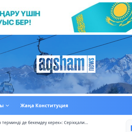
ғы
Жаңа Конституция
н терминді де бекемдеу керек»: Серікқали...