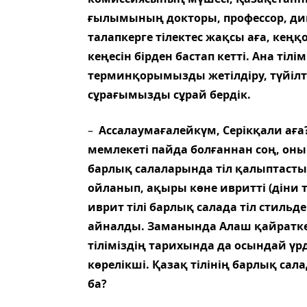
ғылымының докторы, профессор, дипл
талапкерге тілектес жақсы аға, кеңқ
кеңесін бірден бастап кетті. Ана тіл
терминқорымызды жетілдіру, түйілт
сұрағымызды сұрай бердік.
–
Ассалаумағалейкүм, Серікқали ағ
мемлекеті пайда болғаннан соң, он
барлық салаларында тіл қалыптастыр
ойланып, ақыры көне ивритті (діни т
иврит тілі барлық салада тіл стильде
айналды. Заманында Алаш қайраткер
тіліміздің тарихында да осындай үрд
көрелікші. Қазақ тілінің барлық сал
ба?