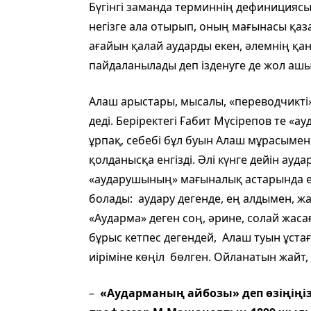
Бүгінгі заманда терминнің дефиницияс
негізге ала отырып, оның мағынасы қаза
ағайын қалай аударды екен, әлемнің қанш
пайдаланылады деп ізденуге де жол ашы
Алаш арыстары, мысалы, «переводчикті
деді. Беріректегі Ғабит Мүсірепов те «а
ұрпақ, себебі бұл буын Алаш мұрасымен 
қолданысқа енгізді. Әлі күнге дейін ау
«аударушының» мағыналық астарында е
болады: аудару дегенде, ең алдымен, жан
«Аударма» деген соң, әрине, солай жас
бұрыс кетпес дегендей, Алаш туын ұс
иіріміне көңіл бөлген. Ойланатын жайт,
–
«Аударманың айбозы» деп өзіңіңіз