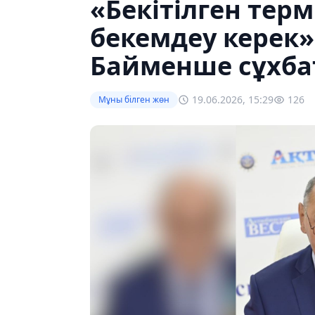
«Бекітілген терм
бекемдеу керек»
Байменше сұхбат
19.06.2026, 15:29
126
Мұны білген жөн