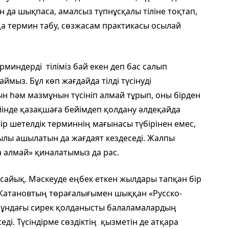
н да шықпаса, амалсыз түпнұсқалы тіліне тоқтап,
а термин табу, сөзжасам практикасы осылай
миндерді тіліміз бай екен деп бас салып
мыз. Бұл көп жағдайда тілді түсінуді
н һәм мазмұнын түсініп алмай тұрып, оны бірден
йінде қазақшаға бейімдеп қолдану әлдеқайда
ір шетелдік терминнің мағынасы түбірінен емес,
лы ашылатын да жағдаят кездеседі. Жалпы
а алмай» қиналатымыз да рас.
ысайық. Мәскеуде еңбек еткен жылдары тапқан бір
.Катановтың төрағалығымен шыққан «Русско-
 Мұндағы сирек қолданысты балаламалардың
ді. Түсіндірме сөздіктің қызметін де атқара