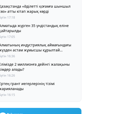
Қазақстанда «Әділетті қоғамға шыншыл
сөз» атты кітап жарық көрді
Бүгін 17:18
Алматыда жүрген 35 үндістандық еліне
қайтарылды
Бүгін 17:05
Алматының индустриялық аймағындағы
жүзден астам жұмысшы құрылтай
мүшелерін сайлауға қатысуға дайын
Бүгін 16:36
екендерін айтты
Елімізде 2 миллионға дейінгі жалақыны
кімдер алады?
Бүгін 16:26
Ертең грант иегерлерінің тізімі
жарияланады
Бүгін 16:15