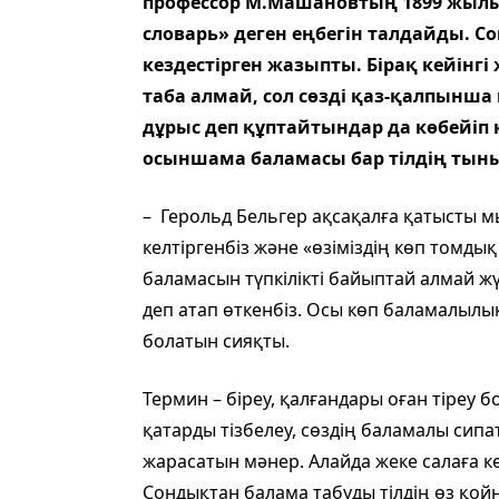
профессор ­М.Машановтың 1899 жылы
словарь» деген еңбегін талдайды. С
кездестірген жазыпты. Бірақ кейінг
таба алмай, сол сөзді қаз-қалпынш
дұрыс деп құптайтындар да көбейіп
осыншама баламасы бар тілдің ты
– Герольд Бельгер ақсақалға қатысты м
келтіргенбіз және «өзіміздің көп томды
баламасын түпкілікті байыптай алмай жү
деп атап өткенбіз. Осы көп баламалылы
болатын сияқты.
Термин – біреу, қалғандары оған тіреу бо
қатарды тізбелеу, сөздің баламалы сипа
жарасатын мәнер. Алайда жеке салаға ке
Сондықтан балама табуды тілдің өз қойн