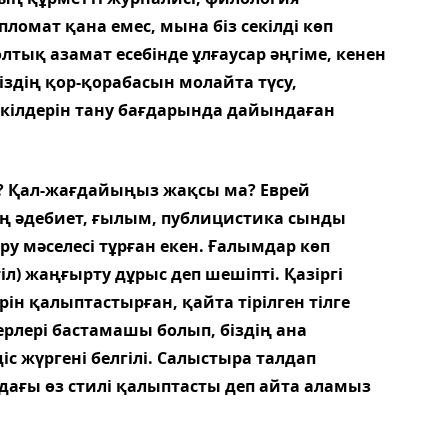
омат қана емес, мына біз секілді көп
олтық азамат есебінде ұлғаусар әңгіме, кенен
іміздің қор-қорабасын молайта түсу,
кілдерін тану бағдарында дайындаған
а? Қал-жағдайыңыз жақсы ма? Еврей
ың әдебиет, ғылым, публицистика сынды
у мәселесі тұрған екен. Ғалымдар көп
іл) жаңғырту дұрыс деп шешіпті. Қазіргі
рін қалыптастырған, қайта тірілген тілге
лері бастамашы болып, біздің ана
іс жүргені белгілі. Салыстыра талдап
адағы өз стилі қалыптасты деп айта аламыз