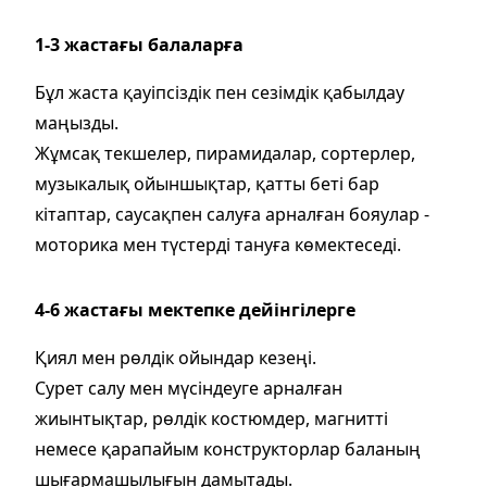
1-3 жастағы балаларға
Бұл жаста қауіпсіздік пен сезімдік қабылдау
маңызды.
Жұмсақ текшелер, пирамидалар, сортерлер,
музыкалық ойыншықтар, қатты беті бар
кітаптар, саусақпен салуға арналған бояулар -
моторика мен түстерді тануға көмектеседі.
4-6 жастағы мектепке дейінгілерге
Қиял мен рөлдік ойындар кезеңі.
Сурет салу мен мүсіндеуге арналған
жиынтықтар, рөлдік костюмдер, магнитті
немесе қарапайым конструкторлар баланың
шығармашылығын дамытады.