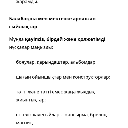
жарамды.
Балабақша мен мектепке арналған
сыйлықтар
Мұнда
қауіпсіз, бірдей және қолжетімді
нұсқалар маңызды:
бояулар, қарындаштар, альбомдар;
шағын ойыншықтар мен конструкторлар;
тәтті және тәтті емес жаңа жылдық
жиынтықтар;
естелік кәдесыйлар - жапсырма, брелок,
магнит;