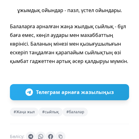
ұжымдық ойындар - пазл, үстел ойындары.
Балаларға арналған жаңа жылдық сыйлық - бұл
баға емес, көңіл аудары мен махаббаттың
көрінісі. Баланың мінезі мен қызығушылығын
ескеріп таңдалған қарапайым сыйлықтың өзі
қымбат гаджеттен артық әсер қалдыруы мүмкін.
Телеграм арнаға жазылыңыз
#Жаңа жыл
#сыйлық
#балалар
Бөлісу: