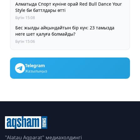
Алматыда Спорт күніне орай Red Bull Dance Your
Style би баттлдары өтті
Бүгін 15:08
Бес жылды айқындайтын бір күн: 23 тамызда
неге шет қалуға болмайды?
Бүгін 15:06
Telegram
Жазылыңыз
"Alatau Aqparat" медиахолдингі