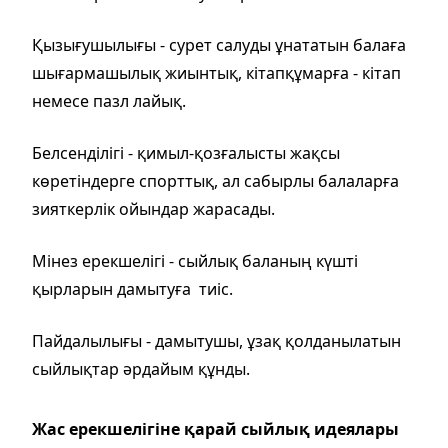
Қызығушылығы - сурет салуды ұнататын балаға
шығармашылық жиынтық, кітапқұмарға - кітап
немесе пазл лайық.
Белсенділігі - қимыл-қозғалысты жақсы
көретіндерге спорттық, ал сабырлы балаларға
зияткерлік ойындар жарасады.
Мінез ерекшелігі - сыйлық баланың күшті
қырларын дамытуға тиіс.
Пайдалылығы - дамытушы, ұзақ қолданылатын
сыйлықтар әрдайым құнды.
Жас ерекшелігіне қарай сыйлық идеялары