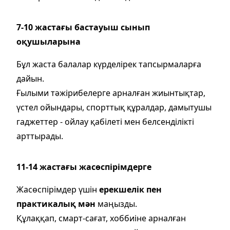
7-10 жастағы бастауыш сынып
оқушыларына
Бұл жаста балалар күрделірек тапсырмаларға
дайын.
Ғылыми тәжірибелерге арналған жиынтықтар,
үстел ойындары, спорттық құралдар, дамытушы
гаджеттер - ойлау қабілеті мен белсенділікті
арттырады.
11-14 жастағы жасөспірімдерге
Жасөспірімдер үшін
ерекшелік пен
практикалық мән
маңызды.
Құлаққап, смарт-сағат, хоббиіне арналған