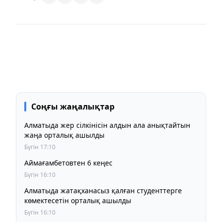
Соңғы жаңалықтар
Алматыда жер сілкінісін алдын ала анықтайтын
жаңа орталық ашылды
Бүгін 17:10
Аймағамбетовтен 6 кеңес
Бүгін 16:10
Алматыда жатақханасыз қалған студенттерге
көмектесетін орталық ашылды
Бүгін 16:10