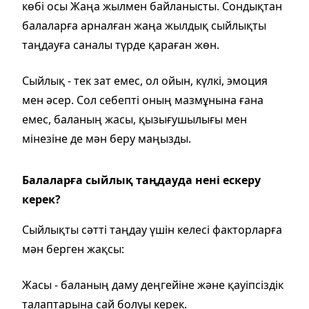
көбі осы Жаңа жылмен байланысты. Сондықтан
балаларға арналған жаңа жылдық сыйлықты
таңдауға саналы түрде қараған жөн.
Сыйлық - тек зат емес, ол ойын, күлкі, эмоция
мен әсер. Сол себепті оның мазмұнына ғана
емес, баланың жасы, қызығушылығы мен
мінезіне де мән беру маңызды.
Балаларға сыйлық таңдауда нені ескеру
керек?
Сыйлықты сәтті таңдау үшін келесі факторларға
мән берген жақсы:
Жасы - баланың даму деңгейіне және қауіпсіздік
талаптарына сай болуы керек.