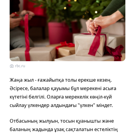
rbc.ru
Жаңа жыл - ғажайыпқа толы ерекше кезең.
Әсіресе, балалар қауымы бұл мерекені асыға
күтетіні белгілі. Оларға мерекелік көңіл-күй
сыйлау үлкендер алдындағы "үлкен" міндет.
Отбасының жылуын, тосын қуанышты және
баланың жадында ұзақ сақталатын естеліктің